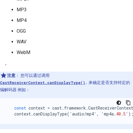
MP3
MP4
OGG
WAV
WebM
。
注意
：
您可以通过调用
CastReceiverContext.canDisplayType()
.
来确定是否支持特定的
编解码器 例如：
const
context
=
cast
.
framework
.
CastReceiverContex
context
.
canDisplayType
(
'
audio
/
mp4
'
,
'
mp4a
.
40.5
'
)