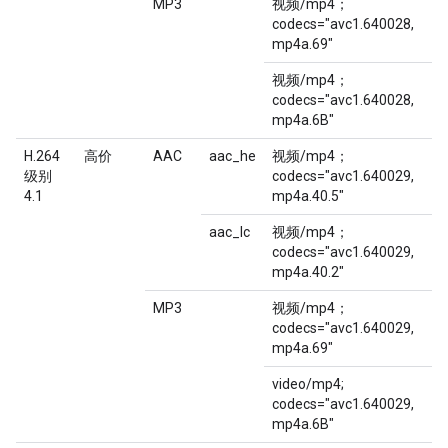
MP3
视频/mp4；
codecs="avc1.640028,
mp4a.69"
视频/mp4；
codecs="avc1.640028,
mp4a.6B"
H.264
高价
AAC
aac_he
视频/mp4；
级别
codecs="avc1.640029,
4.1
mp4a.40.5"
aac_lc
视频/mp4；
codecs="avc1.640029,
mp4a.40.2"
MP3
视频/mp4；
codecs="avc1.640029,
mp4a.69"
video/mp4;
codecs="avc1.640029,
mp4a.6B"