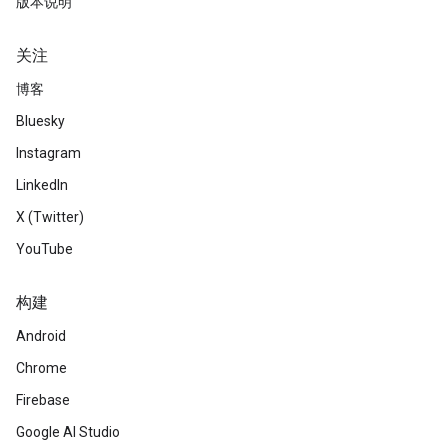
版本说明
关注
博客
Bluesky
Instagram
LinkedIn
X (Twitter)
YouTube
构建
Android
Chrome
Firebase
Google AI Studio