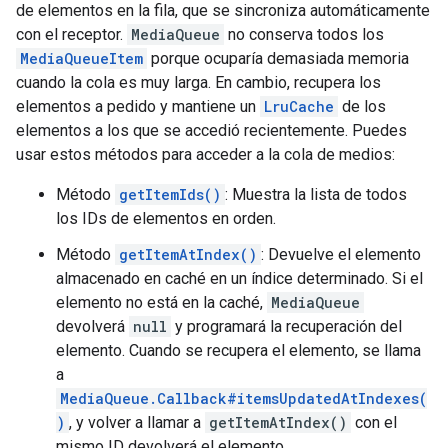
de elementos en la fila, que se sincroniza automáticamente
con el receptor.
MediaQueue
no conserva todos los
MediaQueueItem
porque ocuparía demasiada memoria
cuando la cola es muy larga. En cambio, recupera los
elementos a pedido y mantiene un
LruCache
de los
elementos a los que se accedió recientemente. Puedes
usar estos métodos para acceder a la cola de medios:
Método
getItemIds()
: Muestra la lista de todos
los IDs de elementos en orden.
Método
getItemAtIndex()
: Devuelve el elemento
almacenado en caché en un índice determinado. Si el
elemento no está en la caché,
MediaQueue
devolverá
null
y programará la recuperación del
elemento. Cuando se recupera el elemento, se llama
a
MediaQueue.Callback#itemsUpdatedAtIndexes(
)
, y volver a llamar a
getItemAtIndex()
con el
mismo ID devolverá el elemento.