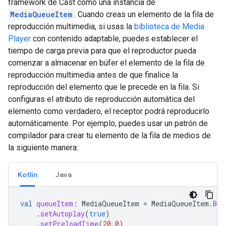
framework de Cast como una instancia de
MediaQueueItem
. Cuando creas un elemento de la fila de
reproducción multimedia, si usas la
biblioteca de Media
Player
con contenido adaptable, puedes establecer el
tiempo de carga previa para que el reproductor pueda
comenzar a almacenar en búfer el elemento de la fila de
reproducción multimedia antes de que finalice la
reproducción del elemento que le precede en la fila. Si
configuras el atributo de reproducción automática del
elemento como verdadero, el receptor podrá reproducirlo
automáticamente. Por ejemplo, puedes usar un patrón de
compilador para crear tu elemento de la fila de medios de
la siguiente manera:
Kotlin
Java
val
queueItem
:
MediaQueueItem
=
MediaQueueItem
.
Bui
.
setAutoplay
(
true
)
.
setPreloadTime
(
20.0
)