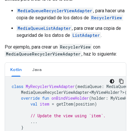
MediaQueueRecyclerViewAdapter
, para hacer una
copia de seguridad de los datos de
RecyclerView
MediaQueueListAdapter
, para crear una copia de
seguridad de los datos de
ListAdapter
.
Por ejemplo, para crear un
RecyclerView
con
MediaQueueRecyclerViewAdapter
, haz lo siguiente:
Kotlin
Java
class
MyRecyclerViewAdapter
(
mediaQueue
:
MediaQueue
MediaQueueRecyclerViewAdapter<MyViewHolder?>(m
override
fun
onBindViewHolder
(
holder
:
MyViewHo
val
item
=
getItem
(
position
)
// Update the view using `item`.
...
}