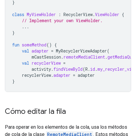
}
class
MyViewHolder
:
RecyclerView
.
ViewHolder
{
// Implement your own ViewHolder.
...
}
fun
someMethod
()
{
val
adapter
=
MyRecyclerViewAdapter
(
mCastSession
.
remoteMediaClient
.
getMediaQue
val
recyclerView
=
activity
.
findViewById
(
R
.
id
.
my_recycler_vie
recyclerView
.
adapter
=
adapter
}
Cómo editar la fila
Para operar en los elementos de la cola, usa los métodos
de cola de la clase
RemoteMediaClient
. Estos métodos