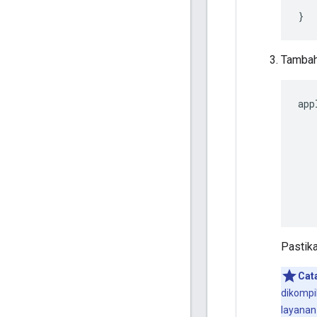
}
Tambahk
app
Pastika
Cat
dikompi
layanan