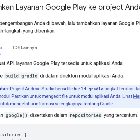
an Layanan Google Play ke project And
n pengembangan Anda di bawah, lalu tambahkan layanan Google P
h-langkah yang diberikan.
o
IDE Lainnya
t API layanan Google Play tersedia untuk aplikasi Anda:
le
build.gradle
di dalam direktori modul aplikasi Anda.
atan:
Project Android Studio berisi file
build.gradle
tingkat teratas da
odul. Pastikan untuk mengedit file untuk modul aplikasi Anda. Lihat
Me
ntuk mengetahui informasi selengkapnya tentang Gradle.
an
google()
disertakan dalam
repositories
yang tercantum.