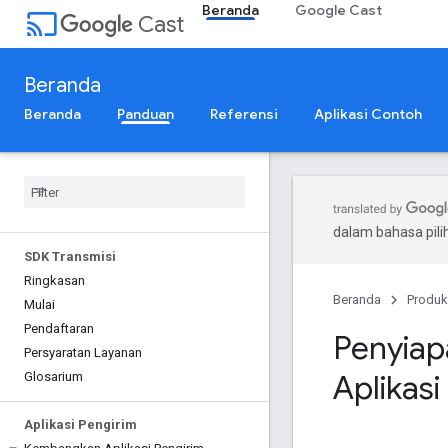
Beranda
Google Cast
cast
Cast
Beranda
Beranda
Panduan
Referensi
Aplikasi Contoh
dalam bahasa pil
SDK Transmisi
Ringkasan
Beranda
Produk
Mulai
Pendaftaran
Penyia
Persyaratan Layanan
Aplikas
Glosarium
Aplikasi Pengirim