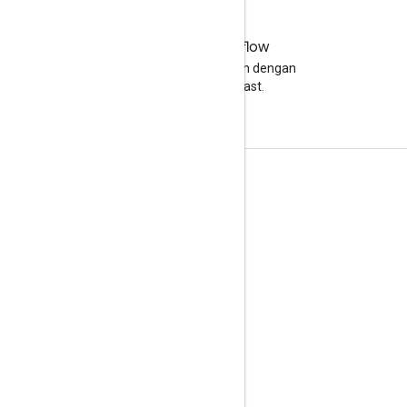
Stack Overflow
Ajukan pertanyaan dengan
tag google-cast.
Info Produk
Konsol Developer Cast
Persyaratan Layanan
Catatan Rilis