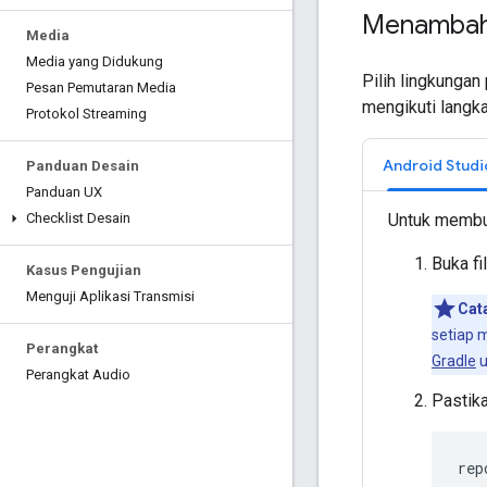
Menambahk
Media
Media yang Didukung
Pilih lingkunga
Pesan Pemutaran Media
mengikuti langka
Protokol Streaming
Android Studi
Panduan Desain
Panduan UX
Untuk membua
Checklist Desain
Buka fi
Kasus Pengujian
Menguji Aplikasi Transmisi
Cat
setiap m
Perangkat
Gradle
u
Perangkat Audio
Pastik