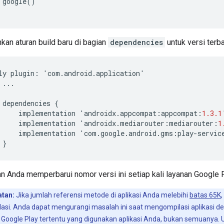
google()

an aturan build baru di bagian
dependencies
untuk versi terb
ly
plugin
:
'
com
.
android
.
application
'
...
dependencies
{
implementation
'
androidx
.
appcompat
:
appcompat
:
1.3.1
implementation
'
androidx
.
mediarouter
:
mediarouter
:
1
implementation
'
com
.
google
.
android
.
gms
:
play
-
servic
}
n Anda memperbarui nomor versi ini setiap kali layanan Google 
atan:
Jika jumlah referensi metode di aplikasi Anda melebihi
batas 65K
lasi. Anda dapat mengurangi masalah ini saat mengompilasi aplikasi
 Google Play tertentu yang digunakan aplikasi Anda, bukan semuanya.