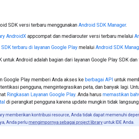
roid SDK versi terbaru menggunakan
Android SDK Manager
.
ary AndroidX
appcompat dan mediarouter versi terbaru melalui
A
 SDK terbaru di layanan Google Play
melalui
Android SDK Manag
 untuk Android adalah bagian dari layanan Google Play SDK dan 
an Google Play memberi Anda akses ke
berbagai API
untuk memb
tentikasi pengguna, mengintegrasikan peta, dan banyak lagi. Un
ihat
Ringkasan Layanan Google Play
. Anda harus
memastikan bah
tal
di perangkat pengguna karena update mungkin tidak langsun
ary memberikan kontribusi resource, Anda tidak dapat memenuhi depe
ya, Anda perlu
mengimpornya sebagai project library
untuk IDE Anda.