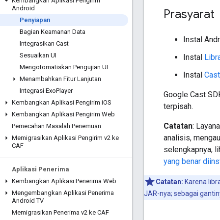
Kembangkan Aplikasi Pengirim
Android
Prasyarat
Penyiapan
Bagian Keamanan Data
Instal And
Integrasikan Cast
Sesuaikan UI
Instal
Libr
Mengotomatiskan Pengujian UI
Instal
Cast
Menambahkan Fitur Lanjutan
Integrasi Exo
Player
Google Cast SDK
Kembangkan Aplikasi Pengirim i
OS
terpisah.
Kembangkan Aplikasi Pengirim Web
Catatan
: Layan
Pemecahan Masalah Penemuan
analisis, mengau
Memigrasikan Aplikasi Pengirim v2 ke
CAF
selengkapnya, l
yang benar diins
Aplikasi Penerima
Kembangkan Aplikasi Penerima Web
Catatan:
Karena libr
Mengembangkan Aplikasi Penerima
JAR-nya; sebagai gantin
Android TV
Memigrasikan Penerima v2 ke CAF