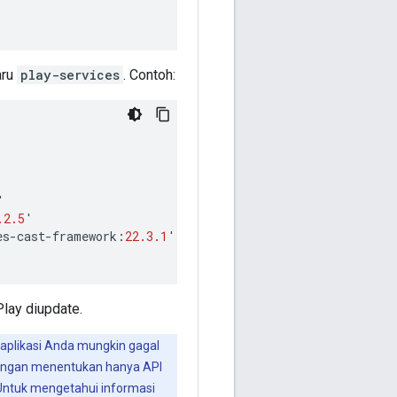
aru
play-services
. Contoh:
'
.2.5
'
es
-
cast
-
framework
:
22.3.1
'
Play diupdate.
, aplikasi Anda mungkin gagal
 dengan menentukan hanya API
 Untuk mengetahui informasi