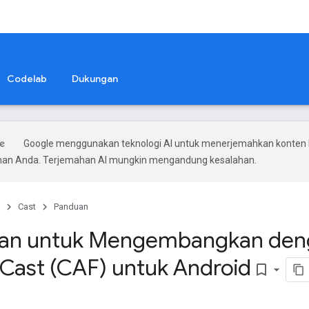
Codelab
Dukungan
Google menggunakan teknologi AI untuk menerjemahkan konten 
ihan Anda. Terjemahan AI mungkin mengandung kesalahan.
Cast
Panduan
pan untuk Mengembangkan de
i Cast (CAF) untuk Android
bookmark_border