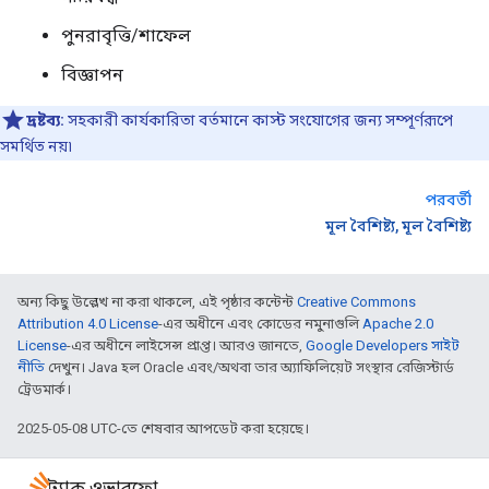
পুনরাবৃত্তি/শাফেল
বিজ্ঞাপন
দ্রষ্টব্য:
সহকারী কার্যকারিতা বর্তমানে কাস্ট সংযোগের জন্য সম্পূর্ণরূপে
সমর্থিত নয়৷
পরবর্তী
মূল বৈশিষ্ট্য, মূল বৈশিষ্ট্য
অন্য কিছু উল্লেখ না করা থাকলে, এই পৃষ্ঠার কন্টেন্ট
Creative Commons
Attribution 4.0 License
-এর অধীনে এবং কোডের নমুনাগুলি
Apache 2.0
License
-এর অধীনে লাইসেন্স প্রাপ্ত। আরও জানতে,
Google Developers সাইট
নীতি
দেখুন। Java হল Oracle এবং/অথবা তার অ্যাফিলিয়েট সংস্থার রেজিস্টার্ড
ট্রেডমার্ক।
2025-05-08 UTC-তে শেষবার আপডেট করা হয়েছে।