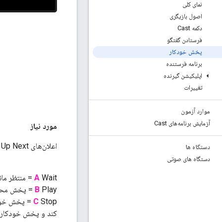
نمای کلی
اصول بازیگری
دکمه Cast
فرستادن گفتگو
پخش خودکار
برنامه فرستنده
اپلیکیشن گیرنده
تغییرات
موارد آزمون
آزمایش برنامه‌های Cast
مورد نیاز
اعلان‌های Up Next شامل سه اقدام کلیدی است:
دستگاه ها
دستگاه های صوتی
Wait = منتظر ماندن تا پایان محتوای فعلی (مثلاً 30 ثانیه) پخش آیتم را شروع می کند Up Next
A
Play = پخش محتوا را بلافاصله شروع می کند
B
C
Stop = پخش 
کند و پخش خودکار آ