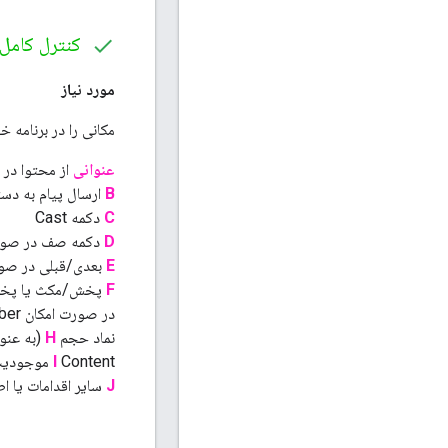
کنترل کامل
مورد نیاز
مکانی را در برنامه 
عنوانی
از محتوا در
B
ارسال پیام به دست
C
دکمه Cast
D
دکمه صف در صور
E
بعدی/قبلی در ص
F
پخش/مکث یا پخ
در صورت امکان
ber
نماد حجم
H
(به عنوان
Content موجودیت یا پیوند اطلاعات در صورت امکان
I
J
سایر اقدامات یا ا