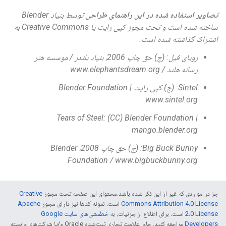
تصاویر استفاده شده در این راهنمای طراحی
توسط بنیاد Blender
ساخته شده است و تحت مجوز کپی رایت یا Creative Commons به
اشتراک گذاشته شده است.
رویای فیل: (ج) حق چاپ 2006، بنیاد بلندر / موسسه هنر
رسانه هلند / www.elephantsdream.org
Sintel: (ج) کپی رایت Blender Foundation |
www.sintel.org
Tears of Steel: (CC) Blender Foundation |
mango.blender.org
Big Buck Bunny: (ج) حق چاپ 2008، Blender
Foundation / www.bigbuckbunny.org
جز در مواردی که غیر از این ذکر شده باشد،‌محتوای این صفحه تحت مجوز
Creative
Commons Attribution 4.0 License
است. نمونه کدها نیز دارای مجوز
Apache
2.0 License
است. برای اطلاع از جزئیات، به
خطمشی‌های سایت Google
Developers‏
مراجعه کنید. جاوا علامت تجاری ثبت‌شده Oracle و/یا شرکت‌های وابسته