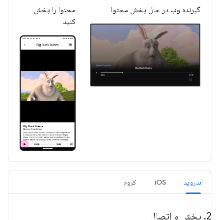
گیرنده وب در حال پخش محتوا
محتوا را پخش
کنید
اندروید
iOS
کروم
2
.
پخش و اتصال