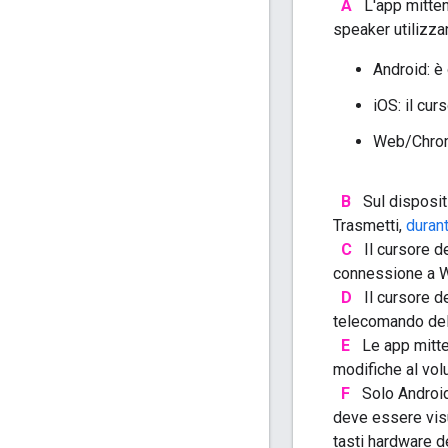
A
L'app mittent
speaker utilizza
Android: è
iOS: il cur
Web/Chrome
B
Sul disposit
Trasmetti,
duran
C
Il cursore d
connessione a W
D
Il cursore de
telecomando del
E
Le app mitte
modifiche al vol
F
Solo Android:
deve essere visu
tasti hardware d