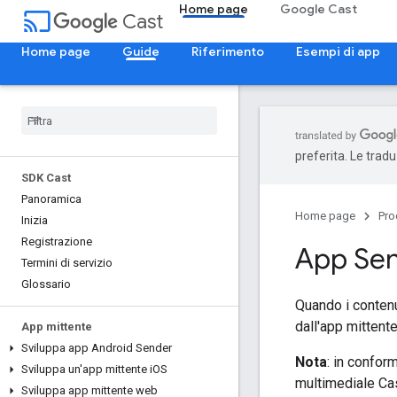
Home page
Google Cast
cast
Cast
Home page
Guide
Riferimento
Esempi di app
preferita. Le trad
SDK Cast
Panoramica
Home page
Pro
Inizia
Registrazione
App Se
Termini di servizio
Glossario
Quando i contenu
dall'app mittente
App mittente
Sviluppa app Android Sender
Nota
: in confor
Sviluppa un'app mittente i
OS
multimediale Cas
Sviluppa app mittente web