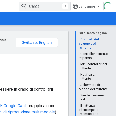
/
Su questa pagina
ingua
Controlli del
volume del
mittente
Controller mittente
espanso
Mini controller del
mittente
Notifica al
mittente
Schermata di
ssere in grado di controllarli
blocco del mittente
Sender resumes
cast
SDK Google Cast
, un'applicazione
Il mittente
interrompe la
 di riproduzione multimediale
)
trasmissione