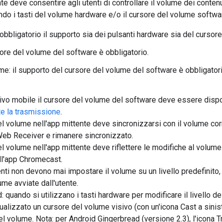
e deve consentire agli utenti di controllare il volume dei contenut
ndo i tasti del volume hardware e/o il cursore del volume software
 obbligatorio il supporto sia dei pulsanti hardware sia del cursor
sore del volume del software è obbligatorio.
: il supporto del cursore del volume del software è obbligatori
ivo mobile il cursore del volume del software deve essere disponi
te la trasmissione
.
el volume nell'app mittente deve sincronizzarsi con il volume co
eb Receiver e rimanere sincronizzato.
l volume nell'app mittente deve riflettere le modifiche al volume 
l'app Chromecast.
nti non devono mai impostare il volume su un livello predefinito
ume avviate dall'utente.
 quando si utilizzano i tasti hardware per modificare il livello d
alizzato un cursore del volume visivo (con un'icona Cast a sini
el volume. Nota: per Android Gingerbread (versione 2.3), l'icona T