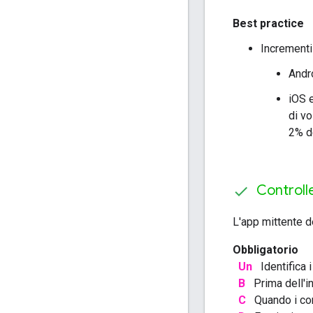
Best practice
Incrementi
Andr
iOS e
di vo
2% de
Controll
L'app mittente d
Obbligatorio
Un
Identifica i
B
Prima dell'in
C
Quando i cont