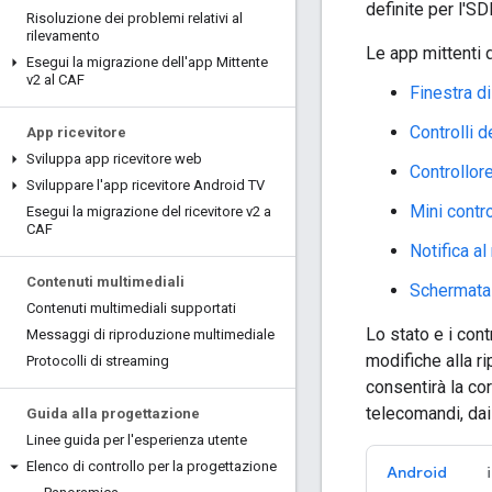
definite per l'SD
Risoluzione dei problemi relativi al
rilevamento
Le app mittenti d
Esegui la migrazione dell'app Mittente
v2 al CAF
Finestra d
Controlli 
App ricevitore
Sviluppa app ricevitore web
Controllor
Sviluppare l'app ricevitore Android TV
Mini contro
Esegui la migrazione del ricevitore v2 a
CAF
Notifica al
Contenuti multimediali
Schermata 
Contenuti multimediali supportati
Lo stato e i con
Messaggi di riproduzione multimediale
modifiche alla r
Protocolli di streaming
consentirà la co
telecomandi, dai 
Guida alla progettazione
Linee guida per l'esperienza utente
Elenco di controllo per la progettazione
Android