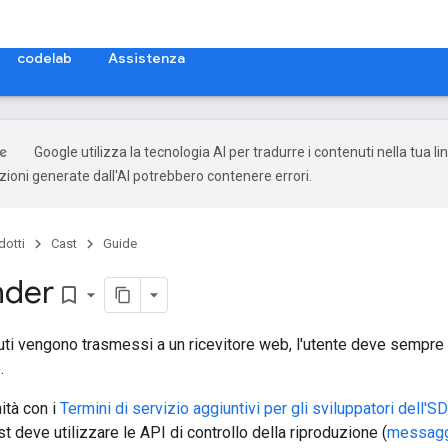
codelab
Assistenza
Google utilizza la tecnologia AI per tradurre i contenuti nella tua l
uzioni generate dall'AI potrebbero contenere errori.
dotti
Cast
Guide
nder
bookmark_border
ti vengono trasmessi a un ricevitore web, l'utente deve sempre e
.
mità con i
Termini di servizio aggiuntivi per gli sviluppatori dell'
t deve utilizzare le API di controllo della riproduzione (
messaggi