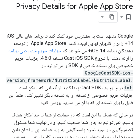
Privacy Details for Apple App Store
bookmark_border
Google متعهد است به مشتریان خود کمک کند تا برنامه های عالی iOS
14+ را برای کاربران نهایی ایجاد کنند. Apple App Store از توسعه
دهندگان برنامه iOS 14+ می خواهد که
جزئیات حریم خصوصی برنامه
را ارائه دهند. با شروع Cast iOS SDK نسخه 4.6.0، جزئیات حریم
خصوصی برای نسخه خاصی از SDK را می‌توانید در
GoogleCastSDK-ios-
version_framework/NutritionLabel/NutritionLabel.
txt
در چارچوب Cast SDK پیدا کنید. از آنجایی که ممکن است
جزئیات حریم خصوصی از نسخه ای به نسخه دیگر تغییر کند، حتماً این
فایل را برای نسخه ای که با آن می سازید بررسی کنید.
در حالی که هدف ما این است که در حمایت از شما تا حد امکان شفاف
باشیم، نمی‌توانیم به جای شما صحبت کنیم، و در نهایت شما مسئول
تصمیم‌گیری در مورد نحوه پاسخگویی به پرسشنامه اپل و نشان دادن
مجوزها یا درخواست‌های توصیف شده توسط کاربران نهایی خواهید