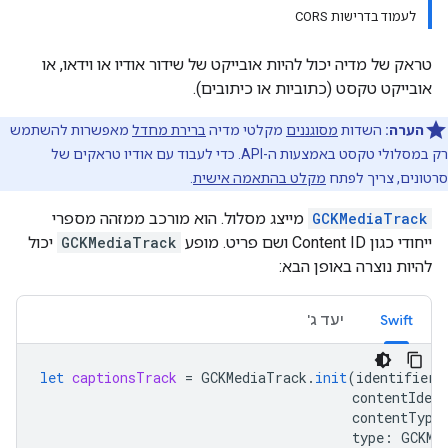
לעמוד בדרישות CORS
טראק של מדיה יכול להיות אובייקט של שידור אודיו או וידאו, או
אובייקט טקסט (כתוביות או כיתובים).
הערה:
השדות
מסוגננים
מקלטי מדיה
ברירת מחדל
מאפשרות להשתמש
רק במסלולי טקסט באמצעות ה-API. כדי לעבוד עם אודיו טראקים של
סרטונים, צריך לפתח
מקלט בהתאמה אישית
.
GCKMediaTrack
מייצג מסלול. הוא מורכב ממזהה מספרי
ייחודי כגון Content ID ושם פריט. מופע
GCKMediaTrack
יכול
להיות נוצרה באופן הבא:
Swift
יעד ג'
let
captionsTrack
=
GCKMediaTrack
.
init
(
identifier
:
contentIdent
contentType
type
:
GCKMe