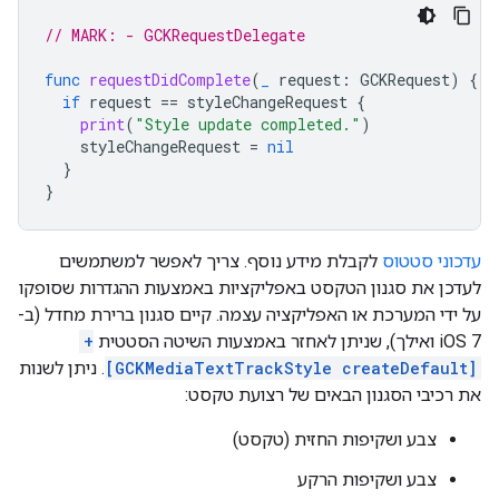
// MARK: - GCKRequestDelegate
func
requestDidComplete
(
_
request
:
GCKRequest
)
{
if
request
==
styleChangeRequest
{
print
(
"Style update completed."
)
styleChangeRequest
=
nil
}
}
עדכוני סטטוס
לקבלת מידע נוסף. צריך לאפשר למשתמשים
לעדכן את סגנון הטקסט באפליקציות באמצעות ההגדרות שסופקו
על ידי המערכת או האפליקציה עצמה. קיים סגנון ברירת מחדל (ב-
iOS 7 ואילך), שניתן לאחזר באמצעות השיטה הסטטית
+
[GCKMediaTextTrackStyle createDefault]
. ניתן לשנות
את רכיבי הסגנון הבאים של רצועת טקסט:
צבע ושקיפות החזית (טקסט)
צבע ושקיפות הרקע