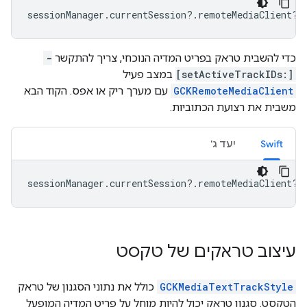
sessionManager
.
currentSession
?.
remoteMediaClient
?.
כדי להשבית טראק בפריט המדיה הנוכחי, צריך להתקשר
-
[setActiveTrackIDs:]
במצב פעיל
GCKRemoteMediaClient
עם מערך ריק או אפס. הקוד הבא
משבית את רצועת הכתוביות.
Swift
יעד ג'
sessionManager
.
currentSession
?.
remoteMediaClient
?.
עיצוב טראקים של טקסט
GCKMediaTextTrackStyle
כולל את נתוני הסגנון של טראק
הטקסט. סגנון טראק יכול להיות מוחל על פריט המדיה המופעל