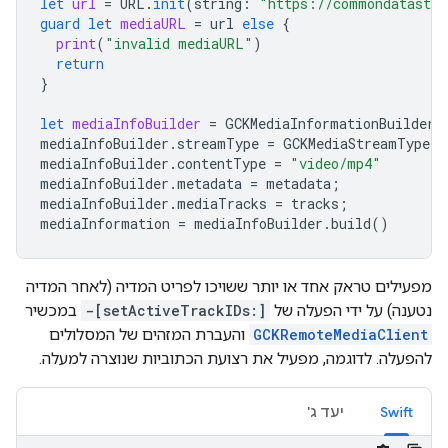
let
url
=
URL
.
init
(
string
:
"https://commondatastor
guard
let
mediaURL
=
url
else
{
print
(
"invalid mediaURL"
)
return
}
let
mediaInfoBuilder
=
GCKMediaInformationBuilder
.
mediaInfoBuilder
.
streamType
=
GCKMediaStreamType
.
n
mediaInfoBuilder
.
contentType
=
"video/mp4"
mediaInfoBuilder
.
metadata
=
metadata
;
mediaInfoBuilder
.
mediaTracks
=
tracks
;
mediaInformation
=
mediaInfoBuilder
.
build
()
מפעילים טראק אחד או יותר ששויכו לפריט המדיה (לאחר המדיה
נטענה) על ידי הפעלה של
-[setActiveTrackIDs:]
במכשיר
GCKRemoteMediaClient
והעברת המזהים של המסלולים
להפעלה. לדוגמה, מפעיל את רצועת הכתוביות שנוצרה למעלה.
Swift
יעד ג'