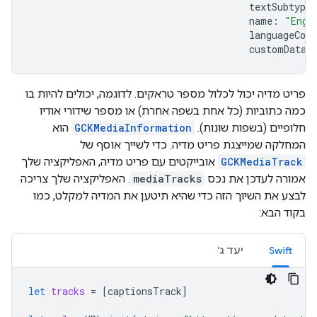
textSubtype
name
:
"Engl
languageCode
customData
:
פריט מדיה יכול לכלול מספר טראקים. לדוגמה, יכולים להיות בו
כמה כתוביות (כל אחת בשפה אחרת) או מספר שידורי אודיו
חלופיים (בשפות שונות).
GCKMediaInformation
הוא
המחלקה שמייצגת פריט מדיה. כדי לשייך אוסף של
GCKMediaTrack
אובייקטים עם פריט מדיה, האפליקציה שלך
אמורה לעדכן את נכס
mediaTracks
. האפליקציה שלך צריכה
לבצע את השיוך הזה כדי שהיא תיטען את המדיה למקלט, כמו
בקוד הבא:
Swift
יעד ג'
let
tracks
=
[
captionsTrack
]