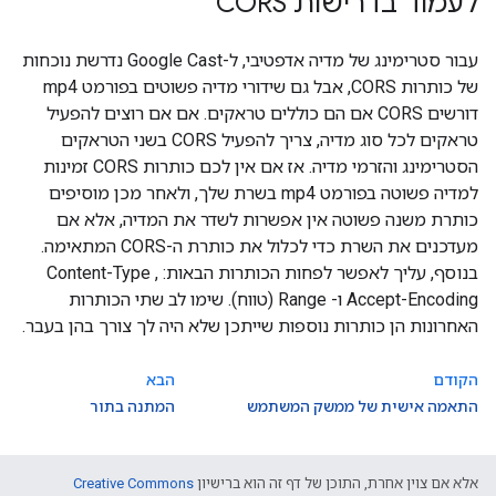
לעמוד בדרישות CORS
עבור סטרימינג של מדיה אדפטיבי, ל-Google Cast נדרשת נוכחות
של כותרות CORS, אבל גם שידורי מדיה פשוטים בפורמט mp4
דורשים CORS אם הם כוללים טראקים. אם אם רוצים להפעיל
טראקים לכל סוג מדיה, צריך להפעיל CORS בשני הטראקים
הסטרימינג והזרמי מדיה. אז אם אין לכם כותרות CORS זמינות
למדיה פשוטה בפורמט mp4 בשרת שלך, ולאחר מכן מוסיפים
כותרת משנה פשוטה אין אפשרות לשדר את המדיה, אלא אם
מעדכנים את השרת כדי לכלול את כותרת ה-CORS המתאימה.
בנוסף, עליך לאפשר לפחות הכותרות הבאות: Content-Type ,
Accept-Encoding ו- Range (טווח). שימו לב שתי הכותרות
האחרונות הן כותרות נוספות שייתכן שלא היה לך צורך בהן בעבר.
הקודם
הבא
התאמה אישית של ממשק המשתמש
המתנה בתור
אלא אם צוין אחרת, התוכן של דף זה הוא ברישיון
Creative Commons