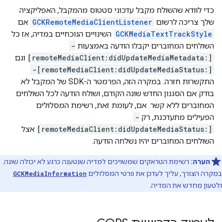
כדי לוודא שהשולח מקבל עדכוני סטטוס מהמקבל, האפליקציה
שלך צריכה לרשום
GCKRemoteMediaClientListener
אם
GCKMediaTextTrackStyle
השינויים הנוכחיים במדיה, אז כל
השולחים המחוברים יקבלו הודעה באמצעות
-
[remoteMediaClient:didUpdateMediaMetadata:]
וגם
-[remoteMediaClient:didUpdateMediaStatus:]
התקשרות חזרה. במקרה הזה, הפרמטר ה-SDK של המקבל לא
בודק אם הסגנון החדש שונה הקודם, ושולח הודעה לכל השולחים
המחוברים ללא קשר. אם, לעומת זאת, רשימת המסלולים
הפעילים מתעדכנת, רק
-
[remoteMediaClient:didUpdateMediaStatus:]
אצל
השולחים המחוברים יהיו נשלחה הודעה.
הערה:
רשימת הטראקים שמשויכים למדיה שנטענה כרגע לא יכולה שונה.
במקרה הצורך, עליך לעדכן את פרטי המסלולים
GCKMediaInformation
ולטעון מחדש את המדיה.