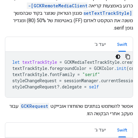
כרגע באמצעות קריאה
-[GCKRemoteMediaClient
setTextTrackStyle]
סגנון הטראק שנוצר בקוד שבהמשך
משנה את הטקסט לאדום (FF) באטימות של 50% (80) ומגדיר
גופן serif.
Swift
יעד ג'
let
textTrackStyle
=
GCKMediaTextTrackStyle
.
create
textTrackStyle
.
foregroundColor
=
GCKColor
.
init
(
css
textTrackStyle
.
fontFamily
=
"serif"
styleChangeRequest
=
sessionManager
.
currentSession
styleChangeRequest
?.
delegate
=
self
אפשר להשתמש בנתונים שהוחזרו אובייקט
GCKRequest
עבור
מעקב אחרי הבקשה הזו.
Swift
יעד ג'