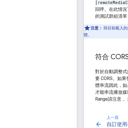
[remoteMediaC
回呼。在此情況
的測試群組清單
注意：
與目前載入的
體。
符合 COR
對於自動調整式媒體
要 CORS。如
體串流因此，如果
才能串流播放媒體 加
Range請注
上一頁
arrow_back
自訂使用