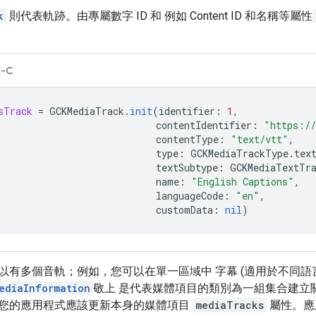
k
則代表軌跡。由專屬數字 ID 和 例如 Content ID 和名稱等屬性
-C
sTrack
=
GCKMediaTrack
.
init
(
identifier
:
1
,
contentIdentifier
:
"https://
contentType
:
"text/vtt"
,
type
:
GCKMediaTrackType
.
tex
textSubtype
:
GCKMediaTextTra
name
:
"English Captions"
,
languageCode
:
"en"
,
customData
:
nil
)
以有多個音軌；例如，您可以在單一區域中 字幕 (適用於不同語言
ediaInformation
敬上 是代表媒體項目的類別為一組集合建立
您的應用程式應該更新本身的媒體項目
mediaTracks
屬性。應