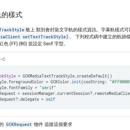
軌的樣式
TrackStyle
敬上 類別會封裝文字軌的樣式資訊。字幕軌樣式可
iaClient setTextTrackStyle]
。 下列程式碼中建立的軌跡樣
(FF) (80) 並設定 Serif 字型。
-C
ckStyle
=
GCKMediaTextTrackStyle
.
createDefault
()
yle
.
foregroundColor
=
GCKColor
.
init
(
cssString
:
"#FF0000
yle
.
fontFamily
=
"serif"
Request
=
sessionManager
.
currentSession
?.
remoteMediaClie
Request
?.
delegate
=
self
回的
GCKRequest
物件 追蹤這個要求