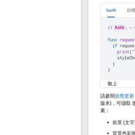
Swift
目標
// MARK: - 
func
reques
if
reques
print
(
"
styleCh
}
}
敬上
請參閱
狀態更新
版本)，可擷取
素：
前景 (文
背景色彩