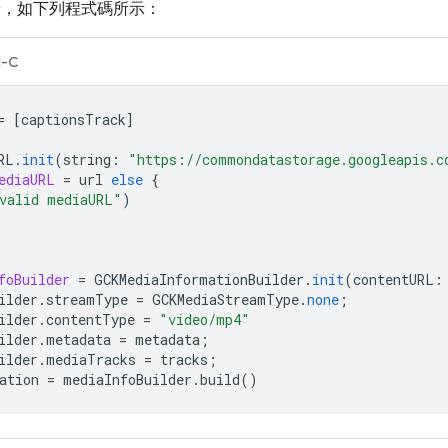
端，如下列程式碼所示：
-C
=
[
captionsTrack
]
RL
.
init
(
string
:
"https://commondatastorage.googleapis.c
ediaURL
=
url
else
{
valid mediaURL"
)
foBuilder
=
GCKMediaInformationBuilder
.
init
(
contentURL
:
ilder
.
streamType
=
GCKMediaStreamType
.
none
;
ilder
.
contentType
=
"video/mp4"
ilder
.
metadata
=
metadata
;
ilder
.
mediaTracks
=
tracks
;
ation
=
mediaInfoBuilder
.
build
()