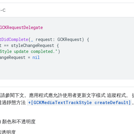
-C
GCKRequestDelegate
tDidComplete
(
_
request
:
GCKRequest
)
{
t
==
styleChangeRequest
{
Style update completed."
)
angeRequest
=
nil
請參閱下文。應用程式應允許使用者更新文字樣式 追蹤程式。 提供預
 透過靜態方法
+[GCKMediaTextTrackStyle createDefault]
字) 顏色和不透明度
和透明度