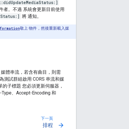
t:didUpdateMediaStatus:]
寄件者。不過 系統會更新目前使用
Status:]
將 通知。
formation
敬上 物件，然後重新載入媒
mp4 媒體串流，若含有曲目，則需
測試群組啟用 CORS 串流和媒
簡單的子標題 您必須更新伺服器，
、Accept-Encoding 和
下一頁
arrow_forward
排程