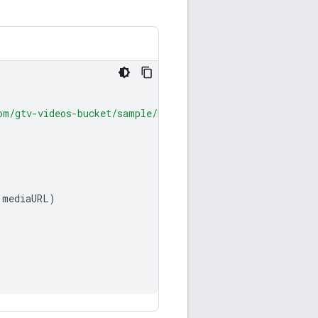
om/gtv-videos-bucket/sample/BigBuckBunny.mp4"
)
mediaURL
)