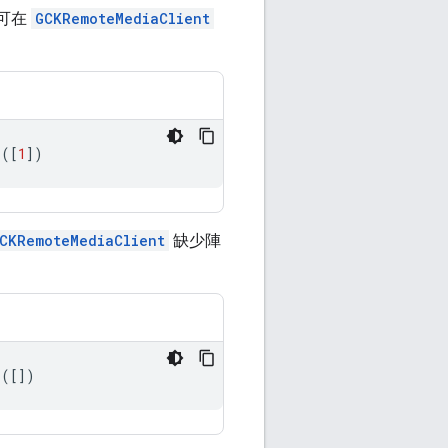
可在
GCKRemoteMediaClient
s
([
1
])
CKRemoteMediaClient
缺少陣
s
([])