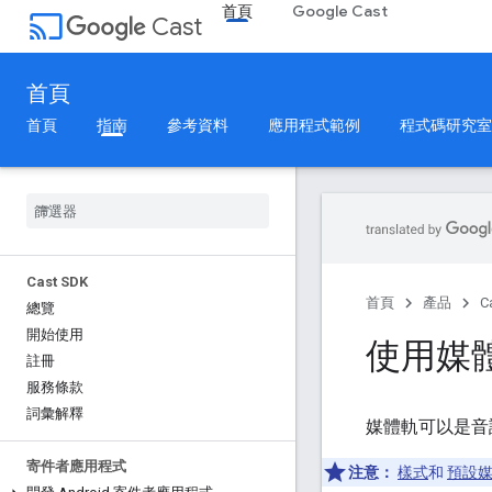
首頁
Google Cast
cast
Cast
首頁
首頁
指南
參考資料
應用程式範例
程式碼研究室
Cast SDK
首頁
產品
C
總覽
開始使用
使用媒
註冊
服務條款
詞彙解釋
媒體軌可以是音
寄件者應用程式
注意：
樣式
和
預設