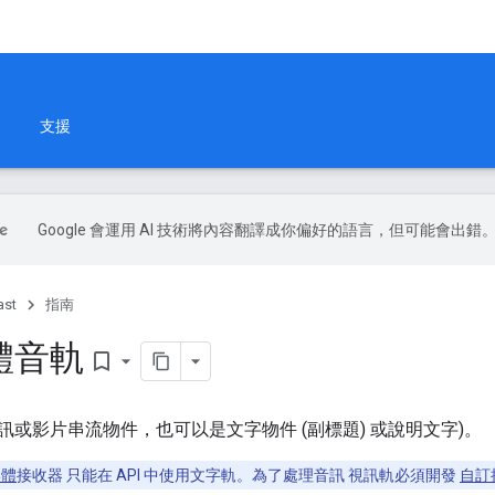
支援
Google 會運用 AI 技術將內容翻譯成你偏好的語言，但可能會出錯
ast
指南
體音軌
bookmark_border
訊或影片串流物件，也可以是文字物件 (副標題) 或說明文字)。
媒體
接收器 只能在 API 中使用文字軌。為了處理音訊 視訊軌必須開發
自訂