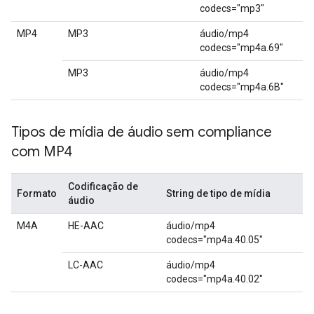
codecs="mp3"
MP4
MP3
áudio/mp4
codecs="mp4a.69"
MP3
áudio/mp4
codecs="mp4a.6B"
Tipos de mídia de áudio sem compliance
com MP4
Codificação de
Formato
String de tipo de mídia
áudio
M4A
HE-AAC
áudio/mp4
codecs="mp4a.40.05"
LC-AAC
áudio/mp4
codecs="mp4a.40.02"