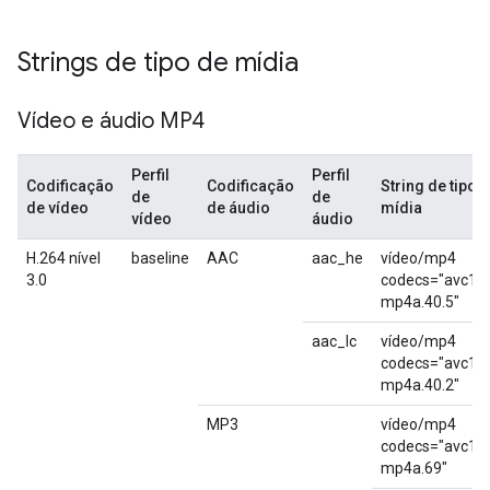
Strings de tipo de mídia
Vídeo e áudio MP4
Perfil
Perfil
Codificação
Codificação
String de tipo 
de
de
de vídeo
de áudio
mídia
vídeo
áudio
H.264 nível
baseline
AAC
aac_he
vídeo/mp4
3.0
codecs="avc1.4
mp4a.40.5"
aac_lc
vídeo/mp4
codecs="avc1.4
mp4a.40.2"
MP3
vídeo/mp4
codecs="avc1.4
mp4a.69"