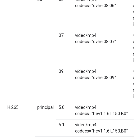
codecs="dvhe.08.06"
co
co
dec
HE
07
vídeo/mp4
4K3
codecs="dvhe.08.07"
co
co
dec
HE
09
vídeo/mp4
4K6
codecs="dvhe.08.09"
co
co
dec
HE
H.265
principal
5.0
vídeo/mp4
codecs="hev1.1.6.L150.B0"
5.1
vídeo/mp4
codecs="hev1.1.6.L153.B0"