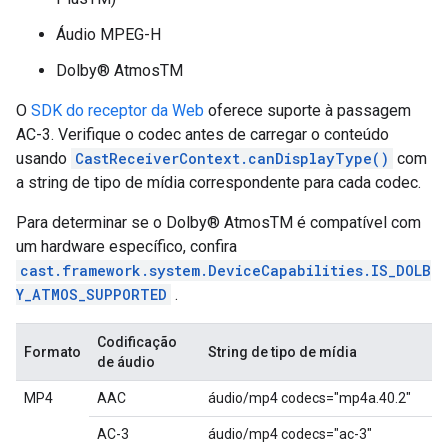
Áudio MPEG-H
Dolby® AtmosTM
O
SDK do receptor da Web
oferece suporte à passagem
AC-3. Verifique o codec antes de carregar o conteúdo
usando
CastReceiverContext.canDisplayType()
com
a string de tipo de mídia correspondente para cada codec.
Para determinar se o Dolby® AtmosTM é compatível com
um hardware específico, confira
cast.framework.system.DeviceCapabilities.IS_DOLB
Y_ATMOS_SUPPORTED
.
Codificação
Formato
String de tipo de mídia
de áudio
MP4
AAC
áudio/mp4 codecs="mp4a.40.2"
AC-3
áudio/mp4 codecs="ac-3"