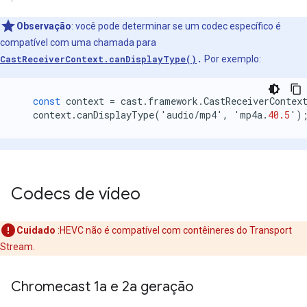
Observação
:
você pode determinar se um codec específico é
compatível com uma chamada para
CastReceiverContext.canDisplayType()
.
Por exemplo:
const
context
=
cast
.
framework
.
CastReceiverContex
context
.
canDisplayType
(
'
audio
/
mp4
'
,
'
mp4a
.
40.5
'
)
Codecs de vídeo
Cuidado
:HEVC não é compatível com contêineres do Transport
Stream.
Chromecast 1a e 2a geração