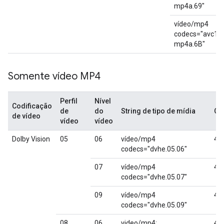
mp4a.69"
vídeo/mp4
codecs="avc1.
mp4a.6B"
Somente vídeo MP4
Perfil
Nível
Codificação
de
do
String de tipo de mídia
Ob
de vídeo
vídeo
vídeo
Dolby Vision
05
06
vídeo/mp4
4K
codecs="dvhe.05.06"
07
vídeo/mp4
4K
codecs="dvhe.05.07"
09
vídeo/mp4
4K
codecs="dvhe.05.09"
08
06
video/mp4;
4K