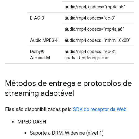
audio/mp4; codecs="mp4a.a5"
E-AC-3
áudio/mp4 codecs="ec-3"
áudio/mp4 codecs="mp4a.a6"
Áudio MPEG-H
áudio/mp4 codecs="mhm1.0x0D"
Dolby®
áudio/mp4 codecs="ec-3";
AtmosTM
spatialRendering=true
Métodos de entrega e protocolos de
streaming adaptável
Elas são disponibilizadas pelo
SDK do receptor da Web
MPEG-DASH
Suporte a DRM: Widevine (nível 1)