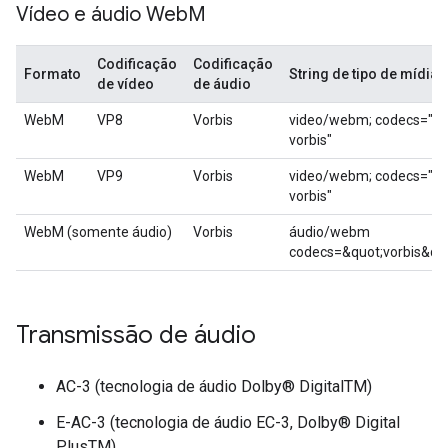
Vídeo e áudio Web
M
Codificação
Codificação
Formato
String de tipo de mídia
de vídeo
de áudio
WebM
VP8
Vorbis
video/webm; codecs="vp
vorbis"
WebM
VP9
Vorbis
video/webm; codecs="vp
vorbis"
WebM (somente áudio)
Vorbis
áudio/webm
codecs=&quot;vorbis&qu
Transmissão de áudio
AC-3 (tecnologia de áudio Dolby® DigitalTM)
E-AC-3 (tecnologia de áudio EC-3, Dolby® Digital
PlusTM)