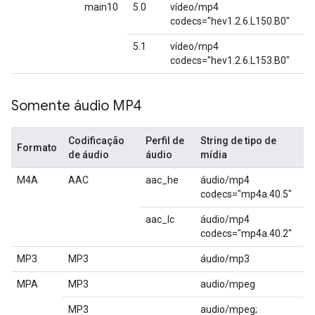
main10
5.0
vídeo/mp4
codecs="hev1.2.6.L150.B0"
5.1
vídeo/mp4
codecs="hev1.2.6.L153.B0"
Somente áudio MP4
Codificação
Perfil de
String de tipo de
Formato
de áudio
áudio
mídia
M4A
AAC
aac_he
áudio/mp4
codecs="mp4a.40.5"
aac_lc
áudio/mp4
codecs="mp4a.40.2"
MP3
MP3
áudio/mp3
MPA
MP3
audio/mpeg
MP3
audio/mpeg;