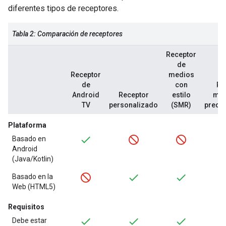
diferentes tipos de receptores.
Tabla 2: Comparación de receptores
Receptor
de
Receptor
medios
de
con
Re
Android
Receptor
estilo
mul
TV
personalizado
(SMR)
prede
Plataforma
Basado en
Android
(Java/Kotlin)
Basado en la
Web (HTML5)
Requisitos
Debe estar