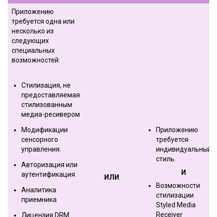
Приложению
требуется одна или
несколько из
следующих
специальных
возможностей:
Стилизация, не
предоставляемая
стилизованным
медиа-ресивером
Модификации
Приложению
сенсорного
требуется
управления.
индивидуальный
стиль.
Авторизация или
И
аутентификация
ИЛИ
Возможности
Аналитика
стилизации
приемника
Styled Media
Receiver
Лицензия DRM