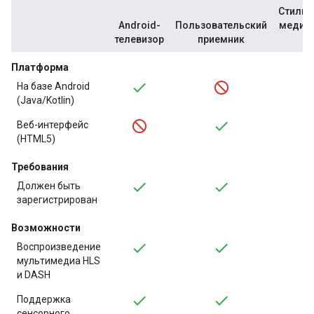
Стилиз
Android-
Пользовательский
медиа-
телевизор
приемник
(S
Платформа
На базе Android
(Java/Kotlin)
Веб-интерфейс
(HTML5)
Требования
Должен быть
зарегистрирован
Возможности
Воспроизведение
мультимедиа HLS
и DASH
Поддержка
сенсорного