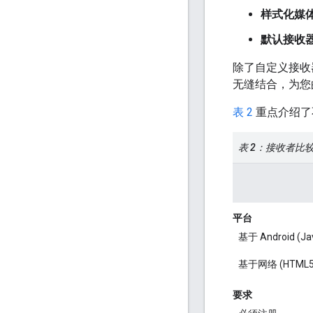
样式化媒
默认接收
除了自定义接收器
无缝结合，为您
表 2
重点介绍了
表 2：接收者比
平台
基于 Android (Jav
基于网络 (HTML5
要求