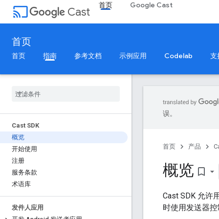
首页
Google Cast
cast
Cast
首页
首页
指南
参考文档
示例应用
Codelab
支
误。
Cast SDK
概览
首页
产品
C
开始使用
注册
概览
bookmark_border
服务条款
术语库
Cast SDK 允
时使用发送器控
发件人应用