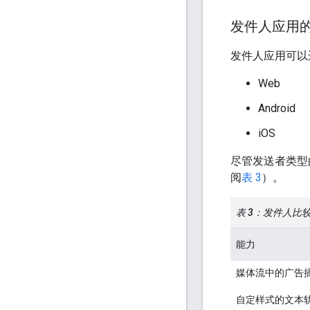
发件人应用
发件人应用可以
Web
Android
iOS
尽管发送者类型
阅
表 3
）。
表 3：发件人比
能力
媒体流中的广告
自定样式的文本