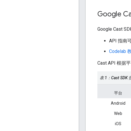
Google Ca
Google Cast 
API 指南
Codelab
Cast API 
表 1：Cast SDK
平台
Android
Web
iOS