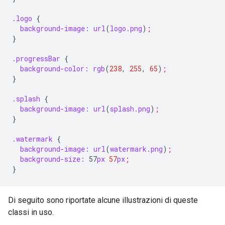
.logo
{
background-image:
url
(
logo.png
)
;
}
.progressBar
{
background-color:
rgb
(
238
,
255
,
65
)
;
}
.splash
{
background-image:
url
(
splash.png
)
;
}
.watermark
{
background-image:
url
(
watermark.png
)
;
background-size:
57
px
57
px
;
}
Di seguito sono riportate alcune illustrazioni di queste
classi in uso.