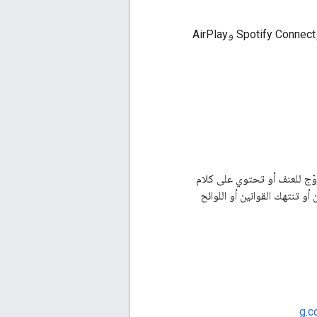
عند استخدام شارة Google Cast مع شعارات لتكنولوجيات مكوّنة أخرى (مثل Bluetooth وSpotify Connect وAirPlay
وّج للعنف أو تحتوي على كلام
 تنتهك القوانين أو اللوائح
g.c