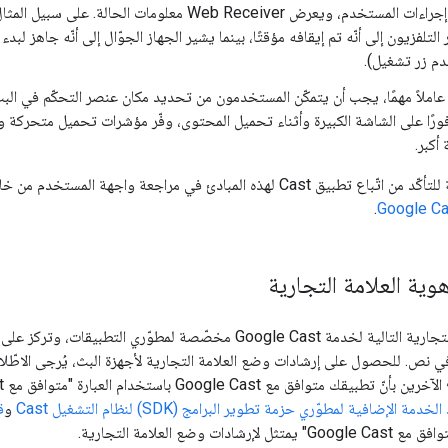
يتيح المُرسِل إجراءات المستخدم، ويعرض Web Receiver معلومات
تلفزيون إلى أنّه تم إيقافه مؤقتًا، بينما يشير الجهاز الجوّال إلى أنّه جاهز لبد
م زر تشغيل).
 عاملاً مهمًا، يجب أن يتمكّن المستخدمون من تحديد مكان عنصر التحكّم في ال
ورًا على الشاشة الكبيرة وأثناء تحميل المحتوى، وفّر مؤشرات تحميل متحركة و
أكبر.
Cast لهذه المبادئ في مراجعة واجهة المستخدم من خلال
.
وية العلامة التجارية
إنّ إرشادات العلامة التجارية التالية لخدمة Google Cast مخصّصة لمطوّ
 نص. للحصول على إرشادات وضع العلامة التجارية لأجهزة البث، يُرجى الاطّل
لخدمة الإضافية لمطوّري حزمة تطوير البرامج (SDK) لنظام التشغيل Cast
و
ق
ات وضع العلامة التجارية.