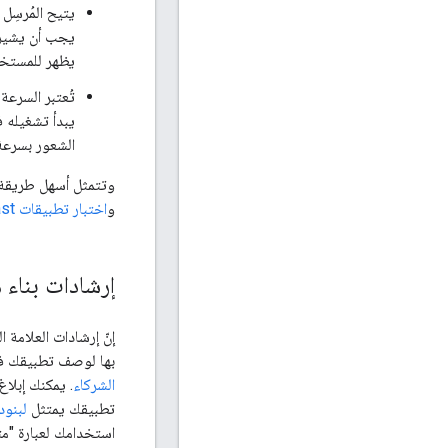
يجب أن يشير ال
يظهر للمستخد
تُعتبر السرعة
يبدأ تشغيله ف
الشعور بسرعة 
وتتمثل أسهل طريقة للتأكّد من اتّباع تطبيق 
و
اختبار تطبيقات Google Cast
إرشادات بناء ه
بها لوصف تطبيقك في
الشركاء
تطبيقك يمتثل
لبنود ا
استخدامك لعبارة "متوافق مع Google Cast" يمتثل لإرشاد