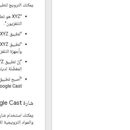
يمكنك الترويج لتطبي
التلفزيون".
"تطبيق XYZ متاح الآن للتلفزيونات المتوافقة مع Google Cast".
وأجهزة التلفزيون
المفضّلة لديك على
oogle Cast".
شارة Google Cast
والمواد الترويجية للإ