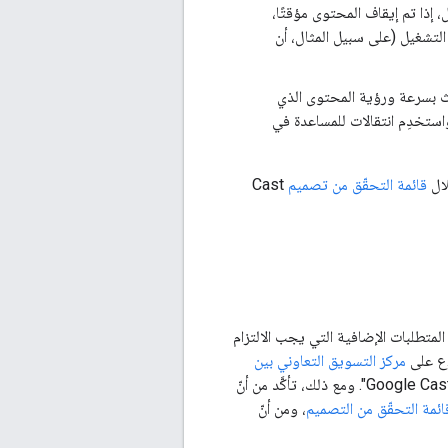
 الحالة. على سبيل المثال، إذا تم إيقاف المحتوى مؤقتًا،
ء التشغيل (على سبيل المثال، أن
بث بسرعة ورؤية المحتوى الذي
استخدِم انتقالات للمساعدة في
قائمة التحقّق من تصميم
Cast
ري التطبيقات، وتركز على المتطلبات الإضافية التي يجب الالتزام
اع على
مركز التسويق التعاوني بين
. يمكنك إبلاغ الآخرين بأنّ تطبيقك متوافق مع Google Cast باستخدام العبارة "متوافق مع Google Cast". ومع ذلك، تأكَّد من أنّ
ائمة التحقّق من التصميم
، ومن أنّ