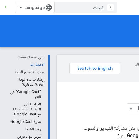
/
على هذه الصفحة
وقد
الاعتبارات
مبادئ التصميم العامة
إرشادات بناء هوية
العلامة التجارية
"Google Cast" في
النص
المراسلة في
التطبيقات المتوافقة
مع Google Cast
شارة Google Cast
ويب على Android وiOS وChrome بـ "بث" المحتوى، مثل مشاركة الفيديو والصوت
ربط الشارة
تنزيل مواد عرض