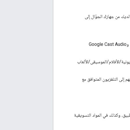
لترفيهي المفضّل لديك من جهازك الجوّال إلى
"تطبيق XYZ متاح الآن لجميع منتجات Google Cast، بما في ذلك Google Chromecast وGoogle Cast Audio
البرامج التلفزيونية/الأفلام/الموسيقى/الألعاب
حتوى من هواتفهم إلى التلفزيون المتوافق مع
الخاصة بالتطبيق، وكذلك في المواد التسويقية