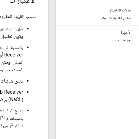
الاعتبارات
حالات الاختبار
بسبب القيود المفروضة ع
اختبار تطبيقات البث
جهاز البث هو
الأجهزة
يكون تطبيق Web Receiver خفيفًا قدر الإمكان.
أجهزة الصوت
ver
المثال، يمكن 
المستخدم. وب
تتيح شاشات ا
(NaCL) وإضافة Chrome غير متاحة حاليًا.
يتيح البثّ ت
لا تتوفّر ميزة إ