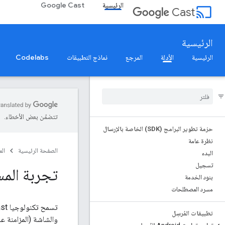
الرئيسية
Google Cast
cast
Cast
الرئيسية
الرئيسية
الأدلة
المرجع
نماذج التطبيقات
Codelabs
تتضمّن بعض الأخطاء.
حزمة تطوير البرامج (SDK) الخاصة بالإرسال
نظرة عامة
الصفحة الرئيسية
ال
البدء
تسجيل
تجربة المستخد
بنود الخدمة
مسرد المصطلحات
تطبيقات المُرسِل
والشاشة (المزامنة على ال