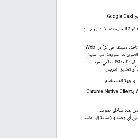
G:
عالجة الرسومات، لذلك يجب أن
بالنسبة إلى نماذج التفاعل في Cast وGoogle Cast، يمكن إنشاء علامات تبويب أو نوافذ أو نافذة منبثقة في كلّ من Web
أو التمريرات السريعة. على سبيل
زرًا مؤقتًا وتلقّي نقرة
أو تطبيق المرسِل.
ى واجهة المستخدم.
Web Receiver هو متصفّح Chrome محسَّن لتشغيل الفيديو. وبناءً على ذلك، فإنّ WebGL وChrome Native Client
يل عدة مقاطع صوتية
ستخدام WebAudio API. يمكن أن يكون عنصر فيديو واحد فقط نشطًا في نموذج DOM في أي وقت. بالإضافة إلى ذلك،