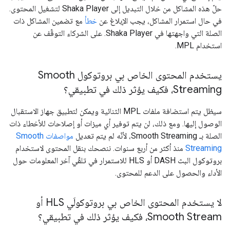
حلّ هذه المشاكل من خلال التبديل إلى Shaka Player لتشغيل المحتوى.
في حال استمرار المشاكل، يجب الإبلاغ عن
خطأ
مع تضمين المشاكل ذات
الصلة التي واجهتها في Shaka Player. على الشركاء التوقّف عن
استخدام MPL.
يستخدم المحتوى الخاص بي بروتوكول Smooth
Streaming، فكيف يؤثر ذلك في تطبيقي؟
سيظل يتم استضافة ملفات MPL الثنائية ويمكن لتطبيق جهاز الاستقبال
الوصول إليها. ومع ذلك، لن يتم توفير أي ميزات أو إصلاحات للأخطاء ذات
الصلة بـ Smooth Streaming، لأنّه لم يتم تعديل
مواصفات Smooth
Streaming
منذ أكثر من أربع سنوات. ننصحك بنقل المحتوى لاستخدام
بروتوكول البث DASH أو HLS للاستمرار في تلقّي آخر المعلومات حول
الأداء والحصول على الدعم للمحتوى.
لا يستخدم المحتوى الخاص بي بروتوكولَي HLS أو
Smooth Stream، فكيف يؤثر ذلك في تطبيقي؟