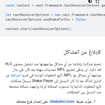
const
context
=
cast
.
framework
.
CastReceiverContext
.
g
let
castReceiverOptions
=
new
cast
.
framework
.
CastRec
castReceiverOptions
.
useShakaForHls
=
false
;
context
.
start
(
castReceiverOptions
);
الإبلاغ عن المشاكل
ننصح شركاءنا بإبلاغنا عن أي مشاكل يواجهونها عند تشغيل محتوى HLS.
كما ذكرنا، لن يتلقّى تطبيق MPL تحديثات مهمة بعد الآن. في حال
مواجهة أي مشاكل مع MPL، اتّبِع الخطوات الواردة في قسم
الموافقة
من
الدليل للتأكّد مما إذا كان التبديل إلى Shaka Player سيحلّ مشكلتك.
اتّبِع الخطوات التالية إذا استمرت المشكلة أو إذا واجهت مشكلة مختلفة
عند التبديل بين المشغّلات.
جرِّب ضبط
shakaVersion
على إصدار فرع مختلف