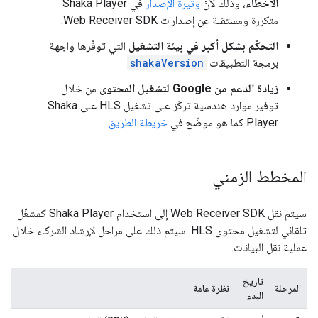
الأخطاء
، وذلك لأنّ
وتيرة الإصدار
في Shaka Player
متكررة ومستقلة عن إصدارات Web Receiver SDK.
التحكّم بشكل أكبر في بيئة التشغيل
التي توفّرها واجهة
برمجة التطبيقات
shakaVersion
زيادة الدعم من Google لتشغيل المحتوى
من خلال
توفير موارد هندسية تركّز على تشغيل HLS على Shaka
Player كما هو موضّح في
خريطة الطريق
المخطط الزمني
سيتم نقل Web Receiver SDK إلى استخدام Shaka Player كمشغّل
تلقائي لتشغيل محتوى HLS. سيتم ذلك على مراحل لإرشاد الشركاء خلال
عملية نقل البيانات.
تاريخ
المرحلة
نظرة عامة
البدء