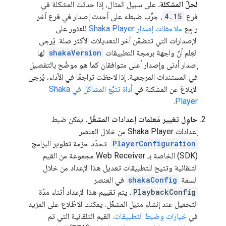
لحلّ المشكلة.
على سبيل المثال، إذا حدثت المشكلة في
فرع
4.15
، جرِّب ضبطه على أحدث إصدار في فرع آخر.
راجِع
ملاحظات إصدار Shaka Player
للعثور على
الإصدارات التي تتضمّن آخر التعديلات الأكثر صلة. يُرجى
العِلم أنّ واجهة برمجة التطبيقات
shakaVersion
لها
إصدار أدنى وإصدار أعلى متوافقان كما هو موضّح بالتفصيل
في المستندات المرجعية. إذا لاحظت تراجعًا في الأداء، يُرجى
الإبلاغ عن المشكلة في
أداة تتبُّع المشاكل في Shaka
.
Player
حاوِل تغيير مَعلمات إعدادات المشغّل.
يمكن ضبط
إعدادات Shaka Player من خلال العنصر
PlayerConfiguration
. تحدّد حزمة تطوير البرامج
(SDK) الخاصة بـ Web Receiver مجموعة من القيم
التلقائية وتتيح للتطبيقات تعديل هذا الإعداد من خلال
السمة
shakaConfig
في العنصر
PlaybackConfig
. يتم تقييم هذا الإعداد أثناء مدّة
التحميل عند إنشاء مثيل المشغّل. يمكنك الاطّلاع على المزيد
في
خيارات وضبط التطبيقات
. القيم التلقائية التي تم