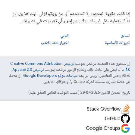
إذا كانت مكتبة المحتوى لا تستخدم أيًا من بروتوكولَي البث هذين، لن
تتأثر بعملية نقل البيانات. ولا يلزم إجراء أي تغييرات في تطبيقك.
السابق
التالي
الميزات الأساسية
اختيار نمط اللاعب
إنّ محتوى هذه الصفحة مرخّص بموجب
ترخيص Creative Commons Attribution
4.0‏
ما لم يُنصّ على خلاف ذلك، ونماذج الرموز مرخّصة بموجب
ترخيص Apache 2.0‏
.
للاطّلاع على التفاصيل، يُرجى مراجعة
سياسات موقع Google Developers‏
. إنّ Java
هي علامة تجارية مسجَّلة لشركة Oracle و/أو شركائها التابعين.
تاريخ التعديل الأخير: 2026-07-29 (حسب التوقيت العالمي المتفَّق عليه)
Stack Overflow
GitHub
Google Groups