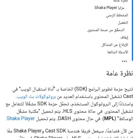
نظرة عامة
مزايا Shaka Player
المخطط الزمني
التفعيل
التحقّق من صحة المحتوى
إيقاف
الإبلاغ عن المشاكل
الأسئلة الشائعة
نظرة عامة
تتيح حزمة تطوير البرامج (SDK) الخاصة بـ "أداة استقبال الويب" في
Cast تشغيل المحتوى باستخدام العديد من
بروتوكولات بث الويب
.
واستنادًا إلى البروتوكول المستخدَم، تحمّل حزمة SDK مشغّلاً للتعامل مع
تشغيل المحتوى. في حالة محتوى HLS، يتم تحميل "مكتبة مشغّل
الوسائط" (
MPL
). في حال محتوى DASH، يتم تحميل
Shaka Player
.
من الآن فصاعدًا، سيعمل فريقا هندسة Cast SDK وShaka Player معًا