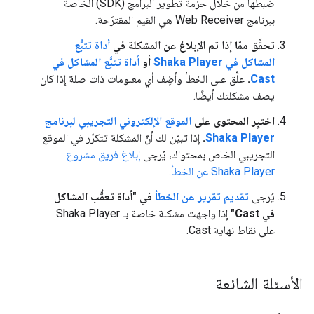
ضبطها من خلال حزمة تطوير البرامج (SDK) الخاصة
ببرنامج Web Receiver هي القيم المقترَحة.
تحقَّق ممّا إذا تم الإبلاغ عن المشكلة في
أداة تتبُّع
المشاكل في Shaka Player
أو
أداة تتبُّع المشاكل في
Cast
.
علِّق على الخطأ وأضِف أي معلومات ذات صلة إذا كان
يصف مشكلتك أيضًا.
اختبِر المحتوى على
الموقع الإلكتروني التجريبي لبرنامج
Shaka Player
.
إذا تبيّن لك أنّ المشكلة تتكرّر في الموقع
التجريبي الخاص بمحتواك، يُرجى
إبلاغ فريق مشروع
Shaka Player عن الخطأ
.
يُرجى
تقديم تقرير عن الخطأ
في "أداة تعقُّب المشاكل
في Cast"
إذا واجهت مشكلة خاصة بـ Shaka Player
على نقاط نهاية Cast.
الأسئلة الشائعة