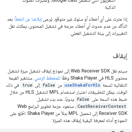
التلفزيون التي تتضمّن Google Cast، ومكبّرات الصوت
الذكية
إذا عثرت على أي أخطاء أو سلوك غير متوقّع، يُرجى
إبلاغنا عن الخطأ
. بعد
التأكّد من عدم حدوث أي أخطاء حرجة في تشغيل المحتوى، يمكنك نقل
التغييرات إلى بيئة التشغيل الفعلي.
إيقاف
سيتم نقل Web Receiver SDK إلى نموذج إيقاف تشغيل ميزة تشغيل
محتوى HLS في Shaka Player وفقًا
للمخطط الزمني
. ستتغير القيمة
التلقائية للسمة
useShakaForHls
من
false
إلى
true
. في ذلك
الوقت، يمكن للتطبيقات اختيار استخدام MPL لتشغيل HLS من خلال
ضبط هذه السمة على
false
يدويًا. عند بدء تشغيل
CastReceiverContext
، ستعود حزمة تطوير البرامج Web
Receiver SDK إلى تحميل MPL بدلاً من Shaka Player. اطّلِع على
النموذج أدناه لمعرفة كيفية إيقاف هذه الميزة: