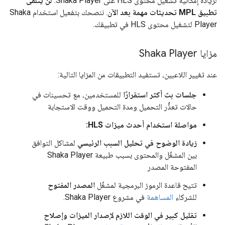
لزيادة إمكانية تشغيل محتوى HLS على Shaka Player.
لن يتلقّى
تطبيق MPL تحديثات مهمة بعد الآن
. ننصحك بتفعيل استخدام Shaka
Player لتشغيل محتوى HLS في تطبيقك.
مزايا Shaka Player
عند تغيير اللاعبين، تستفيد التطبيقات من المزايا التالية:
جلسات بث أكثر استقرارًا
للمستخدمين، مع تحسينات في
حالات تعذُّر التحميل ومدة التحميل ووقت الاستجابة
مواصلة استخدام أحدث ميزات HLS:
زيادة الوضوح في تحليل السبب الرئيسي
لمشاكل التوافق
بين المشغّل والمحتوى بسبب طبيعة Shaka Player
المفتوحة المصدر
تتيح قاعدة الرموز البرمجية لمشغّل
المصدر المفتوح
للشركاء
المساهمة
في مشروع Shaka Player.
تقليل كبير في الوقت اللازم لإصدار الميزات وإصلاح