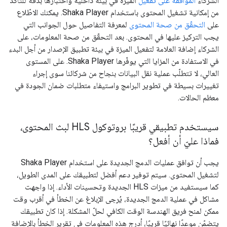
الشركاء
الموافقة على تفعيل
الميزة في بيئة داخلية واختبارها بدقة للتأكّد
من إمكانية تشغيل المحتوى باستخدام Shaka Player. يمكنك الاطّلاع
على
التحقّق من صحة المحتوى
لمعرفة التفاصيل حول الجوانب التي
يجب التركيز عليها في المحتوى. بعد التحقّق من صحة المعلومات، على
الشركاء إضافة العلامة لتفعيل الميزة في بيئة تطبيق الإصدار من أجل البدء
في الاستفادة من المزايا التي يوفّرها Shaka Player. على المستوى
العالي، لا تتطلّب عملية نقل البيانات بنجاح من شركائنا سوى إجراء
تغييرات بسيطة في تطوير البرامج واستيفاء متطلبات ضمان الجودة في
معظم الحالات.
سيستخدم تطبيقي قريبًا بروتوكول HLS لبث المحتوى،
فماذا عليّ أن أفعل؟
يجب أن توافق عمليات الدمج الجديدة على استخدام Shaka Player
لتشغيل المحتوى. سيتم توفير دعم أفضل لتطبيقك على المدى الطويل،
كما سيستفيد من ميزات HLS الجديدة وتحسينات الأداء. إذا واجهت
مشاكل في عملية الدمج الجديدة، يُرجى الإبلاغ عن الخطأ في أقرب وقت
ممكن لمنح فريق الهندسة الوقت الكافي لحلّ المشكلة. إذا كان تطبيقك
يتضمّن موعدًا نهائيًا قريبًا، أدرِج هذه المعلومات في تقرير الخطأ بالإضافة