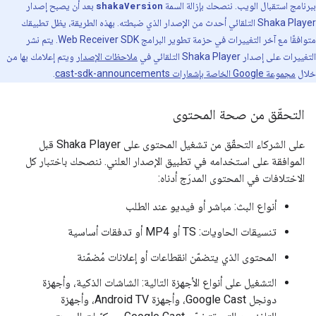
ببرنامج استقبال الويب. ننصحك بإزالة السمة
shakaVersion
بعد أن يصبح إصدار
Shaka Player التلقائي أحدث من الإصدار الذي ضبطته. بهذه الطريقة، يظل تطبيقك
متوافقًا مع آخر التغييرات في حزمة تطوير البرامج Web Receiver SDK. يتم نشر
التغييرات على إصدار Shaka Player التلقائي في
ملاحظات الإصدار
ويتم إعلامك بها من
خلال
مجموعة Google الخاصة بإشعارات cast-sdk-announcements
.
التحقّق من صحة المحتوى
على الشركاء التحقّق من تشغيل المحتوى على Shaka Player قبل
الموافقة على استخدامه في تطبيق الإصدار العلني. ننصحك باختبار كل
الاختلافات في المحتوى المدرَج أدناه:
أنواع البث: مباشر أو فيديو عند الطلب
تنسيقات الحاويات: TS أو MP4 أو تدفقات أساسية
المحتوى الذي يتضمّن انقطاعات أو إعلانات مُضمّنة
التشغيل على أنواع الأجهزة التالية: الشاشات الذكية، وأجهزة
دونجل Google Cast، وأجهزة Android TV، وأجهزة