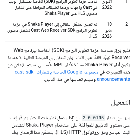
1
أكتوبر
قدّمت حزمة تطوير البرامج (SDK) الخاصة بمستقبل الويب
2022
في Cast واجهات برمجة تطبيقات للموافقة
على تشغيل
محتوى HLS على Shaka Player.
2
‫18
تم تغيير المشغّل التلقائي إلى Shaka Player
في حزمة
مايو
تطوير البرامج Cast Web Receiver SDK لتشغيل محتوى
HLS.
2026
تتّبع فِرق هندسة حزمة تطوير البرامج (SDK) الخاصة ببرنامج Web
Receiver نهجًا قائمًا على الأداء، ولن تنتقل إلى المرحلة التالية إلا عندما
يكون أداء Shaka Player مماثلاً لأداء MPL الأساسي. سيتم الإعلان عن
هذه التغييرات في
مجموعة Google الخاصة بإشعارات cast-sdk-
announcements
وسيتم تعديلها في هذا الدليل.
التفعيل
بدءًا من إصدار
3.0.0105
من "إطار عمل تطبيقات البث"، يتوفّر إعداد
على مستوى التطبيق
للموافقة
على استخدام Shaka Player لتشغيل
البث المباشر وفق بروتوكول HTTP ‏(HLS). يتضمّن هذا الإصدار أيضًا