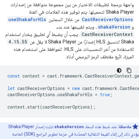
واجهة برمجة تطبيقات للاختيار من بين مجموعة متوافقة من إصدارات
Shaka Player لتحميلها. يتم توفير هذه العلامات في الفئة
CastReceiverOptions
من خلال السمتَين
useShakaForHls
و
shakaVersion
، ويتم تقييمها عند بدء
CastReceiverContext
. يجب أن يضبط أي تطبيق يختار استخدام
Shaka لتنسيق HLS إصدارًا من Shaka Player لا يقل عن
4.15.55
للاستفادة من آخر التحسينات على HLS. للموافقة على استخدام هذه
الميزة، اتّبِع مقتطف الرمز البرمجي أدناه:
const
context
=
cast
.
framework
.
CastReceiverContext
.
g
let
castReceiverOptions
=
new
cast
.
framework
.
CastRec
castReceiverOptions
.
useShakaForHls
=
true
;
context
.
start
(
castReceiverOptions
);
ملاحظة:
عند ضبط هذه السمة،
shakaVersion
تثبّت إصدار Shaka Player.
يؤدي ذلك إلى إلغاء القيمة التلقائية المحدّدة في حزمة تطوير البرامج (SDK) الخاصة