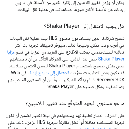
يمكن أن يؤدي تغيير اللاعبين إلى إثارة الكثير من الأسئلة. في ما يلي
إجابات عن الأسئلة الأكثر شيوعًا لمساعدتك في عملية نقل البيانات.
هل يجب الانتقال إلى Shaka Player؟
ننصح شركاءنا الذين يستخدمون محتوى HLS ببدء عملية نقل البيانات
في أقرب وقت ممكن. ونتيجةً لذلك، سيوفّر تطبيقك تجربة بث أكثر
فعالية للمستخدمين. يمكنك الاطّلاع على المزيد من المزايا في قسم
مزايا
Shaka Player
ضمن هذا الدليل. على الشركاء التأكّد من أنّ تطبيقاتهم
تعمل بشكل صحيح باستخدام Shaka Player لضمان الانتقال بسلاسة.
قد تكون بعض التطبيقات معرَّضة
للانتقال إلى
نموذج إيقاف
في Web
Receiver SDK إذا لم يتأكّد الشركاء مسبقًا من أنّ المحتوى الخاص بهم
يتم تشغيله بشكل صحيح على Shaka Player.
ما هو مستوى الجهد المتوقّع عند تغيير اللاعبين؟
على الشركاء اختبار تطبيقاتهم ومحتواهم في بيئة اختبار لضمان أن تكون
تجربة المستخدم مماثلة أو أفضل مقارنةً بتجربة HLS. لإجراء ذلك، على