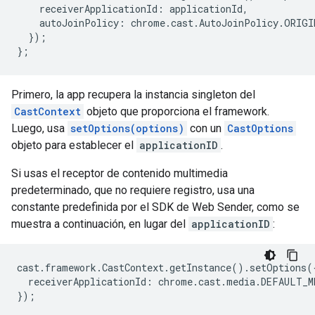
receiverApplicationId
:
applicationId
,
autoJoinPolicy
:
chrome
.
cast
.
AutoJoinPolicy
.
ORIGI
});
};
Primero, la app recupera la instancia singleton del
CastContext
objeto que proporciona el framework.
Luego, usa
setOptions(options)
con un
CastOptions
objeto para establecer el
applicationID
.
Si usas el receptor de contenido multimedia
predeterminado, que no requiere registro, usa una
constante predefinida por el SDK de Web Sender, como se
muestra a continuación, en lugar del
applicationID
:
cast
.
framework
.
CastContext
.
getInstance
().
setOptions
(
receiverApplicationId
:
chrome
.
cast
.
media
.
DEFAULT_M
});