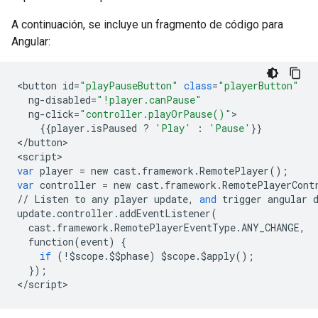
A continuación, se incluye un fragmento de código para
Angular:
<
button
id
=
"playPauseButton"
class
=
"playerButton"
ng
-
disabled
=
"!player.canPause"
ng
-
click
=
"controller.playOrPause()"
{{
player
.
isPaused
?
'Play'
:
'Pause'
}}

<
/
button
>

<
script
var
player
=
new
cast
.
framework
.
RemotePlayer
();
var
controller
=
new
cast
.
framework
.
RemotePlayerCont
//
Listen
to
any
player
update
,
and
trigger
angular
update
.
controller
.
addEventListener
(
cast
.
framework
.
RemotePlayerEventType
.
ANY_CHANGE
,
function
(
event
)
{
if
(
!$
scope
.$$
phase
)
$
scope
.$
apply
();
});
<
/
script
>