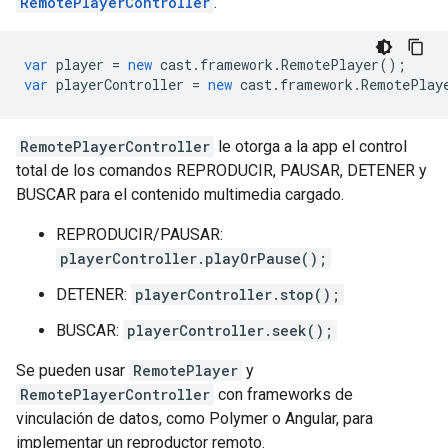
RemotePlayerController
.
var
player
=
new
cast
.
framework
.
RemotePlayer
();
var
playerController
=
new
cast
.
framework
.
RemotePlay
RemotePlayerController
le otorga a la app el control
total de los comandos REPRODUCIR, PAUSAR, DETENER y
BUSCAR para el contenido multimedia cargado.
REPRODUCIR/PAUSAR:
playerController.playOrPause();
DETENER:
playerController.stop();
BUSCAR:
playerController.seek();
Se pueden usar
RemotePlayer
y
RemotePlayerController
con frameworks de
vinculación de datos, como Polymer o Angular, para
implementar un reproductor remoto.