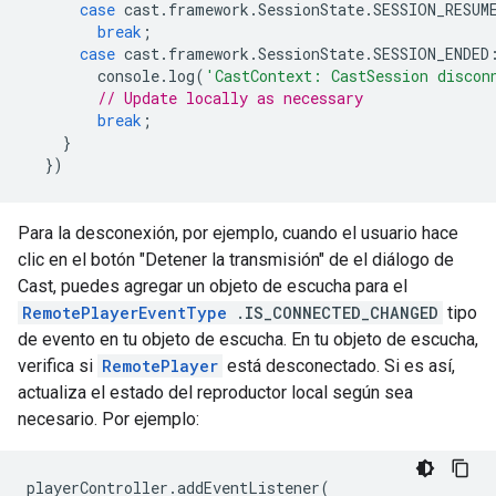
case
cast
.
framework
.
SessionState
.
SESSION_RESUM
break
;
case
cast
.
framework
.
SessionState
.
SESSION_ENDED
console
.
log
(
'CastContext: CastSession discon
// Update locally as necessary
break
;
}
})
Para la desconexión, por ejemplo, cuando el usuario hace
clic en el botón "Detener la transmisión" de el diálogo de
Cast, puedes agregar un objeto de escucha para el
RemotePlayerEventType
.IS_CONNECTED_CHANGED
tipo
de evento en tu objeto de escucha. En tu objeto de escucha,
verifica si
RemotePlayer
está desconectado. Si es así,
actualiza el estado del reproductor local según sea
necesario. Por ejemplo:
playerController
.
addEventListener
(