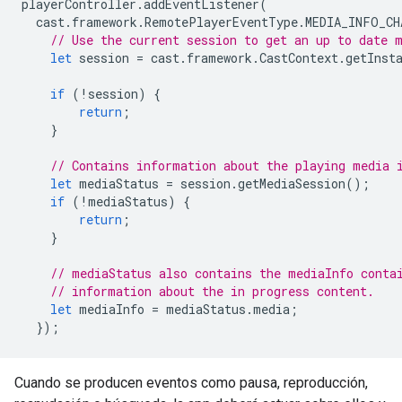
playerController
.
addEventListener
(
cast
.
framework
.
RemotePlayerEventType
.
MEDIA_INFO_CH
// Use the current session to get an up to date 
let
session
=
cast
.
framework
.
CastContext
.
getInst
if
(
!
session
)
{
return
;
}
// Contains information about the playing media 
let
mediaStatus
=
session
.
getMediaSession
();
if
(
!
mediaStatus
)
{
return
;
}
// mediaStatus also contains the mediaInfo conta
// information about the in progress content.
let
mediaInfo
=
mediaStatus
.
media
;
});
Cuando se producen eventos como pausa, reproducción,