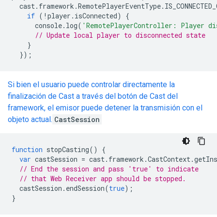
cast
.
framework
.
RemotePlayerEventType
.
IS_CONNECTED_
if
(
!
player
.
isConnected
)
{
console
.
log
(
'RemotePlayerController: Player di
// Update local player to disconnected state
}
});
Si bien el usuario puede controlar directamente la
finalización de Cast a través del botón de Cast del
framework, el emisor puede detener la transmisión con el
objeto actual.
CastSession
function
stopCasting
()
{
var
castSession
=
cast
.
framework
.
CastContext
.
getIn
// End the session and pass 'true' to indicate
// that Web Receiver app should be stopped.
castSession
.
endSession
(
true
);
}