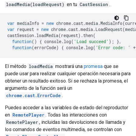
loadMedia(loadRequest)
en tu
CastSession
.
var
mediaInfo
=
new
chrome
.
cast
.
media
.
MediaInfo
(
curr
var
request
=
new
chrome
.
cast
.
media
.
LoadRequest
(
medi
castSession
.
loadMedia
(
request
).
then
(
function
()
{
console
.
log
(
'Load succeed'
);
},
function
(
errorCode
)
{
console
.
log
(
'Error code: '
+
El método
loadMedia
mostrará una
promesa
que se
puede usar para realizar cualquier operación necesaria para
obtener un resultado exitoso. Si se rechaza la promesa, el
argumento de la función será un
chrome.cast.ErrorCode
.
Puedes acceder a las variables de estado del reproductor
en
RemotePlayer
. Todas las interacciones con
RemotePlayer
, incluidas las devoluciones de llamada y
los comandos de eventos multimedia, se controlan con