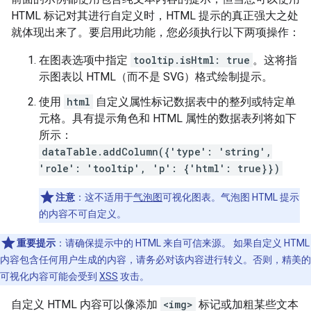
HTML 标记对其进行自定义时，HTML 提示的真正强大之处
就体现出来了。要启用此功能，您必须执行以下两项操作：
在图表选项中指定
tooltip.isHtml: true
。这将指
示图表以 HTML（而不是 SVG）格式绘制提示。
使用
html
自定义属性标记数据表中的整列或特定单
元格。具有提示角色和 HTML 属性的数据表列将如下
所示：
dataTable.addColumn({'type': 'string',
'role': 'tooltip', 'p': {'html': true}})
注意
：这不适用于
气泡图
可视化图表。
气泡图 HTML 提示
的内容不可自定义。
重要提示
：请确保提示中的 HTML 来自可信来源。 如果自定义 HTML
内容包含任何用户生成的内容，请务必对该内容进行转义。否则，精美的
可视化内容可能会受到
XSS
攻击。
自定义 HTML 内容可以像添加
<img>
标记或加粗某些文本