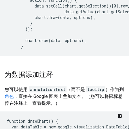
          action: function() {

            data.setCell(chart.getSelection()[0].row,
                         data.getValue(chart.getSelec
            chart.draw(data, options);

          }

        });

        chart.draw(data, options);

为数据添加注释
您可以使用
annotationText
（而不是
tooltip
）作为列
角色
，直接在 Google 图表上叠加文本。（您可以将鼠标悬
停在注释上，查看提示。）
function drawChart() {

  var dataTable = new google.visualization.DataTable(