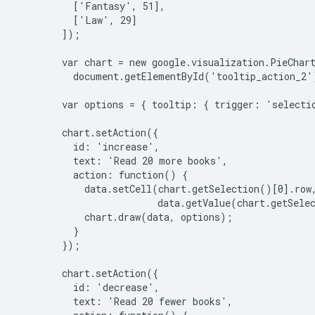
          ['Fantasy', 51],

          ['Law', 29]

        ]);

        var chart = new google.visualization.PieChart
          document.getElementById('tooltip_action_2')
        var options = { tooltip: { trigger: 'selectio
        chart.setAction({

          id: 'increase',

          text: 'Read 20 more books',

          action: function() {

            data.setCell(chart.getSelection()[0].row,
                         data.getValue(chart.getSelec
            chart.draw(data, options);

          }

        });

        chart.setAction({

          id: 'decrease',

          text: 'Read 20 fewer books',
