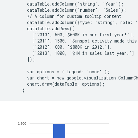
        dataTable.addColumn('string', 'Year');

        dataTable.addColumn('number', 'Sales');

        // A column for custom tooltip content

        dataTable.addColumn({type: 'string', role: '
        dataTable.addRows([

          ['2010', 600,'$600K in our first year!'],

          ['2011', 1500, 'Sunspot activity made this 
          ['2012', 800, '$800K in 2012.'],

          ['2013', 1000, '$1M in sales last year.']

        ]);

        var options = { legend: 'none' };

        var chart = new google.visualization.ColumnC
        chart.draw(dataTable, options);
