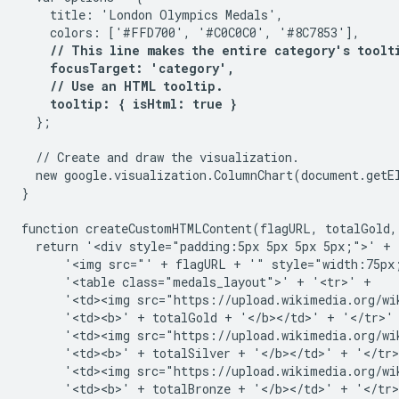
    title: 'London Olympics Medals',

    colors: ['#FFD700', '#C0C0C0', '#8C7853'],

// This line makes the entire category's toolti
    focusTarget: 'category',

    // Use an HTML tooltip.

    tooltip: { isHtml: true }
  };

  // Create and draw the visualization.

  new google.visualization.ColumnChart(document.getE
}

function createCustomHTMLContent(flagURL, totalGold, 
  return '<div style="padding:5px 5px 5px 5px;">' +

      '<img src="' + flagURL + '" style="width:75px;
      '<table class="medals_layout">' + '<tr>' +

      '<td><img src="https://upload.wikimedia.org/wi
      '<td><b>' + totalGold + '</b></td>' + '</tr>' 
      '<td><img src="https://upload.wikimedia.org/wi
      '<td><b>' + totalSilver + '</b></td>' + '</tr>
      '<td><img src="https://upload.wikimedia.org/wi
      '<td><b>' + totalBronze + '</b></td>' + '</tr>