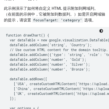
此示例演示了如何将自定义 HTML 提示附加到网域列。
（在前面的示例中，它被附加到数据列。）如需开启网域轴
的提示，请设置
focusTarget: 'category'
选项。
function drawChart() {

  var dataTable = new google.visualization.DataTable(
  dataTable.addColumn('string', 'Country');

  // Use custom HTML content for the domain tooltip.

  dataTable.addColumn({'type': 'string', 'role': 't
  dataTable.addColumn('number', 'Gold');

  dataTable.addColumn('number', 'Silver');

  dataTable.addColumn('number', 'Bronze');

  dataTable.addRows([

    ['USA', createCustomHTMLContent('https://upload.
    ['China', createCustomHTMLContent('https://uploa
    ['UK', createCustomHTMLContent('https://upload.w
  ]);

  var options = {
