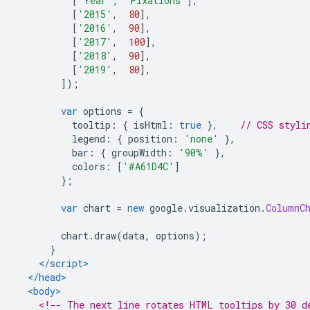
[
'Year'
,
'Fixations'
],
[
'2015'
,
80
],
[
'2016'
,
90
],
[
'2017'
,
100
],
[
'2018'
,
90
],
[
'2019'
,
80
],
]);
var
 options 
=
{
          tooltip
:
{
 isHtml
:
true
},
// CSS styli
          legend
:
{
 position
:
'none'
},
          bar
:
{
 groupWidth
:
'90%'
},
          colors
:
[
'#A61D4C'
]
};
var
 chart 
=
new
 google
.
visualization
.
ColumnC
        chart
.
draw
(
data
,
 options
);
}
</script>
</head>
<body>
<!-- The next line rotates HTML tooltips by 30 d