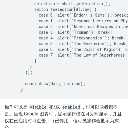
            selection = chart.getSelection();

            switch (selection[0].row) {

              case 0: alert('Ender\'s Game'); break;
              case 1: alert('Feynman Lectures on Phy
              case 2: alert('Numerical Recipes in Jav
              case 3: alert('Truman'); break;

              case 4: alert('Freakonomics'); break;

              case 5: alert('The Mezzanine'); break;

              case 6: alert('The Color of Magic'); br
              case 7: alert('The Law of Superheroes'
            }

          }

        });

        chart.draw(data, options);

操作可以是
visible
和/或
enabled
，也可以两者都不
是。呈现 Google 图表时，提示操作仅在可见时显示，并且
仅在已启用时可点击。（已停用，但可见操作会显示为灰
色。）