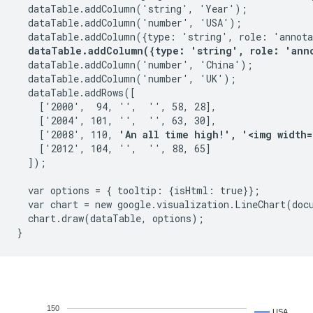
  dataTable.addColumn('string', 'Year');

  dataTable.addColumn('number', 'USA');

  dataTable.addColumn({type: 'string', role: 'annota
dataTable.addColumn({type: 'string', role: 'ann
  dataTable.addColumn('number', 'China');

  dataTable.addColumn('number', 'UK');

  dataTable.addRows([

    ['2000',  94, '',  '', 58, 28],

    ['2004', 101, '',  '', 63, 30],

    ['2008', 110, 
'An all time high!', '<img width=
    ['2012', 104, '',  '', 88, 65]

  ]);

  var options = { tooltip: {isHtml: true}};

  var chart = new google.visualization.LineChart(doc
  chart.draw(dataTable, options);
