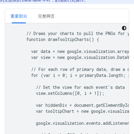
到主图表的 DataTable 中时，必须执行此操作。
重要部分
完整网页
      // Draws your charts to pull the PNGs for you
      function drawTooltipCharts() {

        var data = new google.visualization.arrayTo
        var view = new google.visualization.DataVie
        // For each row of primary data, draw a cha
        for (var i = 0; i < primaryData.length; i++
          // Set the view for each event's data

          view.setColumns([0, i + 1]);

          var hiddenDiv = document.getElementById('
          var tooltipChart = new google.visualizati
          google.visualization.events.addListener(t