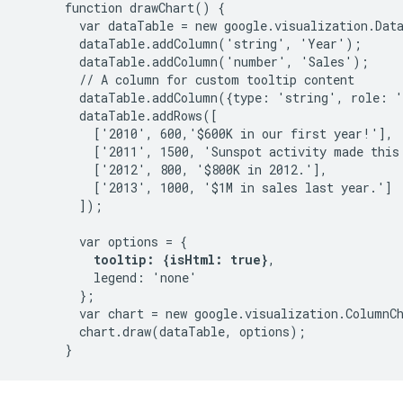
      function drawChart() {

        var dataTable = new google.visualization.Data
        dataTable.addColumn('string', 'Year');

        dataTable.addColumn('number', 'Sales');

        // A column for custom tooltip content

        dataTable.addColumn({type: 'string', role: '
        dataTable.addRows([

          ['2010', 600,'$600K in our first year!'],

          ['2011', 1500, 'Sunspot activity made this 
          ['2012', 800, '$800K in 2012.'],

          ['2013', 1000, '$1M in sales last year.']

        ]);

        var options = {

tooltip: {isHtml: true}
,

          legend: 'none'

        };

        var chart = new google.visualization.ColumnC
        chart.draw(dataTable, options);
