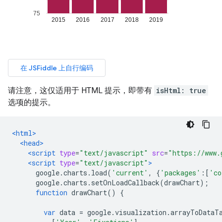
请注意，这仅适用于 HTML 提示，即带有
isHtml: true
选项的提示。
<html>
<head>
<script
type
=
"text/javascript"
src
=
"https://www.
<script
type
=
"text/javascript"
>
      google
.
charts
.
load
(
'current'
,
{
'packages'
:[
'co
      google
.
charts
.
setOnLoadCallback
(
drawChart
);
function
 drawChart
()
{
var
 data 
=
 google
.
visualization
.
arrayToDataT