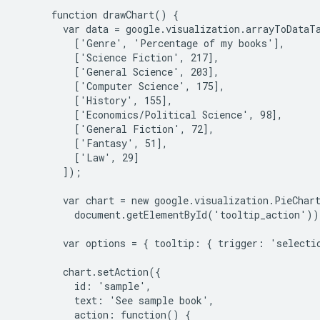
      function drawChart() {

        var data = google.visualization.arrayToDataTa
          ['Genre', 'Percentage of my books'],

          ['Science Fiction', 217],

          ['General Science', 203],

          ['Computer Science', 175],

          ['History', 155],

          ['Economics/Political Science', 98],

          ['General Fiction', 72],

          ['Fantasy', 51],

          ['Law', 29]

        ]);

        var chart = new google.visualization.PieChart
          document.getElementById('tooltip_action'));
        var options = { tooltip: { trigger: 'selectio
        chart.setAction({

          id: 'sample',

          text: 'See sample book',

          action: function() {
