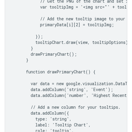
            // Get the PNG of the chart and set is 
            var tooltipImg = '<img src="' + toolti
            // Add the new tooltip image to your da
            primaryData[i][2] = tooltipImg;

          });

          tooltipChart.draw(view, tooltipOptions);

        }

        drawPrimaryChart();

      }

      function drawPrimaryChart() {

        var data = new google.visualization.DataTab
        data.addColumn('string', 'Event');

        data.addColumn('number', 'Highest Recent V
        // Add a new column for your tooltips.

        data.addColumn({

          type: 'string',

          label: 'Tooltip Chart',

          role: 'tooltip',
