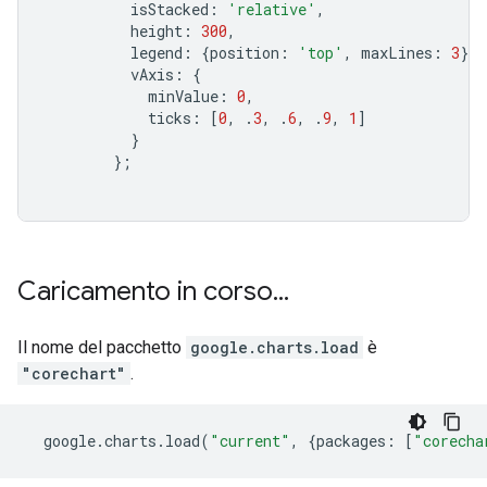
          isStacked
:
'relative'
,
          height
:
300
,
          legend
:
{
position
:
'top'
,
 maxLines
:
3
},
          vAxis
:
{
            minValue
:
0
,
            ticks
:
[
0
,
.
3
,
.
6
,
.
9
,
1
]
}
};
Caricamento in corso
.
.
.
Il nome del pacchetto
google.charts.load
è
"corechart"
.
  google
.
charts
.
load
(
"current"
,
{
packages
:
[
"corecha