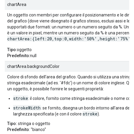
chartArea
Un oggetto con membri per configurare il posizionamento e le dimen
del grafico (dove viene disegnato il grafico stesso, esclusi assi e le
supportati due formati: un numero o un numero seguito da %. Un 
è un valore in pixel, mentre un numero seguito da % è una percentu
chartArea:{left:20,top:0,width:'50%',height:'75%'}
Tipo
:oggetto
Predefinito
:null
chartArea.backgroundColor
Colore di sfondo dell'area del grafico. Quando si utilizza una string
stringa esadecimale (ad es. '#fdc') o un nome di colore inglese. Quan
un oggetto, è possibile fornire le seguenti proprietà:
stroke
: il colore, fornito come stringa esadecimale o nome colo
strokeWidth
: se fornito, disegna un bordo intorno all'area del g
stroke
larghezza specificata (e con il colore
).
Tipo:
stringa o oggetto
Predefinito
: "bianco"