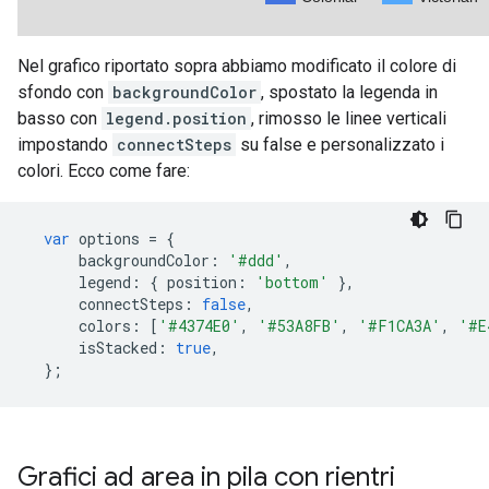
Nel grafico riportato sopra abbiamo modificato il colore di
sfondo con
backgroundColor
, spostato la legenda in
basso con
legend.position
, rimosso le linee verticali
impostando
connectSteps
su false e personalizzato i
colori. Ecco come fare:
var
 options 
=
{
      backgroundColor
:
'#ddd'
,
      legend
:
{
 position
:
'bottom'
},
      connectSteps
:
false
,
      colors
:
[
'#4374E0'
,
'#53A8FB'
,
'#F1CA3A'
,
'#E
      isStacked
:
true
,
};
Grafici ad area in pila con rientri