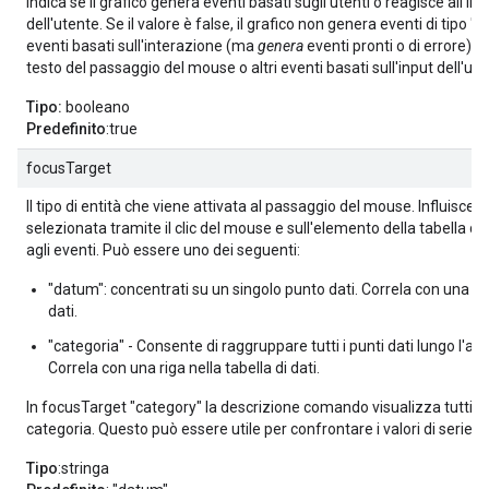
Indica se il grafico genera eventi basati sugli utenti o reagisce all'in
dell'utente. Se il valore è false, il grafico non genera eventi di tipo "se
eventi basati sull'interazione (ma
genera
eventi pronti o di errore) e
testo del passaggio del mouse o altri eventi basati sull'input dell'ute
Tipo:
booleano
Predefinito
:true
focusTarget
Il tipo di entità che viene attivata al passaggio del mouse. Influisce a
selezionata tramite il clic del mouse e sull'elemento della tabella di
agli eventi. Può essere uno dei seguenti:
"datum": concentrati su un singolo punto dati. Correla con una cel
dati.
"categoria" - Consente di raggruppare tutti i punti dati lungo l'ass
Correla con una riga nella tabella di dati.
In focusTarget "category" la descrizione comando visualizza tutti i v
categoria. Questo può essere utile per confrontare i valori di serie d
Tipo
:stringa