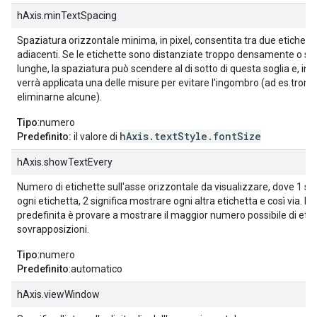
hAxis.minTextSpacing
Spaziatura orizzontale minima, in pixel, consentita tra due etichette
adiacenti. Se le etichette sono distanziate troppo densamente o s
lunghe, la spaziatura può scendere al di sotto di questa soglia e, in 
verrà applicata una delle misure per evitare l'ingombro (ad es.tronca
eliminarne alcune).
Tipo
:numero
hAxis.textStyle.fontSize
Predefinito:
il valore di
hAxis.showTextEvery
Numero di etichette sull'asse orizzontale da visualizzare, dove 1 si
ogni etichetta, 2 significa mostrare ogni altra etichetta e così via. 
predefinita è provare a mostrare il maggior numero possibile di eti
sovrapposizioni.
Tipo
:numero
Predefinito
:automatico
hAxis.viewWindow