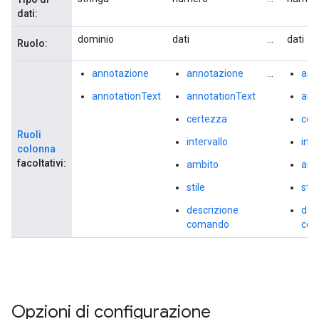
dati:
dominio
dati
...
dati
Ruolo:
annotazione
annotazione
...
ann
annotationText
annotationText
ann
certezza
cer
Ruoli
intervallo
inte
colonna
facoltativi:
ambito
amb
stile
stil
descrizione
des
comando
co
Opzioni di configurazione