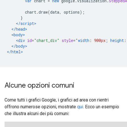
var
 chart 
=
new
 google
.
visualization
.
SteppedA
        chart
.
draw
(
data
,
 options
);
}
</script>
</head>
<body>
<div
id
=
"chart_div"
style
=
"
width
:
900px
;
height
:
</body>
</html>
Alcune opzioni comuni
Come tutti i grafici Google, i grafici ad area con rientri
offrono numerose opzioni, mostrate
qui
. Ecco un esempio
che illustra alcuni dei più comuni: