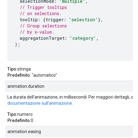
selectionMode
:
'multiple'
,
// Trigger tooltips
// on selections.
tooltip
:
{
trigger
:
'selection'
},
// Group selections
// by x-value.
aggregationTarget
:
'category'
,
};
Tipo
:stringa
Predefinito
: "automatico"
animation.duration
La durata dell'animazione, in millisecondi. Per maggiori dettagli, con
documentazione sull'animazione
.
Tipo
:numero
Predefinito
:0
animation.easing