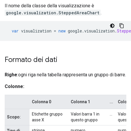
Il nome della classe della visualizzazione è
google.visualization.SteppedAreaChart
.
var
 visualization 
=
new
 google
.
visualization
.
Steppe
Formato dei dati
Righe
:ogni riga nella tabella rappresenta un gruppo di barre.
Colonne:
Colonna 0
Colonna 1
...
Colon
Etichette gruppo
Valori barra 1 in
...
Valori 
Scopo:
asse X
questo gruppo
questo
stringa
numero
...
numer
Tipo di