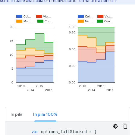
scritti in base alla scala 0-1 relativa sotto forma di frazioni di 1.
In pila
In pila 100%
var
 options_fullStacked 
=
{