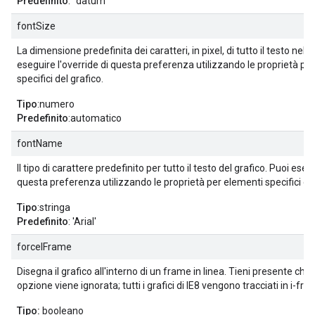
Predefinito
: "datum"
fontSize
La dimensione predefinita dei caratteri, in pixel, di tutto il testo nel g
eseguire l'override di questa preferenza utilizzando le proprietà pe
specifici del grafico.
Tipo
:numero
Predefinito
:automatico
fontName
Il tipo di carattere predefinito per tutto il testo del grafico. Puoi esegu
questa preferenza utilizzando le proprietà per elementi specifici del
Tipo
:stringa
Predefinito
: 'Arial'
forceIFrame
Disegna il grafico all'interno di un frame in linea. Tieni presente che
opzione viene ignorata; tutti i grafici di IE8 vengono tracciati in i-fra
Tipo:
booleano