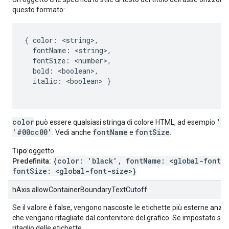
questo formato:
{ color: <string>,

  fontName: <string>,

  fontSize: <number>,

  bold: <boolean>,

  italic: <boolean> }

color
'r
può essere qualsiasi stringa di colore HTML, ad esempio
'#00cc00'
fontName
fontSize
. Vedi anche
e
.
Tipo
:oggetto
{color: 'black', fontName: <global-font-
Predefinita:
fontSize: <global-font-size>}
hAxis.allowContainerBoundaryTextCutoff
Se il valore è false, vengono nascoste le etichette più esterne anzi
che vengano ritagliate dal contenitore del grafico. Se impostato su t
ritaglio delle etichette.