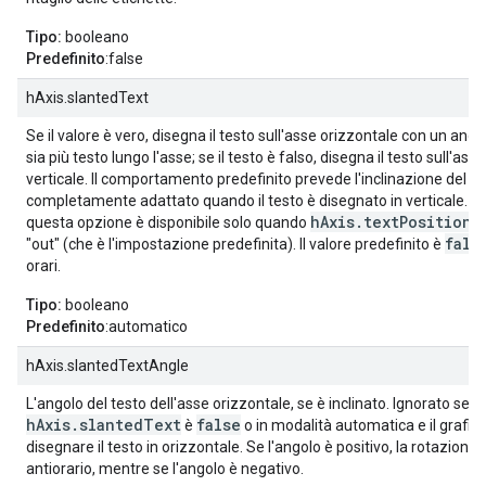
Tipo:
booleano
Predefinito
:false
hAxis.slantedText
Se il valore è vero, disegna il testo sull'asse orizzontale con un ango
sia più testo lungo l'asse; se il testo è falso, disegna il testo sull'ass
verticale. Il comportamento predefinito prevede l'inclinazione del t
completamente adattato quando il testo è disegnato in verticale. T
hAxis.textPosition
questa opzione è disponibile solo quando
è
fals
"out" (che è l'impostazione predefinita). Il valore predefinito è
orari.
Tipo:
booleano
Predefinito
:automatico
hAxis.slantedTextAngle
L'angolo del testo dell'asse orizzontale, se è inclinato. Ignorato se
hAxis.slantedText
false
è
o in modalità automatica e il grafico
disegnare il testo in orizzontale. Se l'angolo è positivo, la rotazione 
antiorario, mentre se l'angolo è negativo.