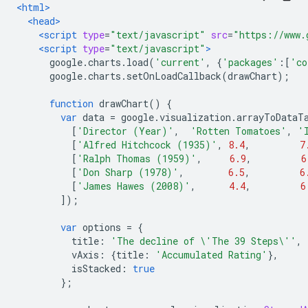
<html>
<head>
<script
type
=
"text/javascript"
src
=
"https://www.
<script
type
=
"text/javascript"
>
      google
.
charts
.
load
(
'current'
,
{
'packages'
:[
'co
      google
.
charts
.
setOnLoadCallback
(
drawChart
);
function
 drawChart
()
{
var
 data 
=
 google
.
visualization
.
arrayToDataT
[
'Director (Year)'
,
'Rotten Tomatoes'
,
'
[
'Alfred Hitchcock (1935)'
,
8.4
,
7
[
'Ralph Thomas (1959)'
,
6.9
,
6
[
'Don Sharp (1978)'
,
6.5
,
6
[
'James Hawes (2008)'
,
4.4
,
6
]);
var
 options 
=
{
          title
:
'The decline of \'The 39 Steps\''
,
          vAxis
:
{
title
:
'Accumulated Rating'
},
          isStacked
:
true
};