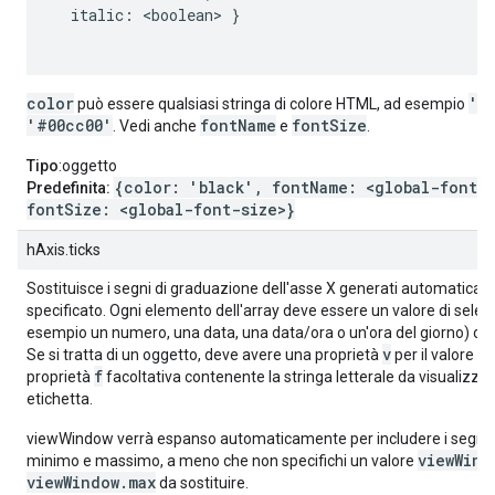
  italic: <boolean> }

color
'r
può essere qualsiasi stringa di colore HTML, ad esempio
'#00cc00'
fontName
fontSize
. Vedi anche
e
.
Tipo
:oggetto
{color: 'black', fontName: <global-font-
Predefinita:
fontSize: <global-font-size>}
hAxis.ticks
Sostituisce i segni di graduazione dell'asse X generati automaticam
specificato. Ogni elemento dell'array deve essere un valore di selez
esempio un numero, una data, una data/ora o un'ora del giorno) op
v
Se si tratta di un oggetto, deve avere una proprietà
per il valore d
f
proprietà
facoltativa contenente la stringa letterale da visualizz
etichetta.
viewWindow verrà espanso automaticamente per includere i segni 
viewWind
minimo e massimo, a meno che non specifichi un valore
viewWindow.max
da sostituire.