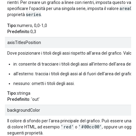
rientri. Per creare un grafico a linee con rientri, imposta questo valo
areaOp
specificare l'opacità per una singola serie, imposta il valore
series
proprietà
.
Tipo
:numero, 0,0-1,0
Predefinito
:0,3
axisTitlesPosition
Dove posizionare i titoli degli assi rispetto all'area del grafico. Valori
in: consente di tracciare i titoli degli assi all'interno dell'area del g
all'esterno: traccia i titoli degli assi al di fuori dell'area del grafico.
nessuno: ometti i titoli degli assi.
Tipo
:stringa
Predefinito
: 'out'
backgroundColor
Il colore di sfondo per l'area principale del grafico. Può essere una 
'red'
'#00cc00'
di colore HTML, ad esempio
o
, oppure un ogget
seguenti proprietà.