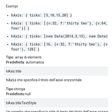
Esempi:
hAxis: { ticks: [5,10,15,20] }
hAxis: { ticks: [{v:32, f:'thirty two'}, {v:64, f
four'}] }
hAxis: { ticks: [new Date(2014,3,15), new Date(20
hAxis: { ticks: [16, {v:32, f:'thirty two'}, {v:6
four'}, 128] }
Tipo:
array di elementi
Predefinita:
automatica
hAxis.title
hAxis
che specifica il titolo dell'asse orizzontale.
Tipo
:stringa
Predefinito
:null
hAxis.titleTextStyle
Un oggetto che specifica lo stile di testo del titolo dell'asse orizzont