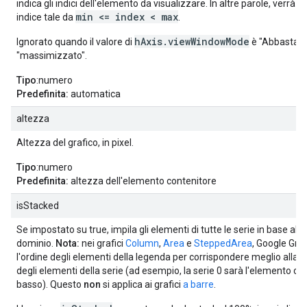
indica gli indici dell'elemento da visualizzare. In altre parole, verrà v
min <= index < max
indice tale da
.
hAxis.viewWindowMode
Ignorato quando il valore di
è "Abbastanz
"massimizzato".
Tipo
:numero
Predefinita:
automatica
altezza
Altezza del grafico, in pixel.
Tipo
:numero
Predefinita:
altezza dell'elemento contenitore
isStacked
Se impostato su true, impila gli elementi di tutte le serie in base al v
dominio.
Nota:
nei grafici
Column
,
Area
e
SteppedArea
, Google Gra
l'ordine degli elementi della legenda per corrispondere meglio alla
degli elementi della serie (ad esempio, la serie 0 sarà l'elemento del
basso). Questo
non
si applica ai grafici
a barre
.