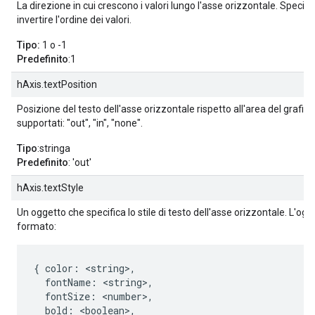
La direzione in cui crescono i valori lungo l'asse orizzontale. Specifi
invertire l'ordine dei valori.
Tipo:
1 o -1
Predefinito
:1
hAxis.textPosition
Posizione del testo dell'asse orizzontale rispetto all'area del grafico.
supportati: "out", "in", "none".
Tipo
:stringa
Predefinito
: 'out'
hAxis.textStyle
Un oggetto che specifica lo stile di testo dell'asse orizzontale. L'og
formato:
{ color: <string>,

  fontName: <string>,

  fontSize: <number>,

  bold: <boolean>,
