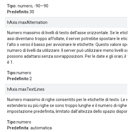
Tipo:
numero, -90—90
Predefinito
:30
hAxis.maxAlternation
Numero massimo di livelli di testo dell'asse orizzontale. Se le etichet
assi diventano troppo affollate, il server potrebbe spostare le etiche
l'alto o verso il basso per avvicinare le etichette. Questo valore speci
numero di livelli da utilizzare. Il server può utilizzare meno livelli se 
possono adattarsi senza sovrapposizioni. Per le date e gli orari, il va
è 1.
Tipo
:numero
Predefinito
:2
hAxis.maxTextLines
Numero massimo di righe consentito per le etichette di testo. Le et
estendersi su più righe se sono troppo lunghe e il numero di righe è,
impostazione predefinita, limitato dall'altezza dello spazio disponibi
Tipo
:numero
Predefinita:
automatica