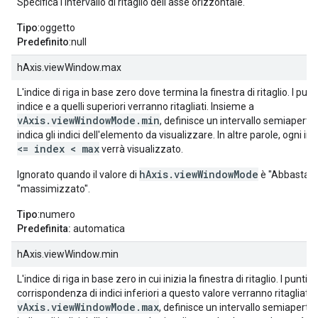
Specifica l'intervallo di ritaglio dell'asse orizzontale.
Tipo
:oggetto
Predefinito
:null
hAxis.viewWindow.max
L'indice di riga in base zero dove termina la finestra di ritaglio. I pun
indice e a quelli superiori verranno ritagliati. Insieme a
vAxis.viewWindowMode.min
, definisce un intervallo semiaperto
indica gli indici dell'elemento da visualizzare. In altre parole, ogni in
<= index < max
verrà visualizzato.
hAxis.viewWindowMode
Ignorato quando il valore di
è "Abbastanz
"massimizzato".
Tipo
:numero
Predefinita:
automatica
hAxis.viewWindow.min
L'indice di riga in base zero in cui inizia la finestra di ritaglio. I punti da
corrispondenza di indici inferiori a questo valore verranno ritagliati.
vAxis.viewWindowMode.max
, definisce un intervallo semiaperto