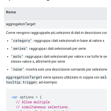
Nome
aggregationTarget
Come vengono raggruppate più selezioni di dati in descrizioni com
'category'
: raggruppa i dati selezionati in base al valore x.
'series'
: raggruppa i dati selezionati per serie.
'auto'
: raggruppa i dati selezionati per valore x se tutte le sele
stesso valore x, altrimenti per serie.
'none'
: mostra solo una descrizione comando per selezione.
aggregationTarget
sele
viene spesso utilizzato in coppia con
tooltip.trigger
, ad esempio:
var
 options 
=
{
// Allow multiple
// simultaneous selections.