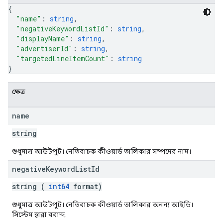
{
"name"
: 
string
,
iveKeywords
"negativeKeywordListId"
: 
string
,
"displayName"
: 
string
,
etingOptions
"advertiserId"
: 
string
,
"targetedLineItemCount"
: 
string
}
ক্ষেত্র
name
string
শুধুমাত্র আউটপুট। নেতিবাচক কীওয়ার্ড তালিকার সম্পদের নাম।
negative
Keyword
List
Id
string (
int64
format)
rySources
শুধুমাত্র আউটপুট। নেতিবাচক কীওয়ার্ড তালিকার অনন্য আইডি।
সিস্টেম দ্বারা বরাদ্দ.