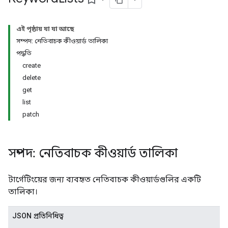
Types.youtubeAssetAssociations
এই পৃষ্ঠায় যা যা আছে
সম্পদ: নেতিবাচক কীওয়ার্ড তালিকা
পদ্ধতি
create
delete
get
list
ignedTargetingOptions
patch
াইপস.ইউটিউবঅ্যাসেটঅ্যাসোসিয়েশনস
সম্পদ: নেতিবাচক কীওয়ার্ড তালিকা
ons
টার্গেটিংয়ের জন্য ব্যবহৃত নেতিবাচক কীওয়ার্ডগুলির একটি
তালিকা।
JSON প্রতিনিধিত্ব