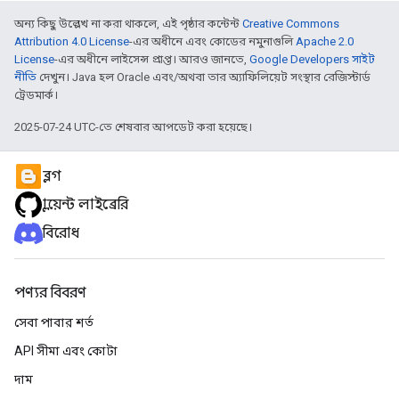
অন্য কিছু উল্লেখ না করা থাকলে, এই পৃষ্ঠার কন্টেন্ট
Creative Commons
Attribution 4.0 License
-এর অধীনে এবং কোডের নমুনাগুলি
Apache 2.0
License
-এর অধীনে লাইসেন্স প্রাপ্ত। আরও জানতে,
Google Developers সাইট
নীতি
দেখুন। Java হল Oracle এবং/অথবা তার অ্যাফিলিয়েট সংস্থার রেজিস্টার্ড
ট্রেডমার্ক।
2025-07-24 UTC-তে শেষবার আপডেট করা হয়েছে।
ব্লগ
ক্লায়েন্ট লাইব্রেরি
বিরোধ
পণ্যর বিবরণ
সেবা পাবার শর্ত
API সীমা এবং কোটা
দাম