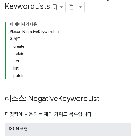
s.youtubeAssetAssociations
Keyword
Lists
bookmark_border
이 페이지의 내용
리소스: NegativeKeywordList
메서드
create
delete
get
list
etingOptions
patch
s.youtubeAssetAssociations
리소스: Negative
Keyword
List
타겟팅에 사용되는 제외 키워드 목록입니다.
JSON 표현