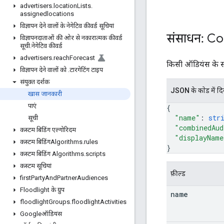
advertisers
.
location
Lists
.
assignedlocations
विज्ञापन देने वालों के नेगेटिव कीवर्ड सूचियां
संसाधन: C
विज्ञापनदाताओं की ओर से नकारात्मक कीवर्ड
सूची
.
नेगेटिव कीवर्ड
advertisers
.
reach
Forecast
किसी ऑडियंस के संस
विज्ञापन देने वालों को
.
टारगेटिंग टाइप
संयुक्त दर्शक
JSON के काेड में द
खास जानकारी
पाएं
{
"name"
: 
str
सूची
"combinedAud
कस्टम बिडिंग एल्गोरिदम
"displayName
कस्टम बिडिंगAlgorithms
.
rules
}
कस्टम बिडिंग Algorithms
.
scripts
कस्टम सूचियां
फ़ील्ड
first
Party
And
Partner
Audiences
Floodlight के ग्रुप
name
floodlight
Groups
.
floodlight
Activities
Googleऑडियंस