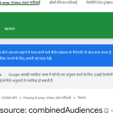
 & amp; Video 360 एपीआई
बोली मैनेजर एपीआई
रिपोर्टिंग डेटा ट्रांसफ़
सहायता
I अब मांग बढ़ाने में मदद करने वाले कैंपेन संसाधन के मैनेजमेंट के साथ काम करता है. मां
रीका जानने के लिए, हमारी
नई गाइड
देखें.
Google आपकी पसंदीदा भाषा में कॉन्टेंट का अनुवाद करने के लिए, एआई टेक्नोल
से मिले अनुवादों में गलतियां हो सकती हैं.
DV360 API
Display & amp; Video 360 एपीआई
रेफ़रंस
source: combined
Audiences
bookmark_border