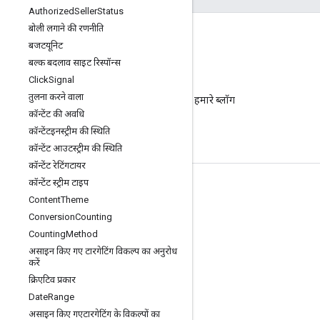
Authorized
Seller
Status
बोली लगाने की रणनीति
बजटयूनिट
बल्क बदलाव साइट रिस्पॉन्स
Click
Signal
ब्लॉग
तुलना करने वाला
ज़रूरी सूचनाओं के लिए हमारे ब्लॉग
कॉन्टेंट की अवधि
पर जाएं.
कॉन्टेंटइनस्ट्रीम की स्थिति
कॉन्टेंट आउटस्ट्रीम की स्थिति
कॉन्टेंट रेटिंगटायर
कॉन्टेंट स्ट्रीम टाइप
प्रॉडक्ट की जानकारी
Content
Theme
सेवा की शर्तों
Conversion
Counting
Counting
Method
एपीआई की सीमाएं और कोटा
असाइन किए गए टारगेटिंग विकल्प का अनुरोध
कीमत तय करना
करें
क्रिएटिव प्रकार
Date
Range
असाइन किए गएटारगेटिंग के विकल्पों का