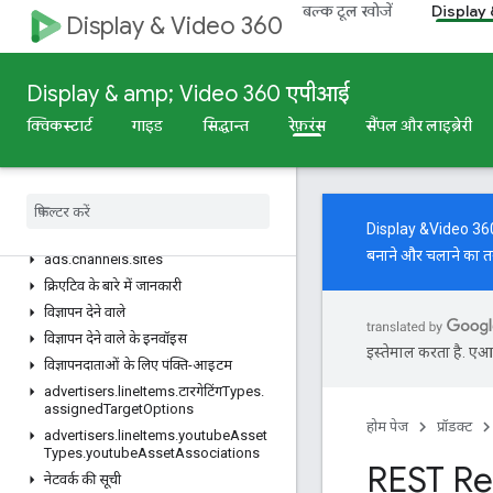
बल्क टूल खोजें
Display
advertisers.adAssets
Display & Video 360
विज्ञापन देने वालों.adGroupAds
विज्ञापन देने वाले.adGroups
Display & amp; Video 360 एपीआई
Advertiser.adGroups.targetTypes.assignedटारगेटिंग
विकल्प
क्विकस्टार्ट
गाइड
सिद्धान्त
रेफ़रंस
सैंपल और लाइब्रेरी
advertisers
.
ad
Groups
.
youtube
Asset
Types
.
youtube
Asset
Associations
विज्ञापन देने वाले
विज्ञापनदाता
Display &Video 360 AP
विज्ञापन देने वाले
बनाने और चलाने का त
ads
.
channels
.
sites
क्रिएटिव के बारे में जानकारी
विज्ञापन देने वाले
विज्ञापन देने वाले के इनवॉइस
इस्तेमाल करता है. एआई 
विज्ञापनदाताओं के लिए पंक्ति-आइटम
advertisers
.
line
Items
.
टारगेटिंगTypes
.
assigned
Target
Options
होम पेज
प्रॉडक्ट
advertisers
.
line
Items
.
youtube
Asset
Types
.
youtube
Asset
Associations
REST Re
नेटवर्क की सूची