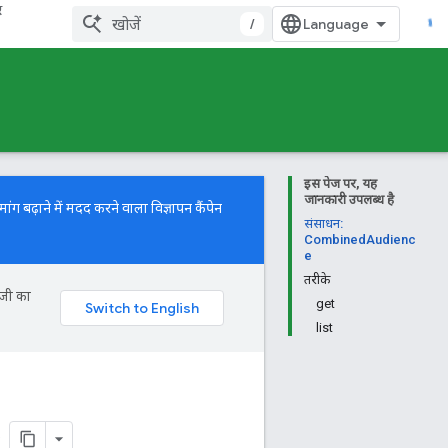
र
/
इस पेज पर, यह
जानकारी उपलब्ध है
ग बढ़ाने में मदद करने वाला विज्ञापन कैंपेन
संसाधन:
CombinedAudienc
e
तरीके
ॉजी का
get
list