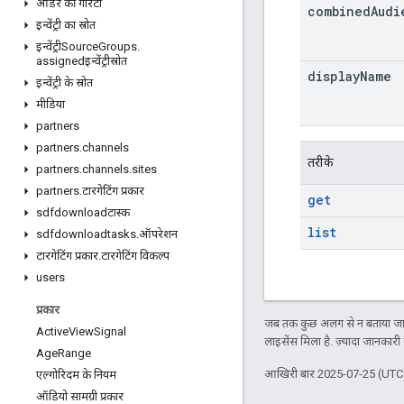
ऑर्डर की गारंटी
combined
Audi
इन्वेंट्री का स्रोत
इन्वेंट्रीSource
Groups
.
assignedइन्वेंट्रीस्रोत
display
Name
इन्वेंट्री के स्रोत
मीडिया
partners
partners
.
channels
तरीके
partners
.
channels
.
sites
partners
.
टारगेटिंग प्रकार
get
sdfdownloadटास्क
list
sdfdownloadtasks
.
ऑपरेशन
टारगेटिंग प्रकार
.
टारगेटिंग विकल्प
users
प्रकार
जब तक कुछ अलग से न बताया जाए
Active
View
Signal
लाइसेंस मिला है. ज़्यादा जानकारी
Age
Range
आखिरी बार 2025-07-25 (UTC)
एल्गोरिदम के नियम
ऑडियो सामग्री प्रकार