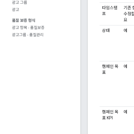
광고 그룹
타임스탬
기존 
광고
프
수정할
요
품질 보증 형식
광고 항목 - 품질보증
상태
예
광고그룹 - 품질관리
캠페인 목
예
표
캠페인 목
예
표 KPI