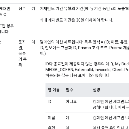
 게재빈
정수
예
게재빈도 기간 유형의 기간(예: 'y 기간 동안 x회 노출'
용 설
최대 게재빈도 기간은 30일 이하여야 합니다.
E'인 경우
니다.
요
문자
예
캠페인의 예산 세트입니다. 목록 형식 = (ID; 이름; 유형
열,
ID; 인보이스 그룹화 ID; Prisma 고객 코드; Prisma 제
목록
체;).
의 목
ID와 종료일이 제공되지 않는 경우의 예: '(; My Budget; 
록
MEDIA_OCEAN; ExternalId; InvoiceId; Client; P
허용되는 값은 다음 표에 나와 있습니다.
열 이름
필수
설명
ID
아니요
캠페인 예산 세그먼트의
공해야 합니다. 비워 
이름
예
캠페인 예산 세그먼트
유형
예
예산 금액 유형입니다.