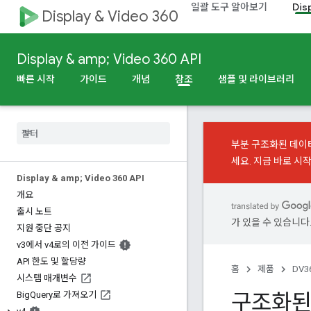
일괄 도구 알아보기
Dis
Display & Video 360
Display & amp; Video 360 API
빠른 시작
가이드
개념
참조
샘플 및 라이브러리
부분 구조화된 데이
세요.
지금 바로 시
Display & amp; Video 360 API
개요
출시 노트
가 있을 수 있습니다
지원 중단 공지
v3에서 v4로의 이전 가이드
API 한도 및 할당량
홈
제품
DV36
시스템 매개변수
구조화된 
Big
Query로 가져오기