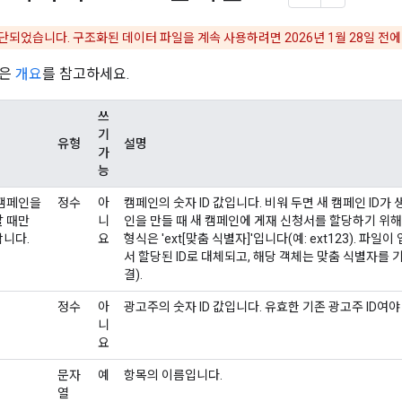
중단되었습니다. 구조화된 데이터 파일을 계속 사용하려면 2026년 1월 28일 전
명은
개요
를 참고하세요.
쓰
기
유형
설명
가
능
캠페인을
정수
아
캠페인의 숫자 ID 값입니다. 비워 두면 새 캠페인 ID가
 때만
니
인을 만들 때 새 캠페인에 게재 신청서를 할당하기 위해
니다.
요
형식은 'ext[맞춤 식별자]'입니다(예: ext123). 
서 할당된 ID로 대체되고, 해당 객체는 맞춤 식별자를 
결).
정수
아
광고주의 숫자 ID 값입니다. 유효한 기존 광고주 ID여야
니
요
문자
예
항목의 이름입니다.
열