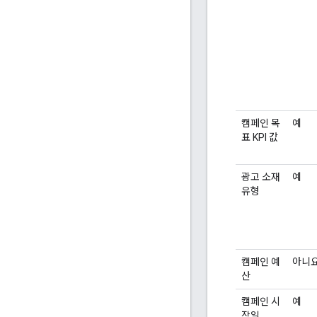
캠페인 목
예
표 KPI 값
광고 소재
예
유형
캠페인 예
아니
산
캠페인 시
예
작일