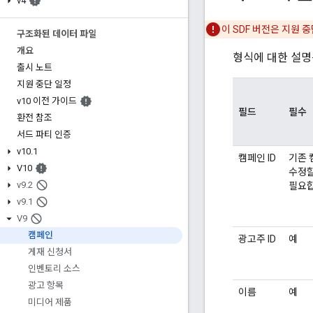
v4
이 SDF 버전은 지원 
구조화된 데이터 파일
개요
형식에 대한 설
출시 노트
지원 중단 일정
v10 이전 가이드
필드
필수
환전 참조
서드 파티 인증
v10
.
1
캠페인 ID
기존 
V10
수정할
v9
.
2
필요합
v9
.
1
V9
캠페인
광고주 ID
예
게재 신청서
인벤토리 소스
광고 항목
이름
예
미디어 제품