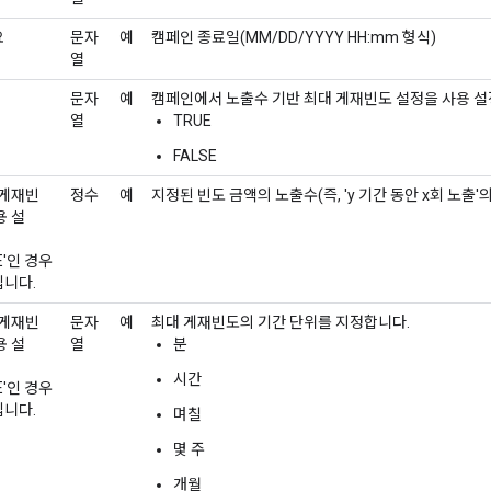
요
문자
예
캠페인 종료일(MM/DD/YYYY HH:mm 형식)
열
문자
예
캠페인에서 노출수 기반 최대 게재빈도 설정을 사용 설
열
TRUE
FALSE
 게재빈
정수
예
지정된 빈도 금액의 노출수(즉, 'y 기간 동안 x회 노출'
용 설
E'인 경우
니다.
 게재빈
문자
예
최대 게재빈도의 기간 단위를 지정합니다.
용 설
열
분
시간
E'인 경우
니다.
며칠
몇 주
개월