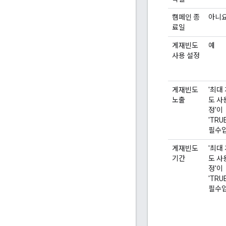
캠페인 종
아니
료일
게재빈도
예
사용 설정
게재빈도
'최대
노출
도 사
정'이
'TRU
필수입
게재빈도
'최대
기간
도 사
정'이
'TRU
필수입