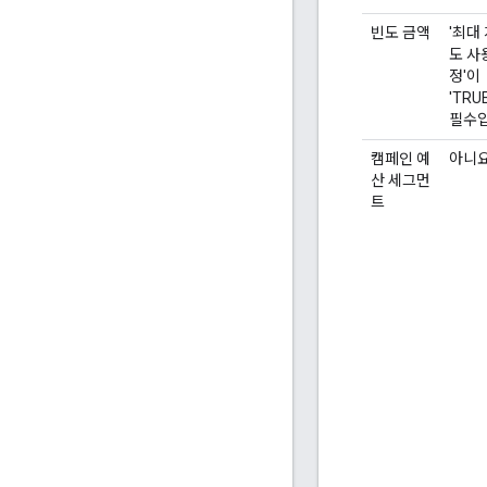
빈도 금액
'최대
도 사
정'이
'TRU
필수입
캠페인 예
아니
산 세그먼
트