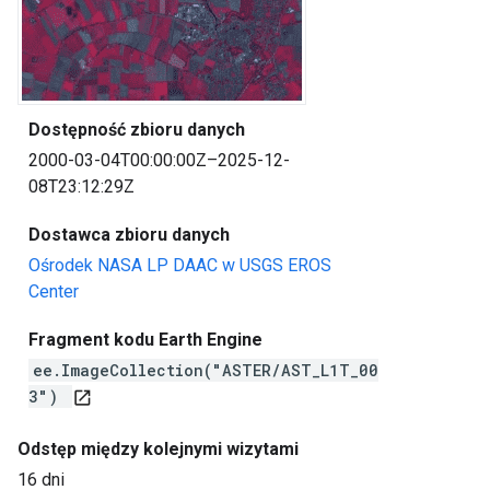
Dostępność zbioru danych
2000-03-04T00:00:00Z–2025-12-
08T23:12:29Z
Dostawca zbioru danych
Ośrodek NASA LP DAAC w USGS EROS
Center
Fragment kodu Earth Engine
ee.ImageCollection("ASTER/AST_L1T_00
3")
open_in_new
Odstęp między kolejnymi wizytami
16 dni