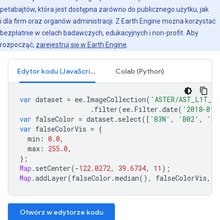
petabajtów, która jest dostępna zarówno do publicznego użytku, jak
i dla firm oraz organów administracji. Z Earth Engine można korzystać
bezpłatnie w celach badawczych, edukacyjnych i non-profit. Aby
rozpocząć,
zarejestruj się w Earth Engine
.
Edytor kodu (JavaScript)
Colab (Python)
var
dataset
=
ee
.
ImageCollection
(
'ASTER/AST_L1T_00
.
filter
(
ee
.
Filter
.
date
(
'2018-01-
var
falseColor
=
dataset
.
select
([
'B3N'
,
'B02'
,
'B0
var
falseColorVis
=
{
min
:
0.0
,
max
:
255.0
,
};
Map
.
setCenter
(
-
122.0272
,
39.6734
,
11
);
Map
.
addLayer
(
falseColor
.
median
(),
falseColorVis
,
'
Otwórz w edytorze kodu