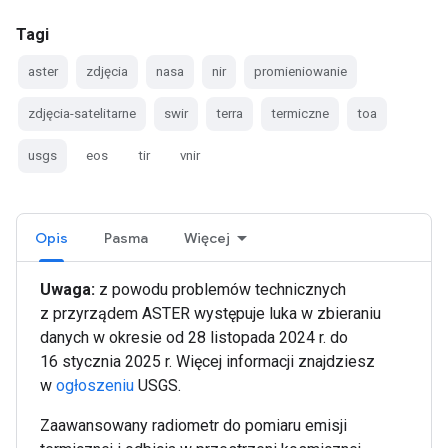
Tagi
aster
zdjęcia
nasa
nir
promieniowanie
zdjęcia-satelitarne
swir
terra
termiczne
toa
usgs
eos
tir
vnir
Opis
Pasma
Więcej
Uwaga:
z powodu problemów technicznych
z przyrządem ASTER występuje luka w zbieraniu
danych w okresie od 28 listopada 2024 r. do
16 stycznia 2025 r. Więcej informacji znajdziesz
w
ogłoszeniu
USGS.
Zaawansowany radiometr do pomiaru emisji