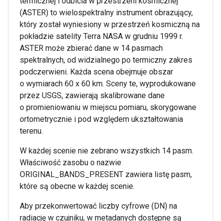
termicznej i odbicia w przestrzeni kosmicznej
(ASTER) to wielospektralny instrument obrazujący,
który został wyniesiony w przestrzeń kosmiczną na
pokładzie satelity Terra NASA w grudniu 1999 r.
ASTER może zbierać dane w 14 pasmach
spektralnych, od widzialnego po termiczny zakres
podczerwieni. Każda scena obejmuje obszar
o wymiarach 60 x 60 km. Sceny te, wyprodukowane
przez USGS, zawierają skalibrowane dane
o promieniowaniu w miejscu pomiaru, skorygowane
ortometrycznie i pod względem ukształtowania
terenu.
W każdej scenie nie zebrano wszystkich 14 pasm.
Właściwość zasobu o nazwie
ORIGINAL_BANDS_PRESENT zawiera listę pasm,
które są obecne w każdej scenie.
Aby przekonwertować liczby cyfrowe (DN) na
radiację w czujniku, w metadanych dostępne są