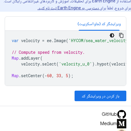
استفاده از Earth Engine برای تحقیقات، آموزش و کاربردهای غیرانتفاعی رایگان است.
برای شروع، لطفاً
برای دسترسی به Earth Engine ثبت نام کنید.
ویرایشگر کد (جاوااسکریپت)
var
velocity
=
ee
.
Image
(
'HYCOM/sea_water_velocity/
// Compute speed from velocity.
Map
.
addLayer
(
velocity
.
select
(
'velocity_u_0'
).
hypot
(
velocity
Map
.
setCenter
(
-
60
,
33
,
5
);
باز کردن در ویرایشگر کد
GitHub
Medium