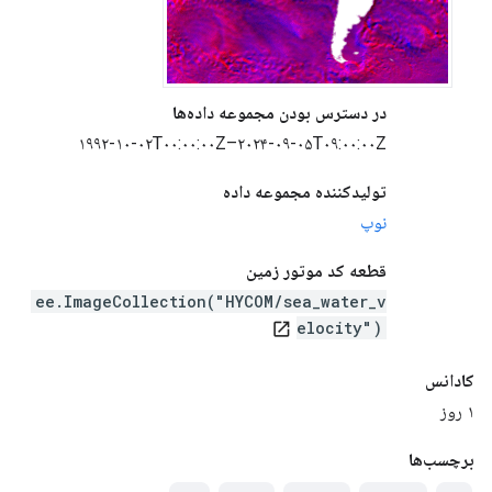
در دسترس بودن مجموعه داده‌ها
‎۱۹۹۲-۱۰-۰۲T۰۰:۰۰:۰۰Z–۲۰۲۴-۰۹-۰۵T۰۹:۰۰:۰۰Z‎
تولیدکننده مجموعه داده
نوپ
قطعه کد موتور زمین
ee.ImageCollection("HYCOM/sea_water_v
elocity")
open_in_new
کادانس
۱ روز
برچسب‌ها