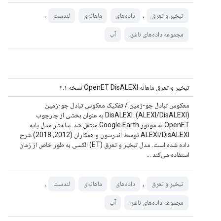
،
،
تبخیر و تعرق
داده‌های
ماهانه‌ی
لندست
مجموعه داده‌های ناشر،
آب
تبخیر و تعرق ماهانه OpenET DisALEXI نسخه ۲.۱
معکوس تبادل جو-زمین / تفکیک معکوس تبادل جو-زمین
(ALEXI/DisALEXI). DisALEXI به عنوان بخشی از چارچوب
OpenET به موتور Google Earth منتقل شد. ساختار مدل پایه
ALEXI/DisALEXI توسط اندرسون و همکاران (2012، 2018) شرح
داده شده است. مدل تبخیر و تعرق (ET) الکسی به طور خاص از زمان
استفاده می‌کند ...
،
،
تبخیر و تعرق
داده‌های
ماهانه‌ی
لندست
مجموعه داده‌های ناشر،
آب