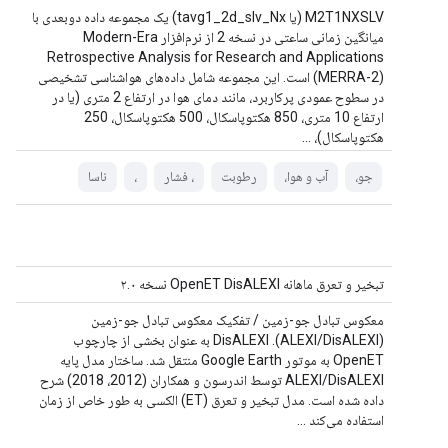
M2T1NXSLV (یا tavg1_2d_slv_Nx) یک مجموعه داده دوبعدی با
میانگین زمانی ساعتی در نسخه 2 از نرم‌افزار Modern-Era
Retrospective Analysis for Research and Applications
(MERRA-2) است. این مجموعه شامل داده‌های هواشناسی تشخیصی
در سطوح عمودی پرکاربرد، مانند دمای هوا در ارتفاع 2 متری (یا در
ارتفاع 10 متری، 850 هکتوپاسکال، 500 هکتوپاسکال، 250
هکتوپاسکال)، ...
جو،
آب و هوا،
رطوبت
، فشار
،
ناسا
تبخیر و تعرق ماهانه OpenET DisALEXI نسخه ۲.۰
معکوس تبادل جو-زمین / تفکیک معکوس تبادل جو-زمین
(ALEXI/DisALEXI). DisALEXI به عنوان بخشی از چارچوب
OpenET به موتور Google Earth منتقل شد. ساختار مدل پایه
ALEXI/DisALEXI توسط اندرسون و همکاران (2012، 2018) شرح
داده شده است. مدل تبخیر و تعرق (ET) الکسی به طور خاص از زمان
استفاده می‌کند ...