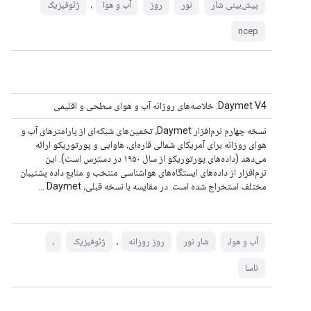
،
پیش‌بینی شار
نور
روز
آب و هوا
ژئوفیزیک
ncep
Daymet V4: خلاصه‌های روزانه آب و هوای سطحی و اقلیمی
نسخه چهارم نرم‌افزار Daymet، تخمین‌های شبکه‌ای از پارامترهای آب و
هوای روزانه برای آمریکای شمالی قاره‌ای، هاوایی و پورتوریکو ارائه
می‌دهد (داده‌های پورتوریکو از سال ۱۹۵۰ در دسترس است). این
نرم‌افزار از داده‌های ایستگاه‌های هواشناسی منتخب و منابع داده پشتیبان
مختلف استخراج شده است. در مقایسه با نسخه قبلی، Daymet ...
،
آب و هوا،
شار نور
روز روزانه
ژئوفیزیک
،
ناسا