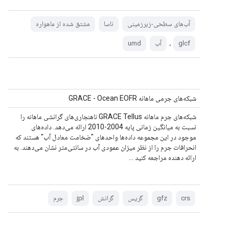
آب‌های سطحی-زیرزمینی
ناسا
مشتق شده از ماهواره
،
glcf
آب
umd
شبکه‌های جرمی ماهانه GRACE - Ocean EOFR
شبکه‌های جرم ماهانه GRACE Tellus ناهنجاری‌های گرانشی ماهانه را
نسبت به میانگین زمانی پایه 2004-2010 ارائه می‌دهد. داده‌های
موجود در این مجموعه داده‌ها واحدهای "ضخامت معادل آب" هستند که
انحرافات جرم را از نظر میزان عمودی آب در سانتی‌متر نشان می‌دهند. به
ارائه دهنده مراجعه کنید ...
crs
gfz
گریس
گرانش
jpl
جرم