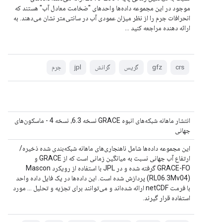
موجود در این مجموعه داده‌ها واحدهای "ضخامت معادل آب" هستند که
انحرافات جرم را از نظر میزان عمودی آب در سانتی‌متر نشان می‌دهند. به
ارائه دهنده مراجعه کنید ...
crs
gfz
گریس
گرانش
jpl
جرم
انتشار ماهانه شبکه‌های انبوه GRACE نسخه 6.3، نسخه 4 - ماسکون‌های
جهانی
این مجموعه داده‌ها شامل ناهنجاری‌های ماهانه شبکه‌بندی شده ذخیره/
ارتفاع آب جهانی نسبت به میانگین زمانی است که از GRACE و
GRACE-FO گرفته شده و در JPL با استفاده از رویکرد Mascon
(RL06.3Mv04) پردازش شده است. این داده‌ها در یک فایل داده واحد
با فرمت netCDF ارائه شده‌اند و می‌توانند برای تجزیه و تحلیل ... مورد
استفاده قرار گیرند.