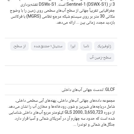
3 از Sentinel-1 (DSWX-S1) است. DSWx-S1 نقشه‌برداری
جغرافیایی تقریباً جهانی از سطح آب‌های سطحی روی زمین را با وضوح
مکانی 30 متر بر روی سیستم شبکه مرجع نظامی (MGRS) با فرکانس
بازدید مجدد زمانی بین ... ارائه می‌دهد.
ژئوفیزیک
ناسا
اپرا
سنتینل۱-مشتق‌شده
از سطح،
سطح-زمین-آب
GLCF: لندست جهانی آب‌های داخلی
مجموعه داده‌های جهانی آب‌های داخلی، پهنه‌های آبی سطحی داخلی،
شامل دریاچه‌های شیرین و شور، رودخانه‌ها و مخازن آب را نشان می‌دهد.
از دوره GLS 2000، 3,650,723 کیلومتر مربع آب‌های داخلی شناسایی
شده است که حدود سه چهارم آن در آمریکای شمالی و آسیا قرار دارد.
جنگل‌های شمالی و توندرا ...