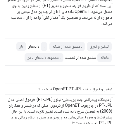
آبی است که از طریق فرآیند تبخیر و تعرق (ET) از سطح زمین به جو
منتقل می‌شود. OpenET داده‌های ET را از چندین مدل مبتنی بر
ماهواره ارائه می‌دهد و همچنین یک "مقدار کلی" واحد را از ... محاسبه
می‌کند.
داده‌های
تبخیر و تعرق
، مشتق شده از شبکه
،
باز
مشتق شده از لندست
ماهانه
، مجموعه داده‌های ناشر
تبخیر و تعرق ماهانه OpenET PT-JPL نسخه ۲.۰
آزمایشگاه پیشرانش جت پریستلی-تیلور (PT-JPL). فرمول اصلی مدل
PT-JPL در چارچوب OpenET از فرمول اصلی که در فیشر و همکاران
(2008) به تفصیل شرح داده شده است، تغییر نکرده است. با این حال،
پیشرفت‌ها و به‌روزرسانی‌هایی در ورودی‌های مدل و ادغام زمانی برای
PT-JPL انجام شده است تا ...