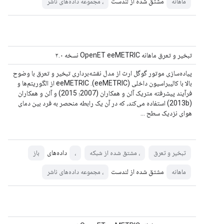
مشتق شده از لندست
ماهانه
، مجموعه داده‌های ناشر
تبخیر و تعرق ماهانه OpenET eeMETRIC نسخه ۲.۰
پیاده‌سازی موتور گوگل ارث از مدل نقشه‌برداری تبخیر و تعرق با وضوح
بالا با کالیبراسیون داخلی (eeMETRIC). eeMETRIC از الگوریتم‌ها و
فرآیند پیشرفته متریک آلن و همکاران (2007؛ 2015) و آلن و همکاران
(2013b) استفاده می‌کند، که در آن یک رابطه منحصر به فرد بین دمای
هوای نزدیک سطح ...
داده‌های
تبخیر و تعرق
، مشتق شده از شبکه
،
باز
مشتق شده از لندست
ماهانه
، مجموعه داده‌های ناشر