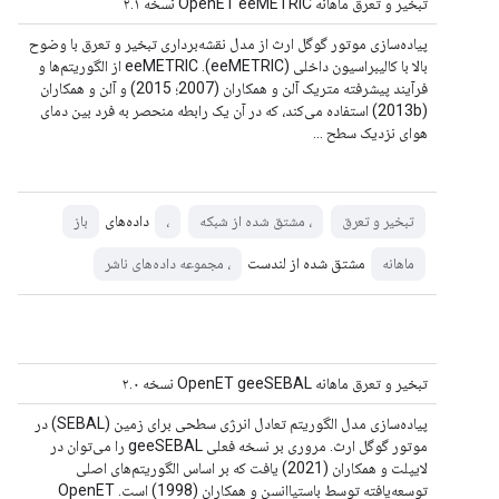
تبخیر و تعرق ماهانه OpenET eeMETRIC نسخه ۲.۱
پیاده‌سازی موتور گوگل ارث از مدل نقشه‌برداری تبخیر و تعرق با وضوح
بالا با کالیبراسیون داخلی (eeMETRIC). eeMETRIC از الگوریتم‌ها و
فرآیند پیشرفته متریک آلن و همکاران (2007؛ 2015) و آلن و همکاران
(2013b) استفاده می‌کند، که در آن یک رابطه منحصر به فرد بین دمای
هوای نزدیک سطح ...
داده‌های
تبخیر و تعرق
، مشتق شده از شبکه
،
باز
مشتق شده از لندست
ماهانه
، مجموعه داده‌های ناشر
تبخیر و تعرق ماهانه OpenET geeSEBAL نسخه ۲.۰
پیاده‌سازی مدل الگوریتم تعادل انرژی سطحی برای زمین (SEBAL) در
موتور گوگل ارث. مروری بر نسخه فعلی geeSEBAL را می‌توان در
لایپلت و همکاران (2021) یافت که بر اساس الگوریتم‌های اصلی
توسعه‌یافته توسط باستیاانسن و همکاران (1998) است. OpenET