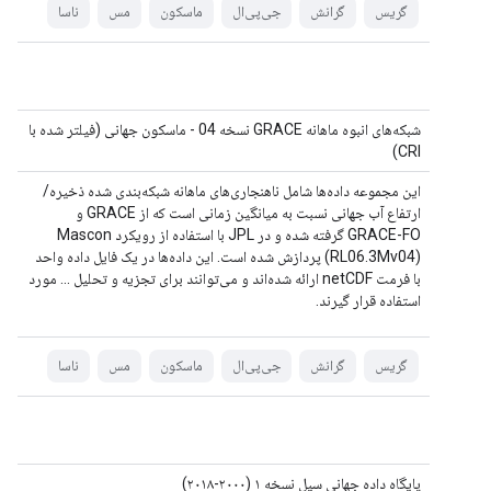
گریس
گرانش
جی‌پی‌ال
ماسکون
مس
ناسا
شبکه‌های انبوه ماهانه GRACE نسخه 04 - ماسکون جهانی (فیلتر شده با
CRI)
این مجموعه داده‌ها شامل ناهنجاری‌های ماهانه شبکه‌بندی شده ذخیره/
ارتفاع آب جهانی نسبت به میانگین زمانی است که از GRACE و
GRACE-FO گرفته شده و در JPL با استفاده از رویکرد Mascon
(RL06.3Mv04) پردازش شده است. این داده‌ها در یک فایل داده واحد
با فرمت netCDF ارائه شده‌اند و می‌توانند برای تجزیه و تحلیل ... مورد
استفاده قرار گیرند.
گریس
گرانش
جی‌پی‌ال
ماسکون
مس
ناسا
پایگاه داده جهانی سیل نسخه ۱ (۲۰۰۰-۲۰۱۸)