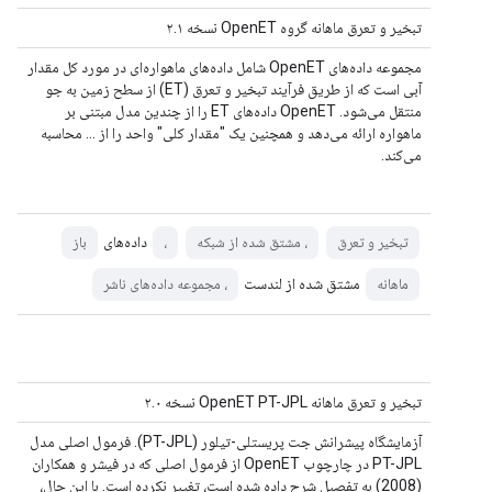
تبخیر و تعرق ماهانه گروه OpenET نسخه ۲.۱
مجموعه داده‌های OpenET شامل داده‌های ماهواره‌ای در مورد کل مقدار
آبی است که از طریق فرآیند تبخیر و تعرق (ET) از سطح زمین به جو
منتقل می‌شود. OpenET داده‌های ET را از چندین مدل مبتنی بر
ماهواره ارائه می‌دهد و همچنین یک "مقدار کلی" واحد را از ... محاسبه
می‌کند.
داده‌های
تبخیر و تعرق
، مشتق شده از شبکه
،
باز
مشتق شده از لندست
ماهانه
، مجموعه داده‌های ناشر
تبخیر و تعرق ماهانه OpenET PT-JPL نسخه ۲.۰
آزمایشگاه پیشرانش جت پریستلی-تیلور (PT-JPL). فرمول اصلی مدل
PT-JPL در چارچوب OpenET از فرمول اصلی که در فیشر و همکاران
(2008) به تفصیل شرح داده شده است، تغییر نکرده است. با این حال،