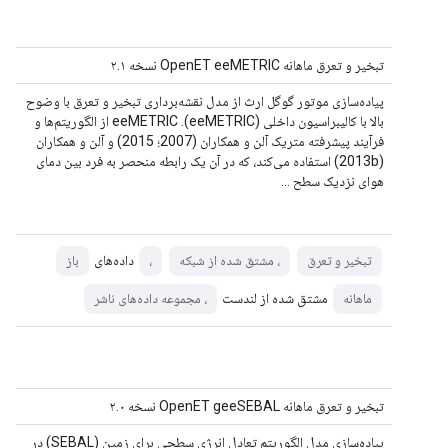
تبخیر و تعرق ماهانه OpenET eeMETRIC نسخه ۲.۱
پیاده‌سازی موتور گوگل ارث از مدل نقشه‌برداری تبخیر و تعرق با وضوح
بالا با کالیبراسیون داخلی (eeMETRIC). eeMETRIC از الگوریتم‌ها و
فرآیند پیشرفته متریک آلن و همکاران (2007؛ 2015) و آلن و همکاران
(2013b) استفاده می‌کند، که در آن یک رابطه منحصر به فرد بین دمای
هوای نزدیک سطح ...
داده‌های
تبخیر و تعرق
، مشتق شده از شبکه
،
باز
مشتق شده از لندست
ماهانه
، مجموعه داده‌های ناشر
تبخیر و تعرق ماهانه OpenET geeSEBAL نسخه ۲.۰
پیاده‌سازی مدل الگوریتم تعادل انرژی سطحی برای زمین (SEBAL) در