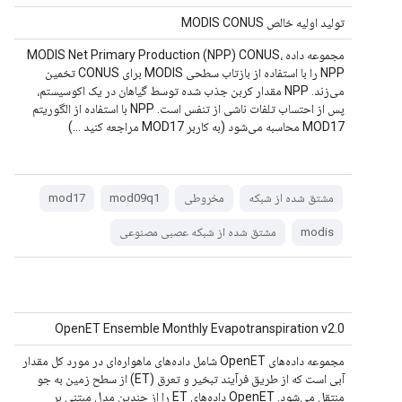
تولید اولیه خالص MODIS CONUS
مجموعه داده MODIS Net Primary Production (NPP) CONUS،
NPP را با استفاده از بازتاب سطحی MODIS برای CONUS تخمین
می‌زند. NPP مقدار کربن جذب شده توسط گیاهان در یک اکوسیستم،
پس از احتساب تلفات ناشی از تنفس است. NPP با استفاده از الگوریتم
MOD17 محاسبه می‌شود (به کاربر MOD17 مراجعه کنید ...)
مشتق شده از شبکه
مخروطی
mod09q1
mod17
modis
مشتق شده از شبکه عصبی مصنوعی
OpenET Ensemble Monthly Evapotranspiration v2.0
مجموعه داده‌های OpenET شامل داده‌های ماهواره‌ای در مورد کل مقدار
آبی است که از طریق فرآیند تبخیر و تعرق (ET) از سطح زمین به جو
منتقل می‌شود. OpenET داده‌های ET را از چندین مدل مبتنی بر