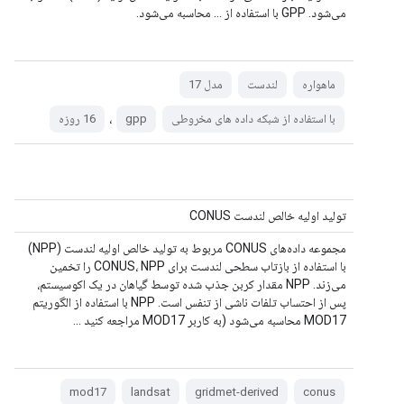
می‌شود. GPP با استفاده از ... محاسبه می‌شود.
ماهواره
لندست
مدل 17
،
با استفاده از شبکه داده های مخروطی
gpp
16 روزه
تولید اولیه خالص لندست CONUS
مجموعه داده‌های CONUS مربوط به تولید خالص اولیه لندست (NPP)
با استفاده از بازتاب سطحی لندست برای CONUS، NPP را تخمین
می‌زند. NPP مقدار کربن جذب شده توسط گیاهان در یک اکوسیستم،
پس از احتساب تلفات ناشی از تنفس است. NPP با استفاده از الگوریتم
MOD17 محاسبه می‌شود (به کاربر MOD17 مراجعه کنید ...
mod17
landsat
gridmet-derived
conus