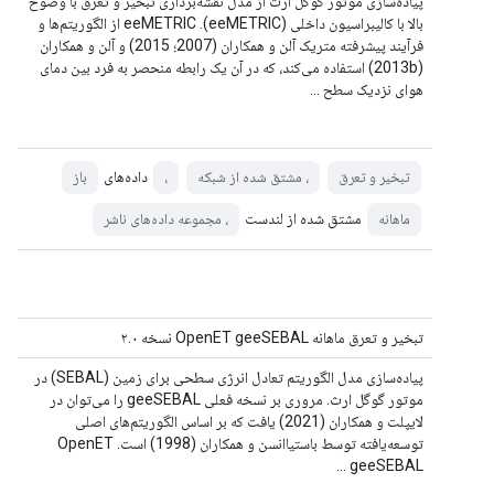
پیاده‌سازی موتور گوگل ارث از مدل نقشه‌برداری تبخیر و تعرق با وضوح
بالا با کالیبراسیون داخلی (eeMETRIC). eeMETRIC از الگوریتم‌ها و
فرآیند پیشرفته متریک آلن و همکاران (2007؛ 2015) و آلن و همکاران
(2013b) استفاده می‌کند، که در آن یک رابطه منحصر به فرد بین دمای
هوای نزدیک سطح ...
داده‌های
تبخیر و تعرق
، مشتق شده از شبکه
،
باز
مشتق شده از لندست
ماهانه
، مجموعه داده‌های ناشر
تبخیر و تعرق ماهانه OpenET geeSEBAL نسخه ۲.۰
پیاده‌سازی مدل الگوریتم تعادل انرژی سطحی برای زمین (SEBAL) در
موتور گوگل ارث. مروری بر نسخه فعلی geeSEBAL را می‌توان در
لایپلت و همکاران (2021) یافت که بر اساس الگوریتم‌های اصلی
توسعه‌یافته توسط باستیاانسن و همکاران (1998) است. OpenET
geeSEBAL ...