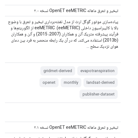
تبخیر و تعرق ماهانه OpenET eeMETRIC نسخه ۲.۰
پیاده‌سازی موتور گوگل ارث از مدل نقشه‌برداری تبخیر و تعرق با وضوح
بالا با کالیبراسیون داخلی (eeMETRIC). eeMETRIC از الگوریتم‌ها و
فرآیند پیشرفته متریک آلن و همکاران (2007؛ 2015) و آلن و همکاران
(2013b) استفاده می‌کند، که در آن یک رابطه منحصر به فرد بین دمای
هوای نزدیک سطح ...
gridmet-derived
evapotranspiration
openet
monthly
landsat-derived
publisher-dataset
تبخیر و تعرق ماهانه OpenET eeMETRIC نسخه ۲.۱