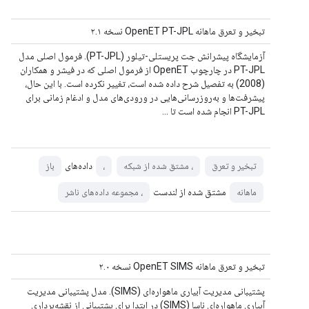
تبخیر و تعرق ماهانه OpenET PT-JPL نسخه ۲.۱
آزمایشگاه پیشرانش جت پریستلی-تیلور (PT-JPL). فرمول اصلی مدل
PT-JPL در چارچوب OpenET از فرمول اصلی که در فیشر و همکاران
(2008) به تفصیل شرح داده شده است، تغییر نکرده است. با این حال،
پیشرفت‌ها و به‌روزرسانی‌هایی در ورودی‌های مدل و ادغام زمانی برای
PT-JPL انجام شده است تا ...
داده‌های
تبخیر و تعرق
، مشتق شده از شبکه
،
باز
مشتق شده از لندست
ماهانه
، مجموعه داده‌های ناشر
تبخیر و تعرق ماهانه OpenET SIMS نسخه ۲.۰
پشتیبانی مدیریت آبیاری ماهواره‌ای (SIMS). مدل پشتیبانی مدیریت
آبیاری ماهواره‌ای ناسا (SIMS) در ابتدا برای پشتیبانی از نقشه‌برداری