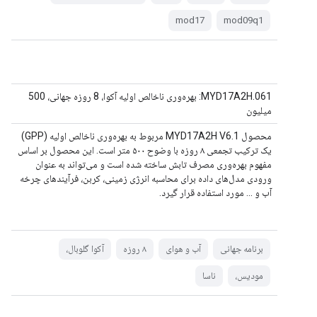
mod17
mod09q1
MYD17A2H.061: بهره‌وری ناخالص اولیه آکوا، 8 روزه جهانی، 500
میلیون
محصول MYD17A2H V6.1 مربوط به بهره‌وری ناخالص اولیه (GPP)
یک ترکیب تجمعی ۸ روزه با وضوح ۵۰۰ متر است. این محصول بر اساس
مفهوم بهره‌وری مصرف تابش ساخته شده است و می‌تواند به عنوان
ورودی مدل‌های داده برای محاسبه انرژی زمینی، کربن، فرآیندهای چرخه
آب و ... مورد استفاده قرار گیرد.
برنامه جهانی
آب و هوای
۸ روزه
آکوا گلوبال،
مودیس،
ناسا