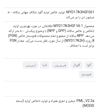
MYD17A3HGF.061: تولید خالص اولیه آکوا، شکاف جهانی سالانه ۵۰۰
میلیون تن را پر می‌کند
محصول MYD17A3HGF V6.1 اطلاعاتی در مورد بهره‌وری اولیه
ناخالص و خالص سالانه (GPP و NPP) با وضوح پیکسلی ۵۰۰ متر ارائه
می‌دهد. NPP سالانه از مجموع تمام محصولات فتوسنتز خالص (PSN)
8 روزه (MYD17A2H) از سال مورد نظر بدست می‌آید. مقدار PSN
برابر است با اختلاف ...
آکوا
گلوبال
جی‌پی‌پی،
ناسا
ان‌پی‌پی،
فتوسنتز
PML_V2.2a: تبخیر و تعرق همراه و تولید ناخالص اولیه (نسخه
MODIS)