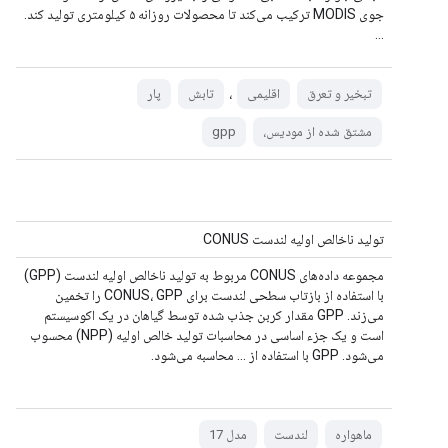
جوی MODIS ترکیب می‌کند تا محصولات روزانه ۵ کیلومتری تولید کند.
…
،
تبخیر و تعرق
اقلیمی
تابش
پار
مشتق شده از مودیس،
gpp
تولید ناخالص اولیه لندست CONUS
مجموعه داده‌های CONUS مربوط به تولید ناخالص اولیه لندست (GPP)
با استفاده از بازتاب سطحی لندست برای CONUS، GPP را تخمین
می‌زند. GPP مقدار کربن جذب شده توسط گیاهان در یک اکوسیستم
است و یک جزء اساسی در محاسبات تولید خالص اولیه (NPP) محسوب
می‌شود. GPP با استفاده از ... محاسبه می‌شود.
ماهواره
لندست
مدل 17