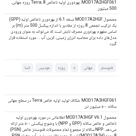
MOD17A2HGF.061: بهره‌وری اولیه ناخالص Terra، 8 روزه جهانی،
500 میلیون
محصول MOD17A2HGF نسخه 6.1 از بهره‌وری ناخالص اولیه (GPP)
یک ترکیب تجمعی 8 روزه از مقادیر با اندازه پیکسل 500 متر (m) بر
اساس مفهوم بهره‌وری مصرف تابش است که می‌تواند به عنوان ورودی
مدل‌های داده برای محاسبه انرژی زمینی، کربن، آب ... مورد استفاده قرار
گیرد.
فتوسنتز
جهانی
۸
روزه
مودیس
ناسا
MOD17A3HGF.061: شکاف تولید اولیه خالص Terra در سطح جهانی
سالانه ۵۰۰ میلیون تن
محصول MOD17A3HGF V6.1 اطلاعاتی در مورد بهره‌وری اولیه
ناخالص و خالص سالانه (GPP و NPP) با وضوح پیکسلی ۵۰۰ متر ارائه
می‌دهد. NPP سالانه از مجموع تمام محصولات فتوسنتز خالص (PSN)
8 روزه (MOD17A2H) از سال مورد نظر بدست می‌آید. مقدار PSN