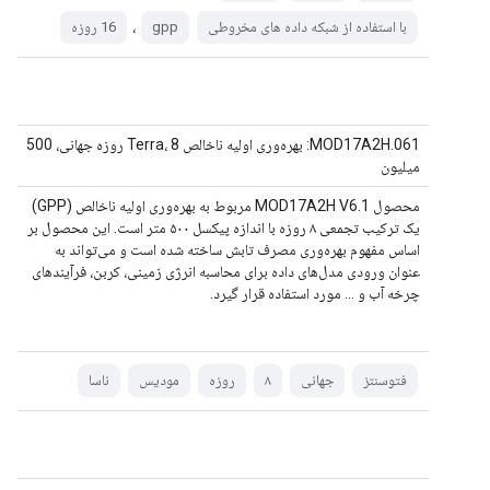
،
با استفاده از شبکه داده های مخروطی
gpp
16 روزه
MOD17A2H.061: بهره‌وری اولیه ناخالص Terra، 8 روزه جهانی، 500
میلیون
محصول MOD17A2H V6.1 مربوط به بهره‌وری اولیه ناخالص (GPP)
یک ترکیب تجمعی ۸ روزه با اندازه پیکسل ۵۰۰ متر است. این محصول بر
اساس مفهوم بهره‌وری مصرف تابش ساخته شده است و می‌تواند به
عنوان ورودی مدل‌های داده برای محاسبه انرژی زمینی، کربن، فرآیندهای
چرخه آب و ... مورد استفاده قرار گیرد.
فتوسنتز
جهانی
۸
روزه
مودیس
ناسا