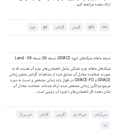
ارائه دهنده مراجعه کنید ...
crs
gfz
گریس
گرانش
jpl
جرم
نسخه ماهانه شبکه‌های انبوه GRACE، نسخه 06، نسخه 04 - Land
شبکه‌های ماهانه جرم خشکی شامل ناهنجاری‌های جرم آب هستند که به
صورت ضخامت معادل آب مشتق شده از مشاهدات گرانش متغیر زمانی
GRACE و GRACE-FO در طول بازه زمانی مشخص و نسبت به دوره
مرجع میانگین زمانی مشخص شده، ارائه شده‌اند. ضخامت معادل آب
نشان دهنده کل ناهنجاری‌های ذخیره آب زمینی است...
سی‌آر‌اس
جی‌اف‌زی
گریس
گرانش
جی‌پی‌ال
لند