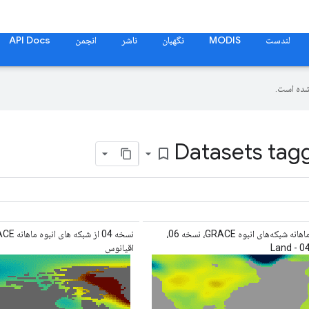
لندست
MODIS
نگهبان
ناشر
انجمن
API Docs
ده است.
Datasets tagg
bookmark_border
نسخه ماهانه شبکه‌های انبوه GRACE، نسخه 06،
اقیانوس