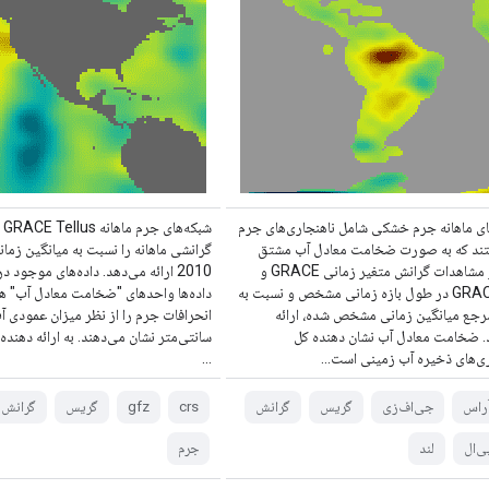
ای ماهانه جرم خشکی شامل ناهنجاری‌های جرم
شب
ند که به صورت ضخامت معادل آب مشتق
شده از مشاهدات گرانش متغیر زمانی GRACE و
2010 ارائه می‌دهد. داده‌های موجود 
GRACE-FO در طول بازه زمانی مشخص و نسبت به
داده‌ها واحدهای "ضخامت معادل آب" ه
رجع میانگین زمانی مشخص شده، ارائه
انحرافات جرم را از نظر میزان عمودی آ
د. ضخامت معادل آب نشان دهنده کل
سانتی‌متر نشان می‌دهند. به ارائه دهنده
ری‌های ذخیره آب زمینی است...
...
ر‌اس
جی‌اف‌زی
گریس
گرانش
crs
gfz
گریس
گرانش
ی‌ال
لند
جرم