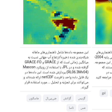
که‌های جرم ماهانه GRACE Tellus ناهنجاری‌های
این مجموعه داده‌ها شامل ناهنجاری‌های ماهانه
گرانشی ماهانه را نسبت به میانگین زمانی پایه 2004-
شبکه‌بندی شده ذخیره/ارتفاع آب جهانی نسبت به
در این مجموعه
میانگین زمانی است که از GRACE و GRACE-FO
ستند که
گرفته شده و در JPL با استفاده از رویکرد Mascon
ب در
(RL06.3Mv04) پردازش شده است. این داده‌ها در
 مراجعه کنید
یک فایل داده واحد با فرمت netCDF ارائه شده‌اند و
می‌توانند برای تجزیه و تحلیل ... مورد استفاده قرار
گیرند.
jpl
گریس
گرانش
جی‌پی‌ال
ماسکون
مس
ناسا