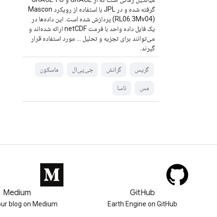
گرفته شده و در JPL با استفاده از رویکرد Mascon
(RL06.3Mv04) پردازش شده است. این داده‌ها در
یک فایل داده واحد با فرمت netCDF ارائه شده‌اند و
می‌توانند برای تجزیه و تحلیل ... مورد استفاده قرار
گیرند.
گریس
گرانش
جی‌پی‌ال
ماسکون
مس
ناسا
Medium
GitHub
our blog on Medium
Earth Engine on GitHub