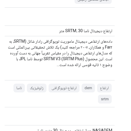
ارتفاع دیجیتال ناسا SRTM، 30 متر
داده‌های ارتفاعی دیجیتال ماموریت توپوگرافی رادار شاتل (SRTM، به
Farr و همکاران، ۲۰۰۷ مراجعه کنید) یک تلاش تحقیقاتی بین‌المللی است
که مدل‌های ارتفاعی دیجیتال را در مقیاس تقریباً جهانی به دست آورده
است. این محصول SRTM V3 (SRTM Plus) توسط ناسا JPL با
وضوح ۱ ثانیه قوسی ارائه شده است...
ارتفاع
dem
ارتفاع-توپوگرافی
ژئوفیزیک
ناسا
srtm
NASADEM: مدل ارتفاعی دیجیتال 30 متری ناسا