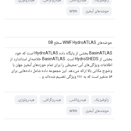
حوضه‌های آبخیز،
srtm
حوضه‌های WWF HydroATLAS سطح 08
BasinATLAS بخشی از پایگاه داده HydroATLAS است که خود
بخشی از HydroSHEDS است. BasinATLAS خلاصه‌ای استاندارد از
اطلاعات ویژگی‌های آبی-محیطی را برای تمام حوزه‌های آبخیز جهان با
وضوح مکانی بالا ارائه می‌دهد. این مجموعه داده شامل داده‌هایی برای
۵۶ متغیر است که به ۲۸۱ ویژگی تقسیم شده‌اند و ...
ژئوفیزیک،
هیدرواتلس،
هیدروگرافی،
هیدرولوژی،
حوضه‌های آبخیز،
srtm