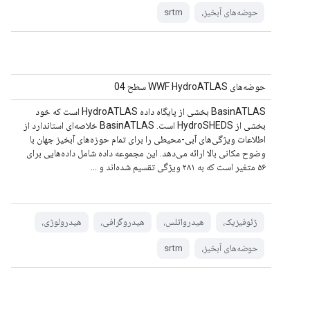
حوضه‌های آبخیز،
srtm
حوضه‌های WWF HydroATLAS سطح 04
BasinATLAS بخشی از پایگاه داده HydroATLAS است که خود
بخشی از HydroSHEDS است. BasinATLAS خلاصه‌ای استاندارد از
اطلاعات ویژگی‌های آبی-محیطی را برای تمام حوزه‌های آبخیز جهان با
وضوح مکانی بالا ارائه می‌دهد. این مجموعه داده شامل داده‌هایی برای
۵۶ متغیر است که به ۲۸۱ ویژگی تقسیم شده‌اند و ...
ژئوفیزیک،
هیدرواتلس،
هیدروگرافی،
هیدرولوژی،
حوضه‌های آبخیز،
srtm