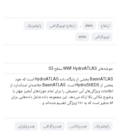
،
ارتفاع
dem
ارتفاع-توپوگرافی،
ژئوفیزیک،
توپوگرافی
srtm
حوضه‌های WWF HydroATLAS سطح 03
BasinATLAS بخشی از پایگاه داده HydroATLAS است که خود
بخشی از HydroSHEDS است. BasinATLAS خلاصه‌ای استاندارد از
اطلاعات ویژگی‌های آبی-محیطی را برای تمام حوزه‌های آبخیز جهان با
وضوح مکانی بالا ارائه می‌دهد. این مجموعه داده شامل داده‌هایی برای
۵۶ متغیر است که به ۲۸۱ ویژگی تقسیم شده‌اند و ...
ژئوفیزیک،
هیدرواتلس،
هیدروگرافی،
هیدرولوژی،