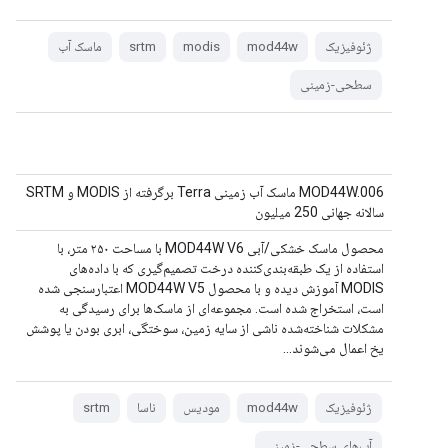
ژئوفیزیک
mod44w
modis
srtm
ماسک آب
سطحی-زمینی
MOD44W.006 ماسک آب زمینی Terra برگرفته از MODIS و SRTM
سالانه جهانی 250 میلیون
محصول ماسک خشکی/آبی MOD44W V6 با مساحت ۲۵۰ متر، با
استفاده از یک طبقه‌بندی‌کننده درخت تصمیم‌گیری که با داده‌های
MODIS آموزش دیده و با محصول MOD44W V5 اعتبارسنجی شده
است، استخراج شده است. مجموعه‌ای از ماسک‌ها برای رسیدگی به
مشکلات شناخته‌شده ناشی از سایه زمین، سوختگی، ابری بودن یا پوشش
یخ اعمال می‌شوند...
ژئوفیزیک
mod44w
مودیس
ناسا
srtm
آب‌های سطحی-زمینی