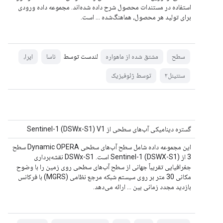
استفاده در مستندات محصول شرح داده شده‌اند. مجموعه داده ورودی
برای تولید هر محصول، هماهنگ‌شده ... است.
لندست توسط
سطح
مشتق شده از ماهواره
ناسا
اپرا،
سنتینل۲
توسط ژئوفیزیک
گستره دینامیکی آب‌های سطحی از Sentinel-1 (DSWx-S1) V1
این مجموعه داده شامل سطح آب‌های سطحی Dynamic OPERA سطح
3 از Sentinel-1 (DSWX-S1) است. DSWx-S1 نقشه‌برداری
جغرافیایی تقریباً جهانی از سطح آب‌های سطحی روی زمین را با وضوح
مکانی 30 متر بر روی سیستم شبکه مرجع نظامی (MGRS) با فرکانس
بازدید مجدد زمانی بین ... ارائه می‌دهد.