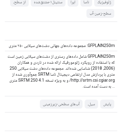
ژئوفیزیک
ناسا
اپرا
سنتینل۱-مشتق‌شده
از سطح،
سطح-زمین-آب
GFPLAIN250m: مجموعه داده‌های جهانی دشت‌های سیلابی ۲۵۰ متری
GFPLAIN250m شامل داده‌های رستری از دشت‌های سیلابی زمین است
که با استفاده از رویکرد ژئومورفیک ارائه شده در ناردی و همکاران
(2006، 2018) شناسایی شده‌اند. مجموعه داده‌های دشت سیلابی 250
متری با پردازش مدل ارتفاعی دیجیتال ناسا SRTM جمع‌آوری شده از
http://srtm.csi.cgiar.org/ و به ویژه نسخه 4.1 SRTM 250 متری
... به دست آمده است.
پایش
سیل،
آب‌های سطحی-زیرزمینی