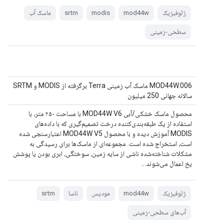
ژئوفیزیک
mod44w
modis
srtm
ماسک آب
سطحی-زمینی
MOD44W.006 ماسک آب زمینی Terra برگرفته از MODIS و SRTM
سالانه جهانی 250 میلیون
محصول ماسک خشکی/آبی MOD44W V6 با مساحت ۲۵۰ متر، با
استفاده از یک طبقه‌بندی‌کننده درخت تصمیم‌گیری که با داده‌های
MODIS آموزش دیده و با محصول MOD44W V5 اعتبارسنجی شده
است، استخراج شده است. مجموعه‌ای از ماسک‌ها برای رسیدگی به
مشکلات شناخته‌شده ناشی از سایه زمین، سوختگی، ابری بودن یا پوشش
یخ اعمال می‌شوند...
ژئوفیزیک
mod44w
مودیس
ناسا
srtm
آب‌های سطحی-زمینی