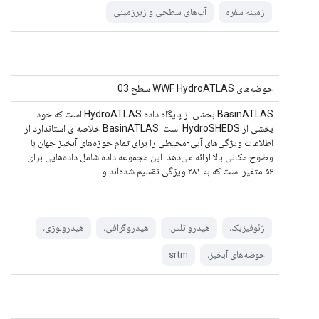
زمینه سفره
آب‌های سطحی و زیرزمینی
حوضه‌های WWF HydroATLAS سطح 03
BasinATLAS بخشی از پایگاه داده HydroATLAS است که خود
بخشی از HydroSHEDS است. BasinATLAS خلاصه‌ای استاندارد از
اطلاعات ویژگی‌های آبی-محیطی را برای تمام حوزه‌های آبخیز جهان با
وضوح مکانی بالا ارائه می‌دهد. این مجموعه داده شامل داده‌هایی برای
۵۶ متغیر است که به ۲۸۱ ویژگی تقسیم شده‌اند و ...
ژئوفیزیک،
هیدرواتلس،
هیدروگرافی،
هیدرولوژی،
حوضه‌های آبخیز،
srtm