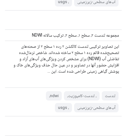
آب‌های سطحی-زیرزمینی
، usgs
مجموعه لندست ۲، سطح ۱، سطح ۲، ترکیب سالانه NDWI
این تصاویر ترکیبی لندست کالکشن ۲ رده ۱ سطح ۲ از صحنه‌های
تصحیح‌شده قائم رده ۱ سطح ۲ ساخته شده‌اند. شاخص نرمال‌شده
تفاضلی آب (NDWI) برای مشخص کردن ویژگی‌های آب‌های آزاد و
افزایش حضور آنها در تصاویر و در عین حال حذف ویژگی‌های خاک و
پوشش گیاهی زمینی طراحی شده است. این ...
لندست
، لندست-کامپوزیت،
ndwi،
آب‌های سطحی-زیرزمینی
، usgs