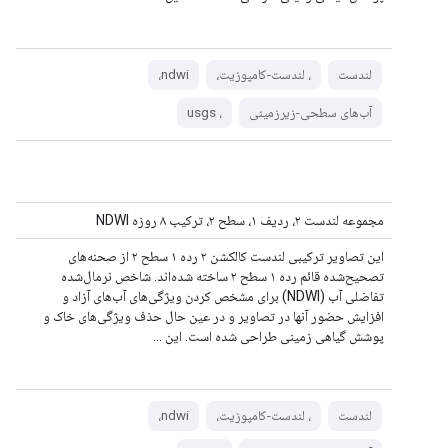
لندست
، لندست-کامپوزیت،
ndwi،
آب‌های سطحی-زیرزمینی
، usgs
مجموعه لندست ۲، ردیف ۱، سطح ۲، ترکیب ۸ روزه NDWI
این تصاویر ترکیبی لندست کالکشن ۲ رده ۱ سطح ۲ از صحنه‌های
تصحیح‌شده قائم رده ۱ سطح ۲ ساخته شده‌اند. شاخص نرمال‌شده
تفاضلی آب (NDWI) برای مشخص کردن ویژگی‌های آب‌های آزاد و
افزایش حضور آنها در تصاویر و در عین حال حذف ویژگی‌های خاک و
پوشش گیاهی زمینی طراحی شده است. این ...
لندست
، لندست-کامپوزیت،
ndwi،