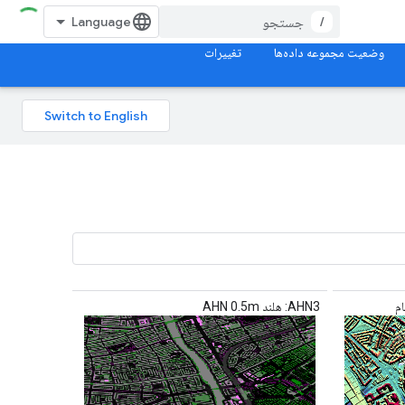
/
وضعیت مجموعه داده‌ها
تغییرات
AHN3: هلند AHN 0.5m