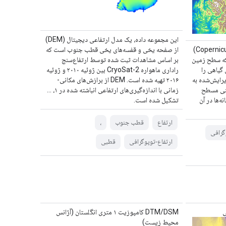
این مجموعه داده، یک مدل ارتفاعی دیجیتال (DEM)
مدل رقومی ارتفاع کوپرنیک (Copernicus DEM)
از صفحه یخی و قفسه‌های یخی قطب جنوب است که
تال (DSM) است که سطح زمین
بر اساس مشاهدات ثبت شده توسط ارتفاع‌سنج
گیاهی را
راداری ماهواره CryoSat-2 بین ژوئیه ۲۰۱۰ و ژوئیه
ی‌دهد. این DEM از یک DSM ویرایش‌شده به
۲۰۱۶ تهیه شده است. DEM از برازش‌های مکانی-
، یعنی مسطح
زمانی با اندازه‌گیری‌های ارتفاعی انباشته شده در ۱، ...
ه‌ها در آن
تشکیل شده است.
ارتفاع
قطب جنوب
،
گرافی
ارتفاع-توپوگرافی
قطبی
DTM/DSM کامپوزیت ۱ متری انگلستان (آژانس
محیط زیست)