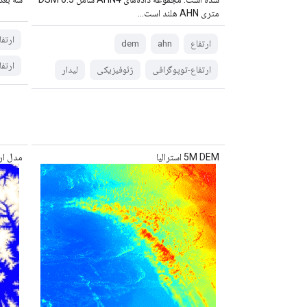
متری AHN هلند است...
ارتفا
ارتفاع
ahn
dem
ارتف
ارتفاع-توپوگرافی
ژئوفیزیکی
لیدار
5M DEM استرالیا
مدل ار