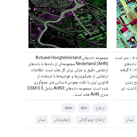
DEM مربوط به AHN، یک DEM با ابعاد ۰.۵ متر است
مجموعه داده‌های Actueel Hoogtebestand
ا پوشش می‌دهد. این DEM از داده‌های
Nederland (AHN) مجموعه‌ای از داده‌ها با داده‌های
LIDAR که در بهار بین سال‌های ۲۰۰۷ تا ۲۰۱۲ گرفته
ارتفاعی دقیق و جزئی برای کل هلند است. اطلاعات
شامل
ارتفاعی از هلیکوپترها و هواپیماها با استفاده از
طح زمین
فناوری لیزر با دقت عمودی ۵ سانتی‌متر جمع‌آوری
) است. ابر
شده است. مجموعه داده‌های AHN3 شامل DSM 0.5
متری AHN هلند است...
ارتفاع
ahn
dem
لیدار
ارتفاع-توپوگرافی
ژئوفیزیکی
لیدار