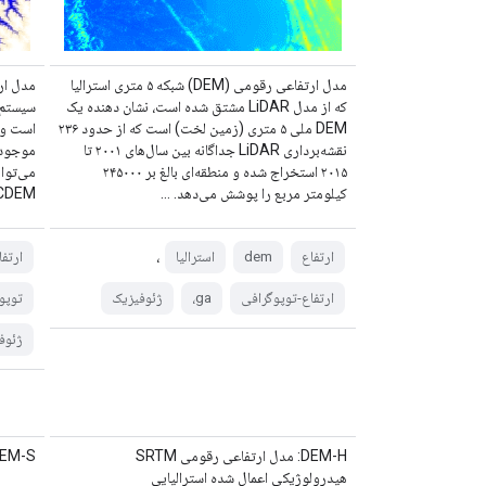
مدل ارتفاعی رقومی (DEM) شبکه ۵ متری استرالیا
که از مدل LiDAR مشتق شده است، نشان دهنده یک
DEM ملی ۵ متری (زمین لخت) است که از حدود ۲۳۶
نقشه‌برداری LiDAR جداگانه بین سال‌های ۲۰۰۱ تا
موجود س
۲۰۱۵ استخراج شده و منطقه‌ای بالغ بر ۲۴۵۰۰۰
می‌توان
کیلومتر مربع را پوشش می‌دهد. …
CDEM از چندین DEM با ... تشکیل شده
،
ارتفاع
dem
استرالیا
ارتفا
ارتفاع-توپوگرافی
ga،
ژئوفیزیک
توپو
ژئوف
DEM-H: مدل ارتفاعی رقومی SRTM
DEM-S: مدل ارتفاعی رقومی هموار شده 
هیدرولوژیکی اعمال شده استرالیایی