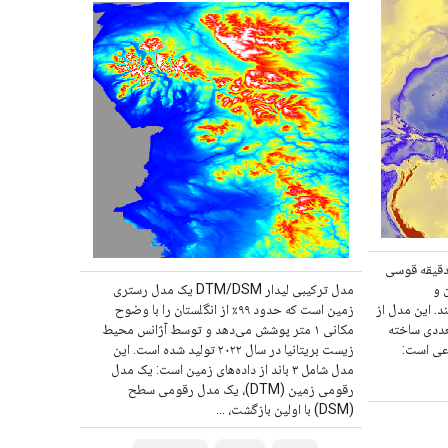
ETO یک مدل جهانی با مقیاس ۱ دقیقه قوسی
 و
مدل ترکیبی لیدار DTM/DSM یک مدل رستری
د. این مدل از
زمین است که حدود ۹۹٪ از انگلستان را با وضوح
عددی ساخته
مکانی ۱ متر پوشش می‌دهد و توسط آژانس محیط
اعی است:
زیست بریتانیا در سال ۲۰۲۲ تولید شده است. این
مدل شامل ۳ باند از داده‌های زمین است: یک مدل
رقومی زمین (DTM)، یک مدل رقومی سطح
(DSM) با اولین بازگشت، ...