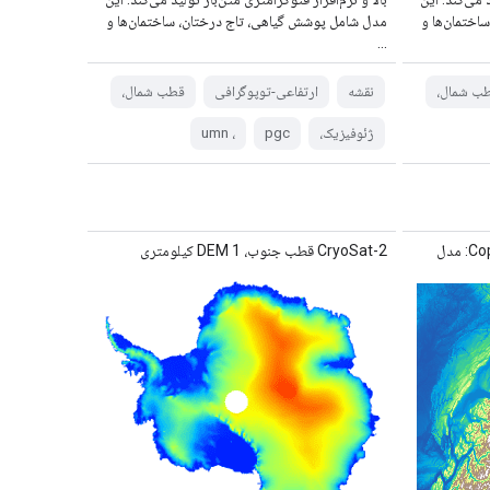
اختمان‌ها و
مدل شامل پوشش گیاهی، تاج درختان، ساختمان‌ها و
...
ب شمال،
نقشه
ارتفاعی-توپوگرافی
قطب شمال،
ژئوفیزیک،
pgc
، umn
Copernicus DEM GLO-30 (2024_1): مدل
CryoSat-2 قطب جنوب، DEM 1 کیلومتری