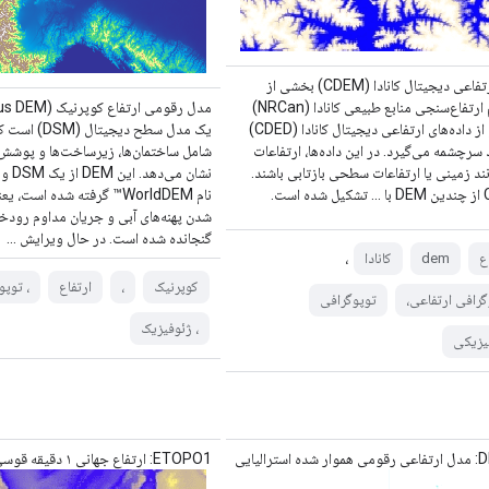
مدل ارتفاعی دیجیتال کانادا (CDEM) بخشی از
سیستم ارتفاع‌سنجی منابع طبیعی کانادا (NRCan)
است و از داده‌های ارتفاعی دیجیتال کانادا (CDED)
یک مدل سطح دیجی
رچشمه می‌گیرد. در این داده‌ها، ارتفاعات
شامل ساختمان‌ها، زیرساخت‌ها و پوشش 
ند زمینی یا ارتفاعات سطحی بازتابی باشند.
نشان م
 است.
نام WorldDEM™ گرفته شده است
شدن پهنه‌های آبی و جریان مداوم رودخان
گنجانده شده است. در حال ویرایش ...
،
ع
dem
کانادا
کوپرنیک
،
ارتفاع
، توپو
گرافی ارتفاعی،
توپوگرافی
، ژئوفیزیک
یزیکی
استرالیایی
ETOPO1: ارتفاع جهانی ۱ دقیقه قوسی