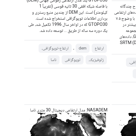
ح چندگانه
با فاصله شبکه افقی 30 ثانیه قوسی (تقریباً 1
GMT) شامل داده‌های ارتفاعی
کیلومتر) است. این DEM از چندین منبع رستری و
برای کره زمین است که از منابع مختلف با وضوح ۷.۵
برداری اطلاعات توپوگرافی استخراج شده است.
بیشتر در
GTOPO30 که در اواخر سال 1996 تکمیل شد، طی
جموعه
یک دوره سه ساله از طریق ... توسعه داده شد.
داده‌های منبع اصلی برای GMTED2010، داده‌های
SRTM (DTED®) NG
،
ارتفاع
dem
ارتفاع-توپوگرافی،
ژئوفیزیک،
توپوگرافی
ناسا
افی،
NASADEM: مدل ارتفاعی دیجیتال 30 متری ناسا