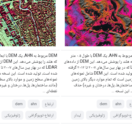
DEM مربوط به AHN، یک DEM با طول ۰.۵ متر
است که هلند را پوشش می‌دهد. این DEM از داده‌های
که هلند ر
LIDAR که در بهار بین سال‌های ۲۰۰۷ تا ۲۰۱۲ گرفته
شده، تولید شده است. این DEM شامل نمونه‌های
شده است، تولید شده است. این نسخه 
ین است که تمام موارد دیگر بالای زمین
نمونه‌های سطح زمین و موارد بالای س
ساختمان‌ها، پل‌ها، درختان و غیره) حذف
(مانند ساختمان‌ها، پل‌ها، درختان و غیره
. این نسخه ...
نقطه‌ای ...
ع
ahn
dem
ارتفاع
ahn
dem
اع-توپوگرافی
ژئوفیزیکی
لیدار
ارتفاع-توپوگرافی
ژئوفیزیکی