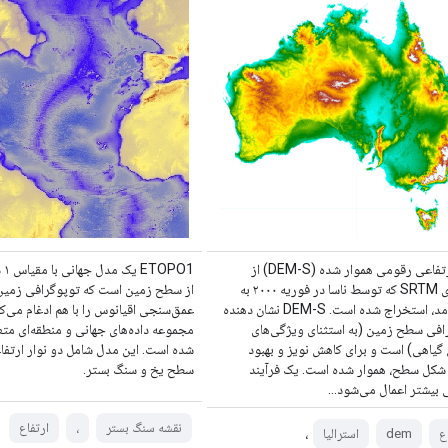
مدل ارتفاعی رقومی هموار شده (DEM-S) از
PO1
داده‌های SRTM که توسط ناسا در فوریه ۲۰۰۰ به
از سطح زمین است که توپوگرافی زمین
دست آمد، استخراج شده است. DEM-S نشان دهنده
عمق‌سنجی اقیانوس را با هم ادغام می‌کن
افی سطح زمین (به استثنای ویژگی‌های
مجموعه داده‌های جهانی و منطقه‌ای مت
یاهی) است و برای کاهش نویز و بهبود
شده است. این مدل شامل دو نوار ارتف
شکل سطح، هموار شده است. یک فرآیند
سطح یخ و سنگ بستر.
​​​​بیشتر اعمال می‌شود…
نقشه سنگ بستر
،
ارتفاع
،
ع
dem
استرالیا