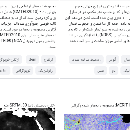
موعه داده رستری، توزیع جهانی حجم
مجموعه داده‌های ارتفاعی زمین با وضو
ن‌ها را که بر حسب متر مکعب در هر سلول
جهانی ۲۰۱۰ (ED2010
شبکه‌ای ۱۰۰ متری بیان شده است، نشان می‌دهد. این
 داده، حجم کل ساختمان و حجم ساختمان
ثانیه قوسی جمع‌آوری شده‌اند. جزئیات 
 داده شده به سلول‌های شبکه‌ای با کاربری
گزارش مجموعه داده‌ها موجود است. م
غالب غیرمسکونی (NRES) را اندازه‌گیری می‌کند.
ها بر اساس میزان ساخت و ساز انجام شده
ارتفاعی زمین دیجیتال A
است...
،
مان
آلوس
، محیط ساخته شده،
ارتفاع
dem
ارتفاع-توپوگر
نیک،
دم
غسل
ژئوفیزیک،
توپوگرافی
srtm
MERIT Hydro: مجموعه داده‌های هیدروگرافی
ارتفاع دیجیتال ناسا SRTM، 30 متر