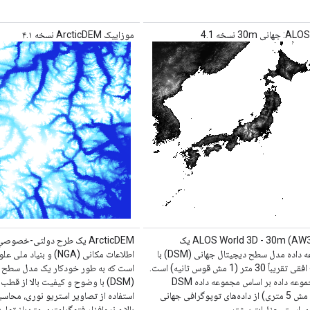
ی 30m نسخه 4.1
موزاییک ArcticDEM نسخه ۴.۱
ALOS World 3D - 30m (AW3D30) یک
ArcticDEM یک طرح دولتی-خصوص
مجموعه داده مدل سطح دیجیتال جهانی (DSM) با
وضوح افقی تقریباً 30 متر (1 مش قوس ثانیه) است.
است که به طور خودکار یک مدل سطح
این مجموعه داده بر اساس مجموعه داده DSM
(DSM) با وضوح و کیفیت بالا از قطب 
(نسخه مش 5 متری) از داده‌های توپوگرافی جهانی
استفاده از تصاویر استریو نوری، محاسبا
ی است. جزئیات بیشتر ...
بالا و نرم‌افزار فتوگرامتری متن‌باز تولی