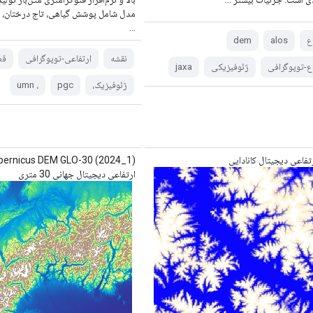
مدل شامل پوشش گیاهی، تاج درختان، س
...
ع
alos
dem
نقشه
ارتفاعی-توپوگرافی
قط
اع-توپوگرافی
ژئوفیزیکی
jaxa
ژئوفیزیک،
pgc
، umn
تفاعی دیجیتال کانادایی
ارتفاعی دیجیتال جهانی 30 متری