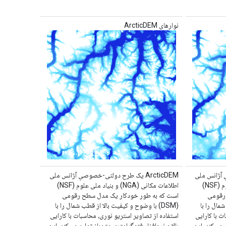
نوارهای ArcticDEM
یِ آژانس ملی
ArcticDEM یک طرح دولتی-خصوصیِ آژانس ملی
اطلاعات مکانی (NGA) و بنیاد ملی علوم (NSF)
اطلاعات مکانی (NGA) و بنیاد ملی علوم (NSF)
 رقومی
است که به طور خودکار یک مدل سطح رقومی
شمال را با
(DSM) با وضوح و کیفیت بالا از قطب شمال را با
ت با کارایی
استفاده از تصاویر استریو نوری، محاسبات با کارایی
د می‌کند. این
بالا و نرم‌افزار فتوگرامتری متن‌باز تولید می‌کند. این