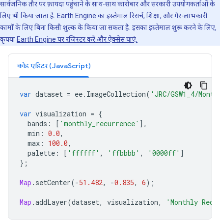
सार्वजनिक तौर पर फ़ायदा पहुंचाने के साथ-साथ कारोबार और सरकारी उपयोगकर्ताओं के
लिए भी किया जाता है. Earth Engine का इस्तेमाल रिसर्च, शिक्षा, और गैर-लाभकारी
कामों के लिए बिना किसी शुल्क के किया जा सकता है. इसका इस्तेमाल शुरू करने के लिए,
कृपया
Earth Engine पर रजिस्टर करें और ऐक्सेस पाएं.
कोड एडिटर (JavaScript)
var
dataset
=
ee
.
ImageCollection
(
'JRC/GSW1_4/Month
var
visualization
=
{
bands
:
[
'monthly_recurrence'
],
min
:
0.0
,
max
:
100.0
,
palette
:
[
'ffffff'
,
'ffbbbb'
,
'0000ff'
]
};
Map
.
setCenter
(
-
51.482
,
-
0.835
,
6
);
Map
.
addLayer
(
dataset
,
visualization
,
'Monthly Recu