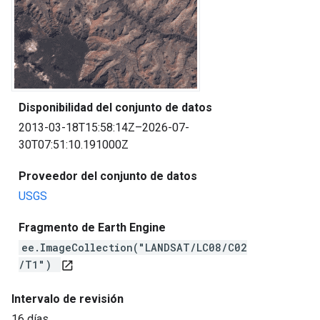
Disponibilidad del conjunto de datos
2013-03-18T15:58:14Z–2026-07-
30T07:51:10.191000Z
Proveedor del conjunto de datos
USGS
Fragmento de Earth Engine
ee.ImageCollection("LANDSAT/LC08/C02
/T1")
open_in_new
Intervalo de revisión
16 días