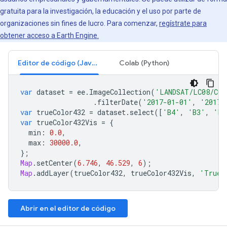
gratuita para la investigación, la educación y el uso por parte de
organizaciones sin fines de lucro. Para comenzar,
regístrate para
obtener acceso a Earth Engine.
Editor de código (JavaScript)
Colab (Python)
var
dataset
=
ee
.
ImageCollection
(
'LANDSAT/LC08/C02
.
filterDate
(
'2017-01-01'
,
'2017-
var
trueColor432
=
dataset
.
select
([
'B4'
,
'B3'
,
'B2
var
trueColor432Vis
=
{
min
:
0.0
,
max
:
30000.0
,
};
Map
.
setCenter
(
6.746
,
46.529
,
6
);
Map
.
addLayer
(
trueColor432
,
trueColor432Vis
,
'True 
Abrir en el editor de código