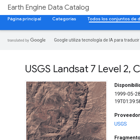
Earth Engine Data Catalog
Página principal
Categorías
Todos los conjuntos de 
Google utiliza tecnología de IA para traduci
USGS Landsat 7 Level 2
,
C
Disponibil
1999-05-2
19T01:39:5
Proveedor 
USGS
Fragmento