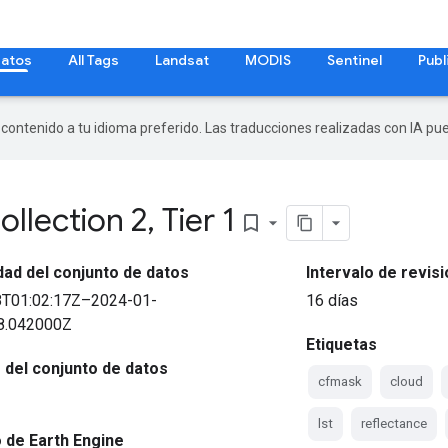
datos
All Tags
Landsat
MODIS
Sentinel
Publ
r contenido a tu idioma preferido. Las traducciones realizadas con IA p
ollection 2
,
Tier 1
bookmark_border
idad del conjunto de datos
Intervalo de revisi
8T01:02:17Z–2024-01-
16 días
8.042000Z
Etiquetas
del conjunto de datos
cfmask
cloud
lst
reflectance
 de Earth Engine