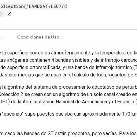
Collection("LANDSAT/LE07/C
")
open_in_new
Propiedades de imágenes
Condiciones de Uso
e la superficie corregida atmosféricamente y la temperatura de la
s imágenes contienen 4 bandas visibles y de infrarrojo cercano 
e superficie ortorectificada, y una banda de infrarrojo térmico
ndas intermedias que se usan en el cálculo de los productos de 
el algoritmo del sistema de procesamiento adaptativo de pert
Colección 2 se crean con un algoritmo de un solo canal creado en 
(JPL) de la Administración Nacional de Aeronáutica y el Espacio 
en "escenas" superpuestas que abarcan aproximadamente 170 k
yo caso las bandas de ST están presentes, pero vacías. Para lo