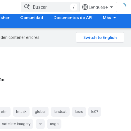
/
isher
Comunidad
Documentos de API
Más
ueden contener errores.
ón
etm
fmask
global
landsat
lasrc
le07
satellite-imagery
sr
usgs