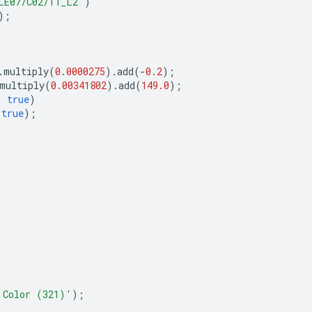
LE07/C02/T1_L2'
)
);
.
multiply
(
0.0000275
).
add
(
-
0.2
);
multiply
(
0.00341802
).
add
(
149.0
);
,
true
)
true
);
 Color (321)'
);