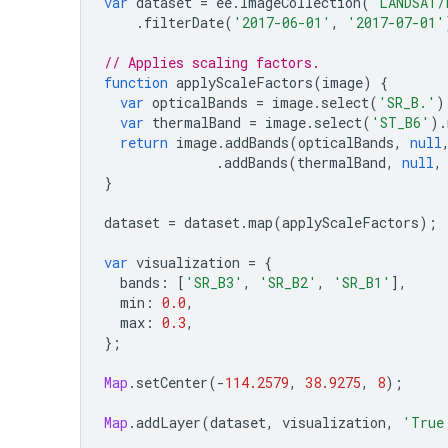
var
dataset
=
ee
.
ImageCollection
(
'LANDSAT/
.
filterDate
(
'2017-06-01'
,
'2017-07-01'
// Applies scaling factors.
function
applyScaleFactors
(
image
)
{
var
opticalBands
=
image
.
select
(
'SR_B.'
)
var
thermalBand
=
image
.
select
(
'ST_B6'
).
return
image
.
addBands
(
opticalBands
,
null
.
addBands
(
thermalBand
,
null
,
}
dataset
=
dataset
.
map
(
applyScaleFactors
);
var
visualization
=
{
bands
:
[
'SR_B3'
,
'SR_B2'
,
'SR_B1'
],
min
:
0.0
,
max
:
0.3
,
};
Map
.
setCenter
(
-
114.2579
,
38.9275
,
8
);
Map
.
addLayer
(
dataset
,
visualization
,
'True