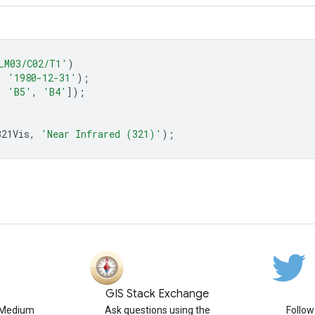
LM03/C02/T1'
)
,
'1980-12-31'
);
,
'B5'
,
'B4'
]);
321Vis
,
'Near Infrared (321)'
);
GIS Stack Exchange
n Medium
Ask questions using the
Follo