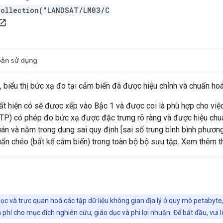
Collection("LANDSAT/LM03/C
en_in_new
oản sử dụng
biểu thị bức xạ đo tại cảm biến đã được hiệu chỉnh và chuẩn hoá 
t hiện có sẽ được xếp vào Bậc 1 và được coi là phù hợp cho việc 
L1TP) có phép đo bức xạ được đặc trưng rõ ràng và được hiệu chu
uán và nằm trong dung sai quy định [sai số trung bình bình phươ
uẩn chéo (bất kể cảm biến) trong toàn bộ bộ sưu tập. Xem thêm t
ọc và trực quan hoá các tập dữ liệu không gian địa lý ở quy mô petabyte
phí cho mục đích nghiên cứu, giáo dục và phi lợi nhuận. Để bắt đầu, vui 