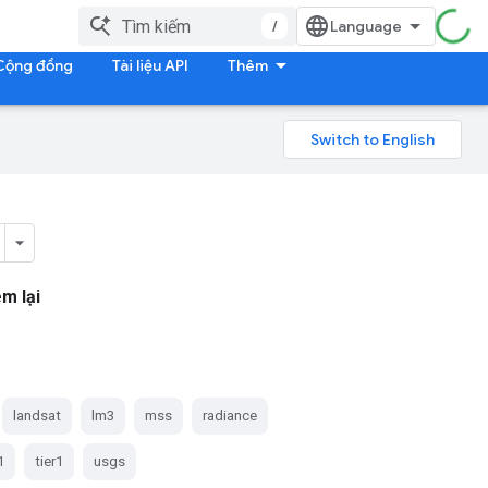
/
Cộng đồng
Tài liệu API
Thêm
m lại
landsat
lm3
mss
radiance
1
tier1
usgs