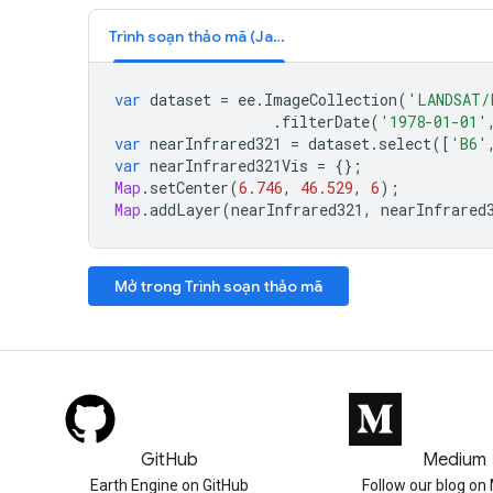
Trình soạn thảo mã (JavaScript)
var
dataset
=
ee
.
ImageCollection
(
'LANDSAT/
.
filterDate
(
'1978-01-01'
var
nearInfrared321
=
dataset
.
select
([
'B6'
var
nearInfrared321Vis
=
{};
Map
.
setCenter
(
6.746
,
46.529
,
6
);
Map
.
addLayer
(
nearInfrared321
,
nearInfrared
Mở trong Trình soạn thảo mã
GitHub
Medium
Earth Engine on GitHub
Follow our blog o