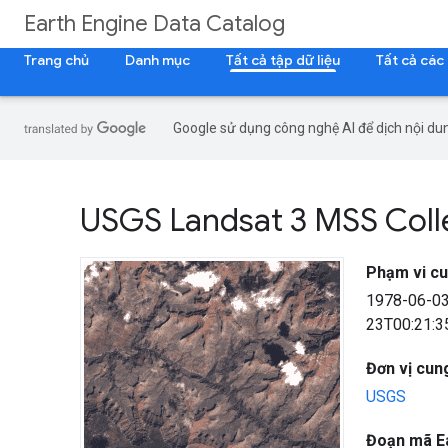
Earth Engine Data Catalog
Trang chủ
Danh mục
Tất cả tập dữ liệu
Tất cả các
Google sử dụng công nghệ AI để dịch nội dun
USGS Landsat 3 MSS Colle
Phạm vi cu
1978-06-0
23T00:21:3
Đơn vị cung
USGS
Đoạn mã E