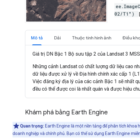
ee.Image
02/T1")
op
Mô tả
Dải
Thuộc tính hình ảnh
Điều kh
Giá trị DN Bậc 1 Bộ sưu tập 2 của Landsat 3 MSS, 
Những cảnh Landsat có chất lượng dữ liệu cao nhấ
dữ liệu được xử lý về Địa hình chính xác cấp 1 (
Việc đăng ký địa lý của các cảnh Bậc 1 sẽ nhất q
đều có thể được coi là nhất quán và được hiệu ch
Khám phá bằng Earth Engine
Quan trọng:
Earth Engine là một nền tảng để phân tích khoa h
doanh nghiệp và chính phủ. Bạn có thể sử dụng Earth Engine miễn 