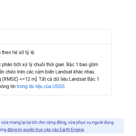
theo hệ số tỷ lệ.
phân tích xử lý chuỗi thời gian. Bậc 1 bao gồm
ẩn chéo trên các cảm biến Landsat khác nhau.
ng (RMSE) <=12 m]. Tất cả dữ liệu Landsat Bậc 1
hông tin
trong tài liệu của USGS
.
, vừa mang lại lợi ích cho cộng đồng, vừa phục vụ người dùng
lòng
đăng ký quyền truy cập vào Earth Engine
.