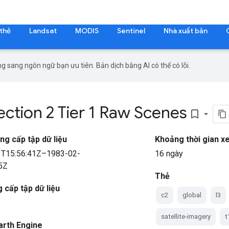
 thẻ
Landsat
MODIS
Sentinel
Nhà xuất bản
g sang ngôn ngữ bạn ưu tiên. Bản dịch bằng AI có thể có lỗi.
ction 2 Tier 1 Raw Scenes
bookmark_border
ng cấp tập dữ liệu
Khoảng thời gian xe
3T15:56:41Z–1983-02-
16 ngày
5Z
Thẻ
 cấp tập dữ liệu
c2
global
l3
satellite-imagery
t
arth Engine