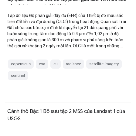
của đại dương và đất liền)
Tập dữ liệu Độ phân giải đầy đủ (EFR) của Thiết bị đo màu sắc
trên đất liền và đại dương (OLCI) trong hoạt động Quan sát Trái
Đất chứa các bức xạ ở đỉnh khí quyển tại 21 dải quang phổ với
bước sóng trung tâm dao động từ 0,4 µm đến 1,02 µm ở độ
phân giải không gian là 300 m với phạm vi phủ sóng trên toàn
thế giới cứ khoảng 2 ngày một lần. OLCI là một trong những …
copernicus
esa
eu
radiance
satellite-imagery
sentinel
Cảnh thô Bậc 1 Bộ sưu tập 2 MSS của Landsat 1 của
USGS