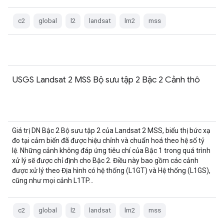
c2
global
l2
landsat
lm2
mss
USGS Landsat 2 MSS Bộ sưu tập 2 Bậc 2 Cảnh thô
Giá trị DN Bậc 2 Bộ sưu tập 2 của Landsat 2 MSS, biểu thị bức xạ
đo tại cảm biến đã được hiệu chỉnh và chuẩn hoá theo hệ số tỷ
lệ. Những cảnh không đáp ứng tiêu chí của Bậc 1 trong quá trình
xử lý sẽ được chỉ định cho Bậc 2. Điều này bao gồm các cảnh
được xử lý theo Địa hình có hệ thống (L1GT) và Hệ thống (L1GS),
cũng như mọi cảnh L1TP…
c2
global
l2
landsat
lm2
mss