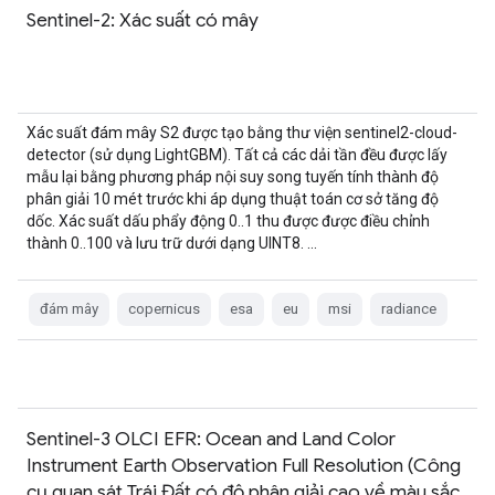
Sentinel-2: Xác suất có mây
Xác suất đám mây S2 được tạo bằng thư viện sentinel2-cloud-
detector (sử dụng LightGBM). Tất cả các dải tần đều được lấy
mẫu lại bằng phương pháp nội suy song tuyến tính thành độ
phân giải 10 mét trước khi áp dụng thuật toán cơ sở tăng độ
dốc. Xác suất dấu phẩy động 0..1 thu được được điều chỉnh
thành 0..100 và lưu trữ dưới dạng UINT8. …
đám mây
copernicus
esa
eu
msi
radiance
Sentinel-3 OLCI EFR: Ocean and Land Color
Instrument Earth Observation Full Resolution (Công
cụ quan sát Trái Đất có độ phân giải cao về màu sắc