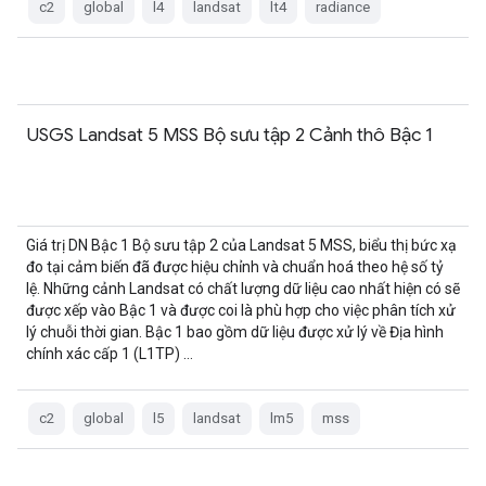
c2
global
l4
landsat
lt4
radiance
USGS Landsat 5 MSS Bộ sưu tập 2 Cảnh thô Bậc 1
Giá trị DN Bậc 1 Bộ sưu tập 2 của Landsat 5 MSS, biểu thị bức xạ
đo tại cảm biến đã được hiệu chỉnh và chuẩn hoá theo hệ số tỷ
lệ. Những cảnh Landsat có chất lượng dữ liệu cao nhất hiện có sẽ
được xếp vào Bậc 1 và được coi là phù hợp cho việc phân tích xử
lý chuỗi thời gian. Bậc 1 bao gồm dữ liệu được xử lý về Địa hình
chính xác cấp 1 (L1TP) …
c2
global
l5
landsat
lm5
mss