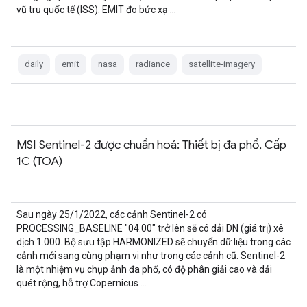
vũ trụ quốc tế (ISS). EMIT đo bức xạ …
daily
emit
nasa
radiance
satellite-imagery
MSI Sentinel-2 được chuẩn hoá: Thiết bị đa phổ, Cấp
1C (TOA)
Sau ngày 25/1/2022, các cảnh Sentinel-2 có
PROCESSING_BASELINE "04.00" trở lên sẽ có dải DN (giá trị) xê
dịch 1.000. Bộ sưu tập HARMONIZED sẽ chuyển dữ liệu trong các
cảnh mới sang cùng phạm vi như trong các cảnh cũ. Sentinel-2
là một nhiệm vụ chụp ảnh đa phổ, có độ phân giải cao và dải
quét rộng, hỗ trợ Copernicus …