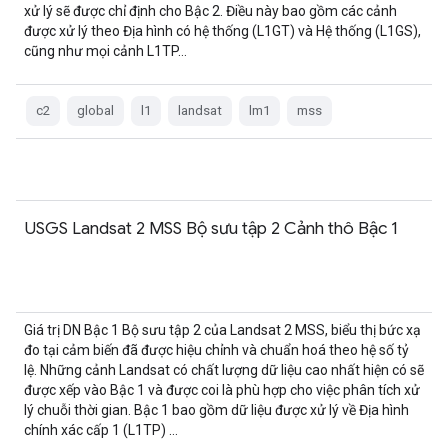
xử lý sẽ được chỉ định cho Bậc 2. Điều này bao gồm các cảnh
được xử lý theo Địa hình có hệ thống (L1GT) và Hệ thống (L1GS),
cũng như mọi cảnh L1TP…
c2
global
l1
landsat
lm1
mss
USGS Landsat 2 MSS Bộ sưu tập 2 Cảnh thô Bậc 1
Giá trị DN Bậc 1 Bộ sưu tập 2 của Landsat 2 MSS, biểu thị bức xạ
đo tại cảm biến đã được hiệu chỉnh và chuẩn hoá theo hệ số tỷ
lệ. Những cảnh Landsat có chất lượng dữ liệu cao nhất hiện có sẽ
được xếp vào Bậc 1 và được coi là phù hợp cho việc phân tích xử
lý chuỗi thời gian. Bậc 1 bao gồm dữ liệu được xử lý về Địa hình
chính xác cấp 1 (L1TP) …