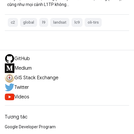
cũng như mọi cảnh L1TP không…
c2
global
l9
landsat
lc9
oli-tirs
GitHub
Medium
GIS Stack Exchange
Twitter
Videos
Tương tác
Google Developer Program