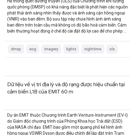
Hệ thống quét đường truyền (OLS) của Chương trình khí tượng
quốc phòng (DMSP) có khả năng đặc biệt là phát hiện các nguồn
phát thải ánh sáng nhìn thấy được và ánh sáng cận hồng ngoại
(VNIR) vào ban đêm. Bộ sưu tập này chứa hình ảnh ánh sáng
ban đêm trên toàn cầu mà không có độ bão hoà cảm biến. Cảm
biến thường hoạt động ở chế độ cài đặt độ lợi cao để cho phép …
dmsp
eog
imagery
lights
nighttime
ols
Dữ liệu về vị trí địa lý và độ rạng được hiệu chuẩn tại
cảm biến L1B của EMIT 60 m
Dự án EMIT thuộc Chương trình Earth Venture-Instrument (EV-I)
do Giám đốc chương trình của Phòng Khoa học Trái đất (ESD)
của NASA chỉ đạo. EMIT bao gồm một quang phổ kế hình ảnh
hồng ngoại VSWIR Dyson được điều chỉnh để lắp đặt trên Trạm