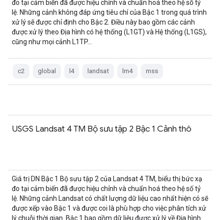
đo tại cảm biến đã được hiệu chỉnh và chuẩn hoá theo hệ số tỷ
lệ. Những cảnh không đáp ứng tiêu chí của Bậc 1 trong quá trình
xử lý sẽ được chỉ định cho Bậc 2. Điều này bao gồm các cảnh
được xử lý theo Địa hình có hệ thống (L1GT) và Hệ thống (L1GS),
cũng như mọi cảnh L1TP…
c2
global
l4
landsat
lm4
mss
USGS Landsat 4 TM Bộ sưu tập 2 Bậc 1 Cảnh thô
Giá trị DN Bậc 1 Bộ sưu tập 2 của Landsat 4 TM, biểu thị bức xạ
đo tại cảm biến đã được hiệu chỉnh và chuẩn hoá theo hệ số tỷ
lệ. Những cảnh Landsat có chất lượng dữ liệu cao nhất hiện có sẽ
được xếp vào Bậc 1 và được coi là phù hợp cho việc phân tích xử
lý chuỗi thời gian. Bậc 1 bao gồm dữ liệu được xử lý về Địa hình