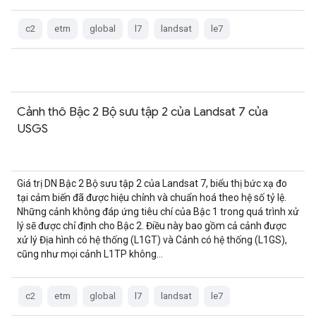
c2
etm
global
l7
landsat
le7
Cảnh thô Bậc 2 Bộ sưu tập 2 của Landsat 7 của
USGS
Giá trị DN Bậc 2 Bộ sưu tập 2 của Landsat 7, biểu thị bức xạ đo
tại cảm biến đã được hiệu chỉnh và chuẩn hoá theo hệ số tỷ lệ.
Những cảnh không đáp ứng tiêu chí của Bậc 1 trong quá trình xử
lý sẽ được chỉ định cho Bậc 2. Điều này bao gồm cả cảnh được
xử lý Địa hình có hệ thống (L1GT) và Cảnh có hệ thống (L1GS),
cũng như mọi cảnh L1TP không…
c2
etm
global
l7
landsat
le7