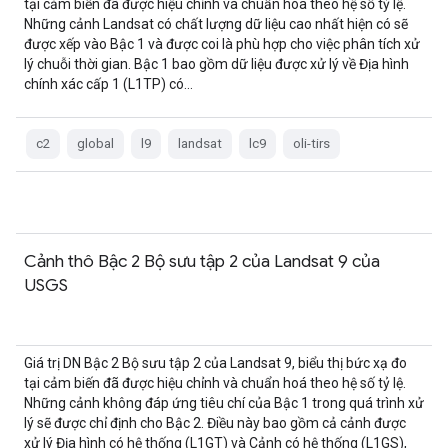
tại cảm biến đã được hiệu chỉnh và chuẩn hóa theo hệ số tỷ lệ.
Những cảnh Landsat có chất lượng dữ liệu cao nhất hiện có sẽ
được xếp vào Bậc 1 và được coi là phù hợp cho việc phân tích xử
lý chuỗi thời gian. Bậc 1 bao gồm dữ liệu được xử lý về Địa hình
chính xác cấp 1 (L1TP) có…
c2
global
l9
landsat
lc9
oli-tirs
Cảnh thô Bậc 2 Bộ sưu tập 2 của Landsat 9 của
USGS
Giá trị DN Bậc 2 Bộ sưu tập 2 của Landsat 9, biểu thị bức xạ đo
tại cảm biến đã được hiệu chỉnh và chuẩn hoá theo hệ số tỷ lệ.
Những cảnh không đáp ứng tiêu chí của Bậc 1 trong quá trình xử
lý sẽ được chỉ định cho Bậc 2. Điều này bao gồm cả cảnh được
xử lý Địa hình có hệ thống (L1GT) và Cảnh có hệ thống (L1GS),