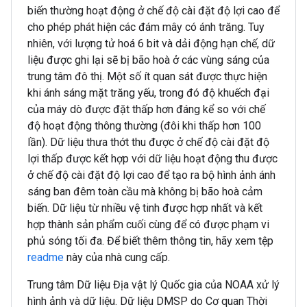
biến thường hoạt động ở chế độ cài đặt độ lợi cao để
cho phép phát hiện các đám mây có ánh trăng. Tuy
nhiên, với lượng tử hoá 6 bit và dải động hạn chế, dữ
liệu được ghi lại sẽ bị bão hoà ở các vùng sáng của
trung tâm đô thị. Một số ít quan sát được thực hiện
khi ánh sáng mặt trăng yếu, trong đó độ khuếch đại
của máy dò được đặt thấp hơn đáng kể so với chế
độ hoạt động thông thường (đôi khi thấp hơn 100
lần). Dữ liệu thưa thớt thu được ở chế độ cài đặt độ
lợi thấp được kết hợp với dữ liệu hoạt động thu được
ở chế độ cài đặt độ lợi cao để tạo ra bộ hình ảnh ánh
sáng ban đêm toàn cầu mà không bị bão hoà cảm
biến. Dữ liệu từ nhiều vệ tinh được hợp nhất và kết
hợp thành sản phẩm cuối cùng để có được phạm vi
phủ sóng tối đa. Để biết thêm thông tin, hãy xem tệp
readme
này của nhà cung cấp.
Trung tâm Dữ liệu Địa vật lý Quốc gia của NOAA xử lý
hình ảnh và dữ liệu. Dữ liệu DMSP do Cơ quan Thời