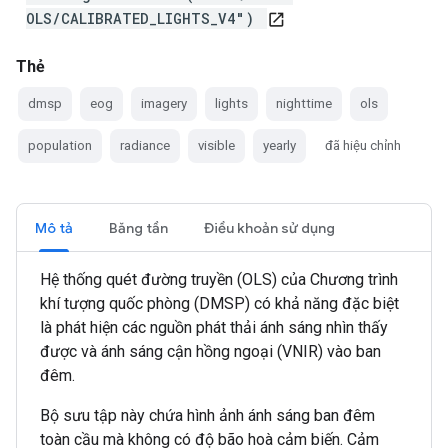
OLS/CALIBRATED_LIGHTS_V4")
open_in_new
Thẻ
dmsp
eog
imagery
lights
nighttime
ols
population
radiance
visible
yearly
đã hiệu chỉnh
Mô tả
Băng tần
Điều khoản sử dụng
Hệ thống quét đường truyền (OLS) của Chương trình
khí tượng quốc phòng (DMSP) có khả năng đặc biệt
là phát hiện các nguồn phát thải ánh sáng nhìn thấy
được và ánh sáng cận hồng ngoại (VNIR) vào ban
đêm.
Bộ sưu tập này chứa hình ảnh ánh sáng ban đêm
toàn cầu mà không có độ bão hoà cảm biến. Cảm