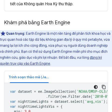
tiết của Không quân Hoa Kỳ thu thập.
Khám phá bằng Earth Engine
Quan trọng:
Earth Engine là một nền tảng để phân tích khoa học và
trực quan hoá các tập dữ liệu không gian địa lý ở quy mô petabyte, vừa
mang lại lợi ích cho cộng đồng, vừa phục vụ người dùng doanh nghiệp
và chính phủ. Bạn có thể sử dụng Earth Engine miễn phí cho mục đích
nghiên cứu, giáo dục và phi lợi nhuận. Để bắt đầu, vui lòng
đăng ký
quyền truy cập vào Earth Engine
.
Trình soạn thảo mã (JavaScript)
var
dataset
=
ee
.
ImageCollection
(
'NOAA/DMSP-OLS/CA
.
filter
(
ee
.
Filter
.
date
(
'2010-01-
var
nighttimeLights
=
dataset
.
select
(
'avg_vis'
);
var
nighttimeLightsVis
=
{
min
:
3.0
,