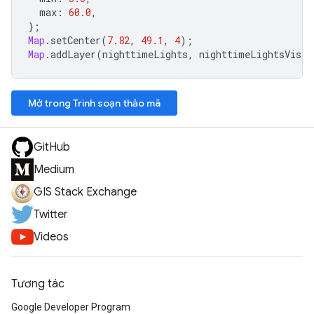
max
:
60.0
,
};
Map
.
setCenter
(
7.82
,
49.1
,
4
);
Map
.
addLayer
(
nighttimeLights
,
nighttimeLightsVis
,
Mở trong Trình soạn thảo mã
GitHub
Medium
GIS Stack Exchange
Twitter
Videos
Tương tác
Google Developer Program