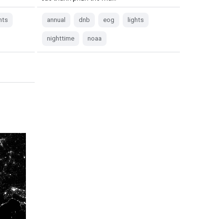
hts
annual
dnb
eog
lights
nighttime
noaa