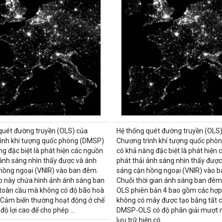
quét đường truyền (OLS) của
Hệ thống quét đường truyền (OLS)
ình khí tượng quốc phòng (DMSP)
Chương trình khí tượng quốc phò
ng đặc biệt là phát hiện các nguồn
có khả năng đặc biệt là phát hiện
 ánh sáng nhìn thấy được và ánh
phát thải ánh sáng nhìn thấy được
hồng ngoại (VNIR) vào ban đêm.
sáng cận hồng ngoại (VNIR) vào 
p này chứa hình ảnh ánh sáng ban
Chuỗi thời gian ánh sáng ban đê
toàn cầu mà không có độ bão hoà
OLS phiên bản 4 bao gồm các hợp
 Cảm biến thường hoạt động ở chế
không có mây được tạo bằng tất c
 độ lợi cao để cho phép …
DMSP-OLS có độ phân giải mượt
lưu trữ hiện có…