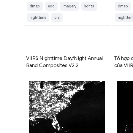
dmsp
eog
imagery
lights
dmsp
nighttime
ols
nighttim
VIIRS Nighttime Day/Night Annual
Tổ hợp 
Band Composites V2.2
của VIIR