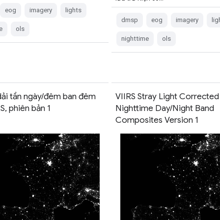
eog
imagery
lights
dmsp
eog
imagery
lig
e
ols
nighttime
ols
dải tần ngày/đêm ban đêm
VIIRS Stray Light Corrected
S, phiên bản 1
Nighttime Day/Night Band
Composites Version 1