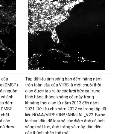
 của
Tập dữ liệu ánh sáng ban đêm hằng năm
ng (DMSP)
trên toàn cầu của VIIRS là một chuỗi thời
 các nguồn
gian được tạo ra từ các lưới bức xạ trung
 và ánh
bình hằng tháng không có mây trong
ban đêm.
khoảng thời gian từ năm 2013 đến năm
m DMSP-
2021. Dữ liệu cho năm 2022 có trong tập dữ
 chất
liệu NOAA/VIIRS/DNB/ANNUAL_V22. Bước
ả các
lọc ban đầu đã loại bỏ các điểm ảnh có ánh
 mà được
sáng mặt trời, ánh trăng và mây, dẫn đến
các thành phần thô mà…