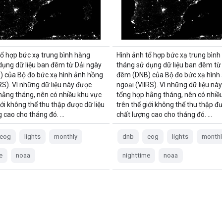
tổ hợp bức xạ trung bình hằng
Hình ảnh tổ hợp bức xạ trung bình
dụng dữ liệu ban đêm từ Dải ngày
tháng sử dụng dữ liệu ban đêm từ
 của Bộ đo bức xạ hình ảnh hồng
đêm (DNB) của Bộ đo bức xạ hình
RS). Vì những dữ liệu này được
ngoại (VIIRS). Vì những dữ liệu nà
hằng tháng, nên có nhiều khu vực
tổng hợp hằng tháng, nên có nhiề
iới không thể thu thập được dữ liệu
trên thế giới không thể thu thập đư
g cao cho tháng đó. …
chất lượng cao cho tháng đó. …
eog
lights
monthly
dnb
eog
lights
monthl
e
noaa
nighttime
noaa