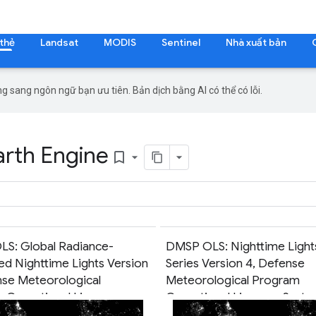
 thẻ
Landsat
MODIS
Sentinel
Nhà xuất bản
g sang ngôn ngữ bạn ưu tiên. Bản dịch bằng AI có thể có lỗi.
arth Engine
bookmark_border
S: Global Radiance-
DMSP OLS: Nighttime Light
ed Nighttime Lights Version
Series Version 4, Defense
nse Meteorological
Meteorological Program
 Operational Linescan
Operational Linescan Syst