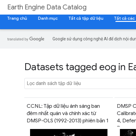
Earth Engine Data Catalog
Trang chủ
Danh mục
Tất cả tập dữ liệu
Tất cả các
Google sử dụng công nghệ AI để dịch nội dun
Datasets tagged eog in E
CCNL: Tập dữ liệu ánh sáng ban
DMSP OL
đêm nhất quán và chính xác từ
Calibrat
DMSP-OLS (1992-2013) phiên bản 1
4, Defe
Program
System