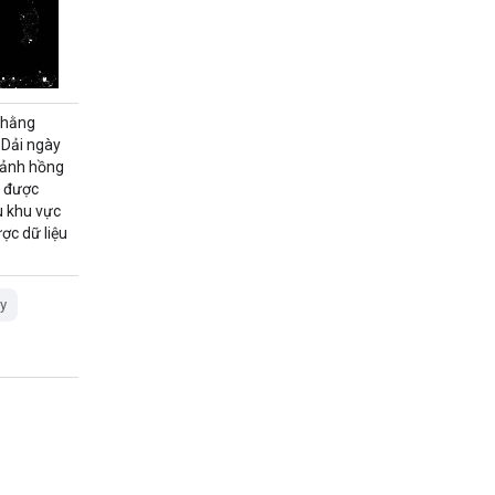
 hằng
 Dải ngày
 ảnh hồng
y được
u khu vực
ợc dữ liệu
y