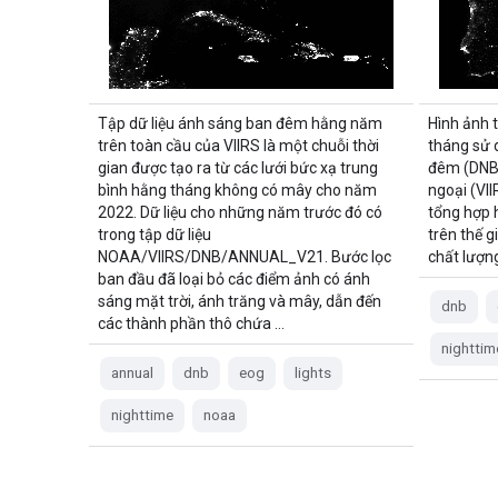
Tập dữ liệu ánh sáng ban đêm hằng năm
Hình ảnh 
trên toàn cầu của VIIRS là một chuỗi thời
tháng sử 
gian được tạo ra từ các lưới bức xạ trung
đêm (DNB)
bình hằng tháng không có mây cho năm
ngoại (VII
2022. Dữ liệu cho những năm trước đó có
tổng hợp 
trong tập dữ liệu
trên thế g
NOAA/VIIRS/DNB/ANNUAL_V21. Bước lọc
chất lượn
ban đầu đã loại bỏ các điểm ảnh có ánh
sáng mặt trời, ánh trăng và mây, dẫn đến
dnb
các thành phần thô chứa …
nighttim
annual
dnb
eog
lights
nighttime
noaa