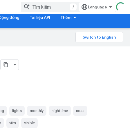
/
Cộng đồng
Tài liệu API
Thêm
og
lights
monthly
nighttime
noaa
n
viirs
visible