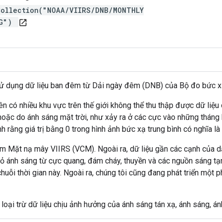
Collection("NOAA/VIIRS/DNB/MONTHLY
FG")
open_in_new
sử dụng dữ liệu ban đêm từ Dải ngày đêm (DNB) của Bộ đo bức xạ
n có nhiều khu vực trên thế giới không thể thu thập được dữ liệu 
, hoặc do ánh sáng mặt trời, như xảy ra ở các cực vào những thán
h rằng giá trị bằng 0 trong hình ảnh bức xạ trung bình có nghĩa l
 Mặt nạ mây VIIRS (VCM). Ngoài ra, dữ liệu gần các cạnh của d
 ánh sáng từ cực quang, đám cháy, thuyền và các nguồn sáng tạm
uỗi thời gian này. Ngoài ra, chúng tôi cũng đang phát triển một p
ể loại trừ dữ liệu chịu ảnh hưởng của ánh sáng tán xạ, ánh sáng, 