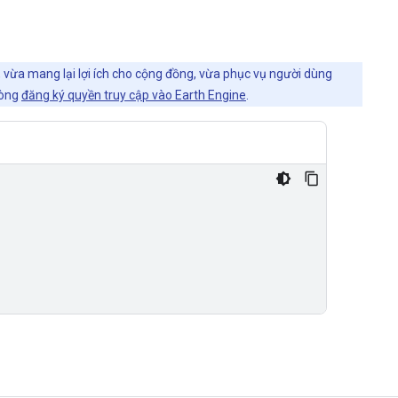
, vừa mang lại lợi ích cho cộng đồng, vừa phục vụ người dùng
lòng
đăng ký quyền truy cập vào Earth Engine
.