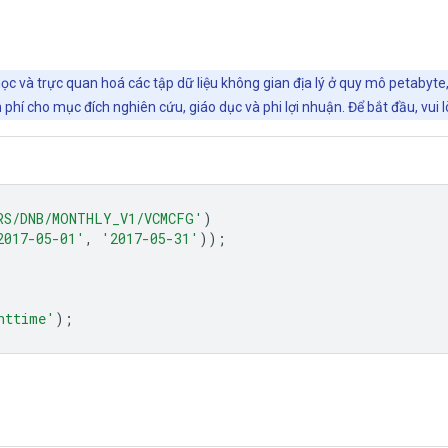
ọc và trực quan hoá các tập dữ liệu không gian địa lý ở quy mô petabyte
phí cho mục đích nghiên cứu, giáo dục và phi lợi nhuận. Để bắt đầu, vui 
RS/DNB/MONTHLY_V1/VCMCFG'
)
2017-05-01'
,
'2017-05-31'
));
httime'
);