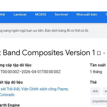
 thẻ
Landsat
MODIS
Sentinel
Nhà xuất bản
g sang ngôn ngữ bạn ưu tiên. Bản dịch bằng AI có thể có lỗi.
t Band Composites Version 1
bookmark_border
ng cấp tập dữ liệu
Tần suất
T00:00:00Z–2026-04-01T00:00:00Z
1 tháng
t tập dữ liệu
Thẻ
át Trái Đất, Viện Chính sách công Payne,
dnb
e
Colorado
populatio
arth Engine