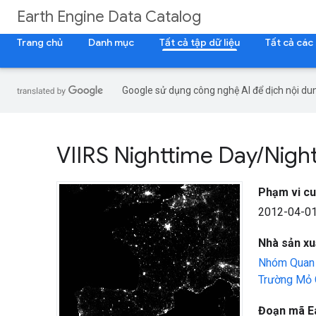
Earth Engine Data Catalog
Trang chủ
Danh mục
Tất cả tập dữ liệu
Tất cả các
Google sử dụng công nghệ AI để dịch nội dun
VIIRS Nighttime Day
/
Nigh
Phạm vi cu
2012-04-01
Nhà sản xuấ
Nhóm Quan s
Trường Mỏ 
Đoạn mã E