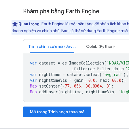
Khám phá bằng Earth Engine
Quan trọng:
Earth Engine là một nền tảng để phân tích khoa h
doanh nghiệp và chính phủ. Bạn có thể sử dụng Earth Engine miễn 
Trình chỉnh sửa mã (JavaScript)
Colab (Python)
var
dataset
=
ee
.
ImageCollection
(
'NOAA/VII
.
filter
(
ee
.
Filter
.
date
(
'
var
nighttime
=
dataset
.
select
(
'avg_rad'
);
var
nighttimeVis
=
{
min
:
0.0
,
max
:
60.0
};
Map
.
setCenter
(
-
77.1056
,
38.8904
,
8
);
Map
.
addLayer
(
nighttime
,
nighttimeVis
,
'Nig
Mở trong Trình soạn thảo mã