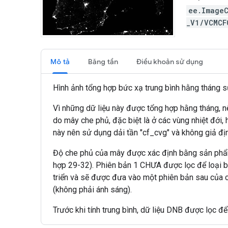
ee.Image
_V1/VCMC
Mô tả
Băng tần
Điều khoản sử dụng
Hình ảnh tổng hợp bức xạ trung bình hằng tháng 
Vì những dữ liệu này được tổng hợp hằng tháng, nê
do mây che phủ, đặc biệt là ở các vùng nhiệt đới
này nên sử dụng dải tần "cf_cvg" và không giả địn
Độ che phủ của mây được xác định bằng sản phẩm
hợp 29-32). Phiên bản 1 CHƯA được lọc để loại bỏ
triển và sẽ được đưa vào một phiên bản sau của ch
(không phải ánh sáng).
Trước khi tính trung bình, dữ liệu DNB được lọc đ