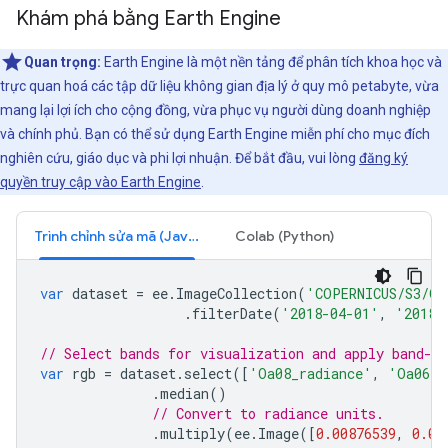
Khám phá bằng Earth Engine
Quan trọng:
Earth Engine là một nền tảng để phân tích khoa học và
trực quan hoá các tập dữ liệu không gian địa lý ở quy mô petabyte, vừa
mang lại lợi ích cho cộng đồng, vừa phục vụ người dùng doanh nghiệp
và chính phủ. Bạn có thể sử dụng Earth Engine miễn phí cho mục đích
nghiên cứu, giáo dục và phi lợi nhuận. Để bắt đầu, vui lòng
đăng ký
quyền truy cập vào Earth Engine
.
Trình chỉnh sửa mã (JavaScript)
Colab (Python)
var
dataset
=
ee
.
ImageCollection
(
'COPERNICUS/S3/OL
.
filterDate
(
'2018-04-01'
,
'2018-
// Select bands for visualization and apply band-sp
var
rgb
=
dataset
.
select
([
'Oa08_radiance'
,
'Oa06_r
.
median
()
// Convert to radiance units.
.
multiply
(
ee
.
Image
([
0.00876539
,
0.01