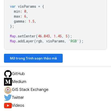
var
visParams
=
{
min
:
0
,
max
:
6
,
gamma
:
1.5
,
};
Map
.
setCenter
(
46.043
,
1.45
,
5
);
Map
.
addLayer
(
rgb
,
visParams
,
'RGB'
);
Mở trong Trình soạn thảo mã
GitHub
Medium
GIS Stack Exchange
Twitter
Videos