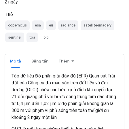
2 ngày
Thẻ
copernicus
esa
eu
radiance
satellite-imagery
sentinel
toa
olci
Mô tả
Băng tần
Thêm
Tập dữ liệu Độ phân giải đầy đủ (EFR) Quan sát Trái
đất của Công cụ đo màu sắc trên đất liền và đại
dương (OLCI) chứa các bức xạ ở đỉnh khí quyển tại
21 dải quang phổ với bước sóng trung tâm dao động
từ 0,4 µm đến 1,02 µm ở độ phân giải không gian là
300 m với phạm vi phủ sóng trên toàn thế giới cứ
khoảng 2 ngày một lần.
OLCI là một trong những thiết bị trong sứ mệnh