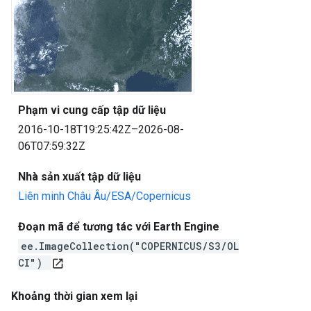
Phạm vi cung cấp tập dữ liệu
2016-10-18T19:25:42Z–2026-08-
06T07:59:32Z
Nhà sản xuất tập dữ liệu
Liên minh Châu Âu/ESA/Copernicus
Đoạn mã để tương tác với Earth Engine
ee.ImageCollection("COPERNICUS/S3/OL
CI")
open_in_new
Khoảng thời gian xem lại