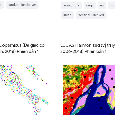
r
landuse-landcover
agriculture
crop
eu
jrc
lucas
sentinel1-derived
opernicus (Đa giác có
LUCAS Harmonized (Vị trí lý
nh, 2018) Phiên bản 1
2006-2018) Phiên bản 1