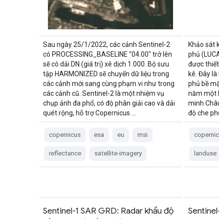
Sau ngày 25/1/2022, các cảnh Sentinel-2
Khảo sát 
có PROCESSING_BASELINE "04.00" trở lên
phủ (LUCA
sẽ có dải DN (giá trị) xê dịch 1.000. Bộ sưu
được thiết
tập HARMONIZED sẽ chuyển dữ liệu trong
kê. Đây là
các cảnh mới sang cùng phạm vi như trong
phủ bề mặt
các cảnh cũ. Sentinel-2 là một nhiệm vụ
năm một l
chụp ảnh đa phổ, có độ phân giải cao và dải
minh Châu
quét rộng, hỗ trợ Copernicus …
độ che ph
copernicus
esa
eu
msi
coperni
reflectance
satellite-imagery
landuse
Sentinel-1 SAR GRD: Radar khẩu độ
Sentinel