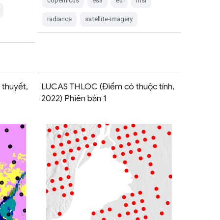
copernicus
esa
eu
msi
radiance
satellite-imagery
 thuyết,
LUCAS THLOC (Điểm có thuộc tính,
2022) Phiên bản 1