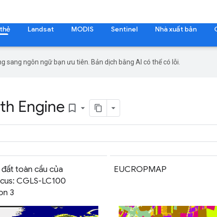
 thẻ
Landsat
MODIS
Sentinel
Nhà xuất bản
g sang ngôn ngữ bạn ưu tiên. Bản dịch bằng AI có thể có lỗi.
rth Engine
bookmark_border
 đất toàn cầu của
EUCROPMAP
icus: CGLS-LC100
on 3