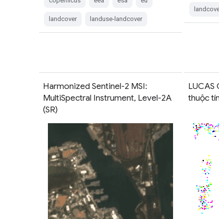
copernicus
eea
esa
eu
landcove
landcover
landuse-landcover
Harmonized Sentinel-2 MSI:
LUCAS C
MultiSpectral Instrument, Level-2A
thuộc tí
(SR)