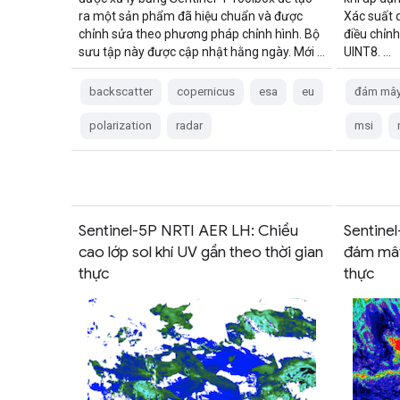
ra một sản phẩm đã hiệu chuẩn và được
Xác suất 
chỉnh sửa theo phương pháp chỉnh hình. Bộ
điều chỉnh
sưu tập này được cập nhật hằng ngày. Mới …
UINT8. …
backscatter
copernicus
esa
eu
đám mâ
polarization
radar
msi
Sentinel-5P NRTI AER LH: Chiều
Sentine
cao lớp sol khí UV gần theo thời gian
đám mây
thực
thực