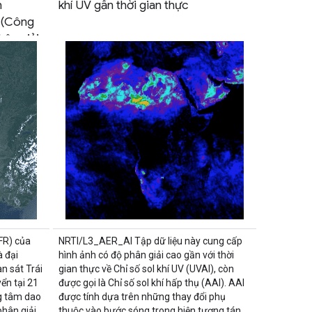
h
khí UV gần thời gian thực
n (Công
hân giải
ng và
FR) của
NRTI/L3_AER_AI Tập dữ liệu này cung cấp
à đại
hình ảnh có độ phân giải cao gần với thời
n sát Trái
gian thực về Chỉ số sol khí UV (UVAI), còn
ển tại 21
được gọi là Chỉ số sol khí hấp thụ (AAI). AAI
g tâm dao
được tính dựa trên những thay đổi phụ
hân giải
thuộc vào bước sóng trong hiện tượng tán