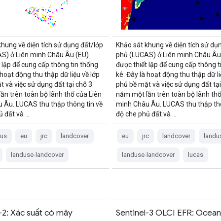
khung về diện tích sử dụng đất/lớp
Khảo sát khung về diện tích sử dụ
S) ở Liên minh Châu Âu (EU)
phủ (LUCAS) ở Liên minh Châu Âu
 lập để cung cấp thông tin thống
được thiết lập để cung cấp thông t
 hoạt động thu thập dữ liệu về lớp
kê. Đây là hoạt động thu thập dữ li
 và việc sử dụng đất tại chỗ 3
phủ bề mặt và việc sử dụng đất tại
ần trên toàn bộ lãnh thổ của Liên
năm một lần trên toàn bộ lãnh thổ
 Âu. LUCAS thu thập thông tin về
minh Châu Âu. LUCAS thu thập thô
ủ đất và …
độ che phủ đất và …
cus
eu
jrc
landcover
eu
jrc
landcover
landu
landuse-landcover
landuse-landcover
lucas
-2: Xác suất có mây
Sentinel-3 OLCI EFR: Ocean