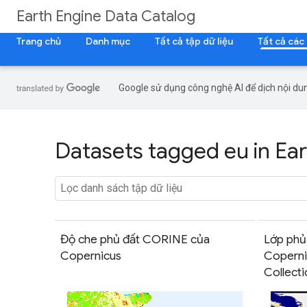
Earth Engine Data Catalog
Trang chủ
Danh mục
Tất cả tập dữ liệu
Tất cả các
Google sử dụng công nghệ AI để dịch nội dun
Datasets tagged eu in Ea
Độ che phủ đất CORINE của
Lớp phủ
Copernicus
Copern
Collecti