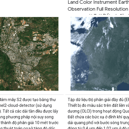
Land Color Instrument Eart
Observation Full Resolutio
cụ quan sát Trái Đất có độ p
cao về màu sắc của đại dươ
đất liền)
đám mây S2 được tạo bằng thư
Tập dữ liệu Độ phân giải đầy đủ (E
inel2-cloud-detector (sử dụng
Thiết bị đo màu sắc trên đất liền v
. Tất cả các dải tần đều được lấy
dương (OLCI) trong hoạt động Qua
ằng phương pháp nội suy song
Đất chứa các bức xạ ở đỉnh khí quy
h thành độ phân giải 10 mét trước
dải quang phổ với bước sóng trun
g thuật toán cơ sở tăng độ dốc.
động từ 0,4 µm đến 1,02 µm ở độ p