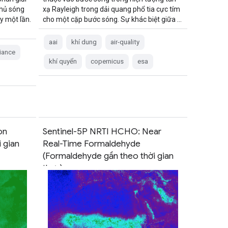
phủ sóng
xạ Rayleigh trong dải quang phổ tia cực tím
y một lần.
cho một cặp bước sóng. Sự khác biệt giữa …
aai
khí dung
air-quality
iance
khí quyển
copernicus
esa
on
Sentinel-5P NRTI HCHO: Near
 gian
Real-Time Formaldehyde
(Formaldehyde gần theo thời gian
thực)