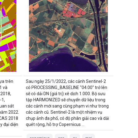
ựa trên
Sau ngày 25/1/2022, các cảnh Sentinel-2
1 và
có PROCESSING_BASELINE "04.00" trở lên
2018,
sẽ có dải DN (giá trị) xê dịch 1.000. Bộ sưu
-1,
tập HARMONIZED sẽ chuyển dữ liệu trong
quan sát
các cảnh mới sang cùng phạm vi như trong
năm 2022.
các cảnh cũ. Sentinel-2 là một nhiệm vụ
UCAS 2018
chụp ảnh đa phổ, có độ phân giải cao và dải
y đại diện
quét rộng, hỗ trợ Copernicus …