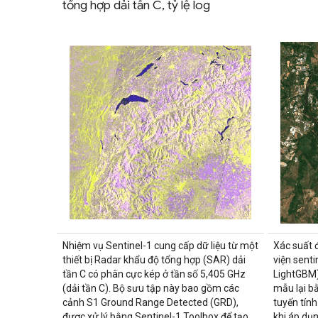
tổng hợp dải tần C, tỷ lệ log
Nhiệm vụ Sentinel-1 cung cấp dữ liệu từ một
Xác suất 
thiết bị Radar khẩu độ tổng hợp (SAR) dải
viện sent
tần C có phân cực kép ở tần số 5,405 GHz
LightGBM)
(dải tần C). Bộ sưu tập này bao gồm các
mẫu lại b
cảnh S1 Ground Range Detected (GRD),
tuyến tín
được xử lý bằng Sentinel-1 Toolbox để tạo
khi áp dụn