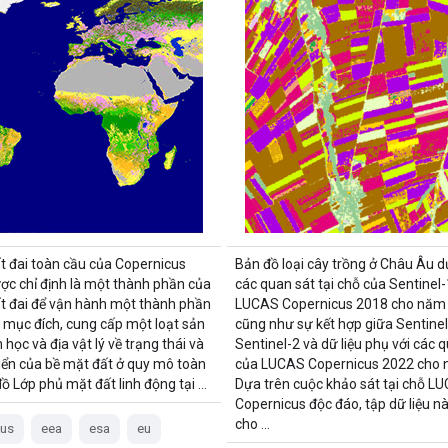
ất đai toàn cầu của Copernicus
Bản đồ loại cây trồng ở Châu Âu d
ợc chỉ định là một thành phần của
các quan sát tại chỗ của Sentinel-
ất đai để vận hành một thành phần
LUCAS Copernicus 2018 cho năm 
a mục đích, cung cấp một loạt sản
cũng như sự kết hợp giữa Sentinel
học và địa vật lý về trạng thái và
Sentinel-2 và dữ liệu phụ với các 
riển của bề mặt đất ở quy mô toàn
của LUCAS Copernicus 2022 cho 
đồ Lớp phủ mặt đất linh động tại …
Dựa trên cuộc khảo sát tại chỗ L
Copernicus độc đáo, tập dữ liệu nà
cho …
cus
eea
esa
eu