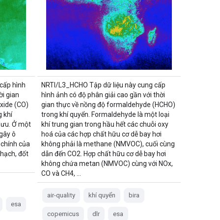
cấp hình
NRTI/L3_HCHO Tập dữ liệu này cung cấp
ời gian
hình ảnh có độ phân giải cao gần với thời
xide (CO)
gian thực về nồng độ formaldehyde (HCHO)
g khí
trong khí quyển. Formaldehyde là một loại
lưu. Ở một
khí trung gian trong hầu hết các chuỗi oxy
 gây ô
hoá của các hợp chất hữu cơ dễ bay hơi
 chính của
không phải là methane (NMVOC), cuối cùng
thạch, đốt
dẫn đến CO2. Hợp chất hữu cơ dễ bay hơi
không chứa metan (NMVOC) cùng với NOx,
CO và CH4, …
air-quality
khí quyển
bira
esa
copernicus
dlr
esa