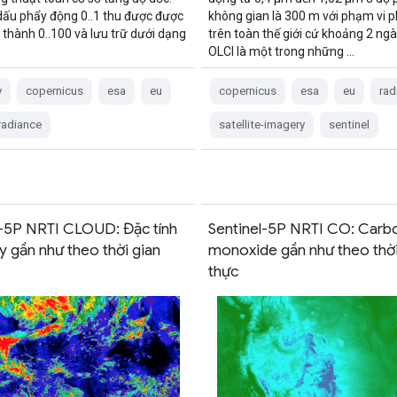
dấu phẩy động 0..1 thu được được
không gian là 300 m với phạm vi 
 thành 0..100 và lưu trữ dưới dạng
trên toàn thế giới cứ khoảng 2 ngà
OLCI là một trong những …
y
copernicus
esa
eu
copernicus
esa
eu
rad
radiance
satellite-imagery
sentinel
l-5P NRTI CLOUD: Đặc tính
Sentinel-5P NRTI CO: Carb
 gần như theo thời gian
monoxide gần như theo thời
thực