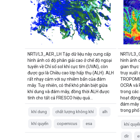
NRTI/L3_AER_LH Tập dữ liệu này cung cấp
NRTI/L3_C
hình ảnh có độ phân giải cao ở chế độ ngoại
hình ảnh c
tuyến về Chỉ số sol khí cực tím (UVAI), còn
gian thực
được gọi là Chiều cao lớp hấp thụ (ALH). ALH
truy xuất
rất nhạy cảm với sự nhiễm bẩn của đám
TROPOMI/
mây. Tuy nhiên, có thể khó phân biệt giữa
OCRA và 
khí dung và đám mây, đồng thời ALH được
trong cá
tính cho tất cả FRESCO hiệu quả…
hoạt động
đám mây 
trong phổ
khí dung
chất lượng không khí
alh
khí quyển
copernicus
esa
khí quyể
dlr
e