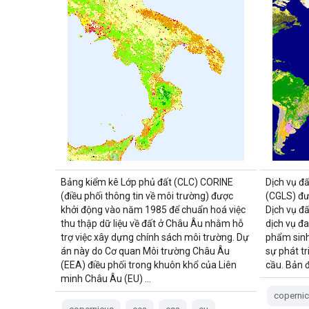
Bảng kiểm kê Lớp phủ đất (CLC) CORINE
Dịch vụ đ
(điều phối thông tin về môi trường) được
(CGLS) đư
khởi động vào năm 1985 để chuẩn hoá việc
Dịch vụ đ
thu thập dữ liệu về đất ở Châu Âu nhằm hỗ
dịch vụ đ
trợ việc xây dựng chính sách môi trường. Dự
phẩm sinh 
án này do Cơ quan Môi trường Châu Âu
sự phát t
(EEA) điều phối trong khuôn khổ của Liên
cầu. Bản 
minh Châu Âu (EU) …
coperni