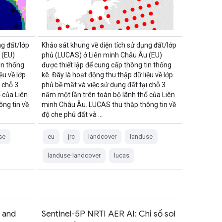
ng đất/lớp
Khảo sát khung về diện tích sử dụng đất/lớp
 (EU)
phủ (LUCAS) ở Liên minh Châu Âu (EU)
in thống
được thiết lập để cung cấp thông tin thống
ệu về lớp
kê. Đây là hoạt động thu thập dữ liệu về lớp
 chỗ 3
phủ bề mặt và việc sử dụng đất tại chỗ 3
 của Liên
năm một lần trên toàn bộ lãnh thổ của Liên
ng tin về
minh Châu Âu. LUCAS thu thập thông tin về
độ che phủ đất và …
se
eu
jrc
landcover
landuse
landuse-landcover
lucas
 and
Sentinel-5P NRTI AER AI: Chỉ số sol