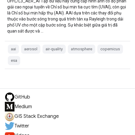
OFFL/L3_AER_AI Tập dữ liệu này cung cấp hình ảnh có độ phân
giải cao ngoại tuyến về Chỉ số bụi mịn tia cực tím (UVAI), còn gọi
là Chỉ số bụi mịn hấp thụ (AAI). AAI dựa trên các thay đổi phụ
thuộc vào bước sóng trong quá trình tán xạ Rayleigh trong dải
phổ UV cho một cặp bước sóng. Sự khác biệt giữa giá trị đã
quan sát được và …
aai
aerosol
air-quality
atmosphere
copernicus
esa
GitHub
Medium
GIS Stack Exchange
Twitter