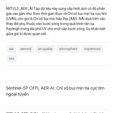
NRTI/L3_AER_AI Tập dữ liệu này cung cấp hình ảnh có độ phân
giải cao gần như theo thời gian thực về Chỉ số bụi mịn tia cực tím
(UVAI), còn gọi là Chỉ số bụi mịn hấp thụ (AAI). AAI dựa trên các
thay đổi phụ thuộc vào bước sóng trong quá trình tán xạ
Rayleigh trong dải phổ UV cho một cặp bước sóng. Sự khác biệt
giữa giá trị được quan sát …
aai
aerosol
air-quality
atmosphere
copernicus
esa
Sentinel-5P OFFL AER AI: Chỉ số bụi mịn tia cực tím
ngoại tuyến