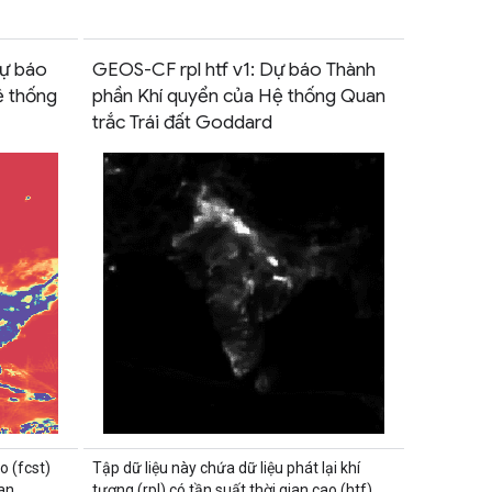
Dự báo
GEOS-CF rpl htf v1: Dự báo Thành
ệ thống
phần Khí quyển của Hệ thống Quan
trắc Trái đất Goddard
o (fcst)
Tập dữ liệu này chứa dữ liệu phát lại khí
ian
tượng (rpl) có tần suất thời gian cao (htf).