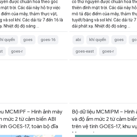
uyên được chuẩn hoá theo góc
có thứ nguyên được chuẩn hoá th
 mặt trời. Các dải này hỗ trợ việc
thiên đỉnh mặt trời. Các dải này hỗ 
 điểm của mây, thảm thực vật,
mô tả đặc điểm của mây, thảm thự
 và sol khí. Các dải từ 7 đến 16 là
tuyết/băng và sol khí. Các dải từ 7
ạ. Nhiệt độ độ sáng …
dải phát xạ. Nhiệt độ độ sáng …
khí quyển
goes
goes-16
abi
khí quyển
goes
go
st
goes-r
goes-east
goes-r
iệu MCMIPF – Hình ảnh mây
Bộ dữ liệu MCMIPM – Hình 
m mức 2 từ cảm biến ABI
và độ ẩm mức 2 từ cảm biế
tinh GOES-17, toàn bộ đĩa
trên vệ tinh GOES-17, khu v
Mesoscale