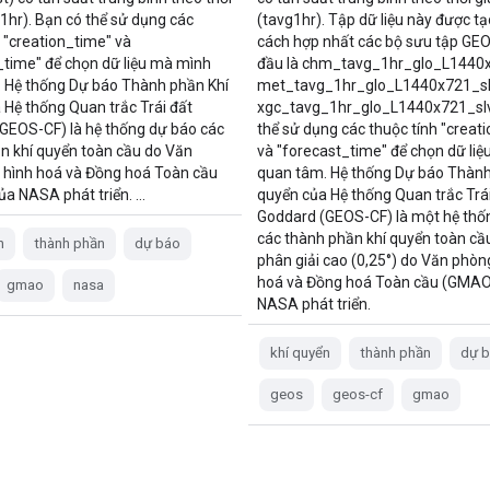
g1hr). Bạn có thể sử dụng các
(tavg1hr). Tập dữ liệu này được t
h "creation_time" và
cách hợp nhất các bộ sưu tập GE
_time" để chọn dữ liệu mà mình
đầu là chm_tavg_1hr_glo_L1440x
 Hệ thống Dự báo Thành phần Khí
met_tavg_1hr_glo_L1440x721_sl
 Hệ thống Quan trắc Trái đất
xgc_tavg_1hr_glo_L1440x721_slv
GEOS-CF) là hệ thống dự báo các
thể sử dụng các thuộc tính "creat
n khí quyển toàn cầu do Văn
và "forecast_time" để chọn dữ li
hình hoá và Đồng hoá Toàn cầu
quan tâm. Hệ thống Dự báo Thành
a NASA phát triển. …
quyển của Hệ thống Quan trắc Trái
Goddard (GEOS-CF) là một hệ thố
các thành phần khí quyển toàn cầ
n
thành phần
dự báo
phân giải cao (0,25°) do Văn phòn
hoá và Đồng hoá Toàn cầu (GMAO
gmao
nasa
NASA phát triển.
khí quyển
thành phần
dự 
geos
geos-cf
gmao