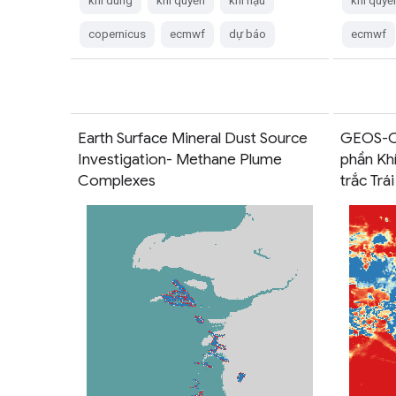
khí dung
khí quyển
khí hậu
khí quyể
copernicus
ecmwf
dự báo
ecmwf
Earth Surface Mineral Dust Source
GEOS-CF
Investigation- Methane Plume
phần Kh
Complexes
trắc Trá