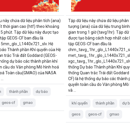
u này chứa dữ liệu phân tích (ana)
Tập dữ liệu này chứa dữ liệu phân t
t thời gian cao (htf) theo khoảng
tượng (ana) của dữ liệu trung bình
15 phút. Tập dữ liệu này được tạo
gian trong 1 giờ (tavg1hr). Tập dữ 
 tập GEOS-CF ban đầu là
được tạo bằng cách hợp nhất các
_15mn_glo_L1440x721_slv. Hệ
tập GEOS-CF ban đầu là
báo Thành phần Khí quyển của Hệ
chm_tavg_1hr_glo_L1440x721_sl
n trắc Trái đất Goddard (GEOS-
met_tavg_1hr_glo_L1440x721_sl
 thống dự báo các thành phần khí
xgc_tavg_1hr_glo_L1440x721_slv
n cầu do Văn phòng Mô hình hoá
thống Dự báo Thành phần Khí quy
hoá Toàn cầu(GMAO) của NASA
thống Quan trắc Trái đất Goddard
. …
CF) là hệ thống dự báo các thành 
quyển toàn cầu do Văn phòng Mô 
và …
n
thành phần
dự báo
geos-cf
gmao
khí quyển
thành phần
dự 
geos
geos-cf
gmao