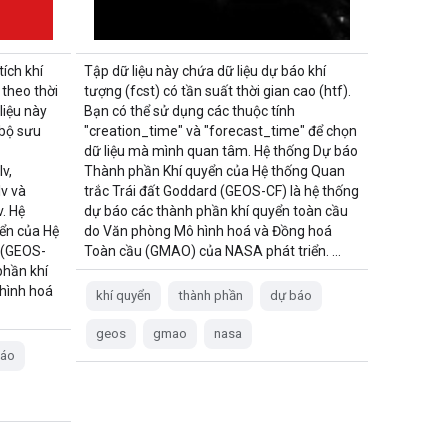
ích khí
Tập dữ liệu này chứa dữ liệu dự báo khí
 theo thời
tượng (fcst) có tần suất thời gian cao (htf).
liệu này
Bạn có thể sử dụng các thuộc tính
 bộ sưu
"creation_time" và "forecast_time" để chọn
dữ liệu mà mình quan tâm. Hệ thống Dự báo
v,
Thành phần Khí quyển của Hệ thống Quan
v và
trắc Trái đất Goddard (GEOS-CF) là hệ thống
. Hệ
dự báo các thành phần khí quyển toàn cầu
ển của Hệ
do Văn phòng Mô hình hoá và Đồng hoá
 (GEOS-
Toàn cầu (GMAO) của NASA phát triển. …
phần khí
hình hoá
khí quyển
thành phần
dự báo
geos
gmao
nasa
báo