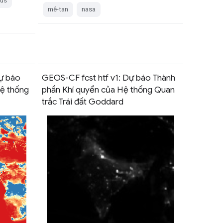
cus
mê-tan
nasa
ự báo
GEOS-CF fcst htf v1: Dự báo Thành
Hệ thống
phần Khí quyển của Hệ thống Quan
trắc Trái đất Goddard