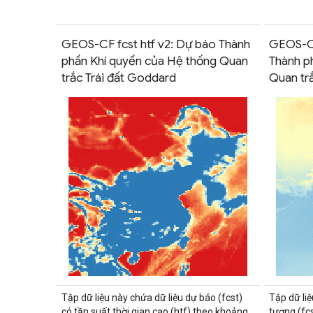
GEOS-CF fcst htf v2: Dự báo Thành
GEOS-CF
phần Khí quyển của Hệ thống Quan
Thành p
trắc Trái đất Goddard
Quan tr
Tập dữ liệu này chứa dữ liệu dự báo (fcst)
Tập dữ liệ
có tần suất thời gian cao (htf) theo khoảng
tượng (fcs