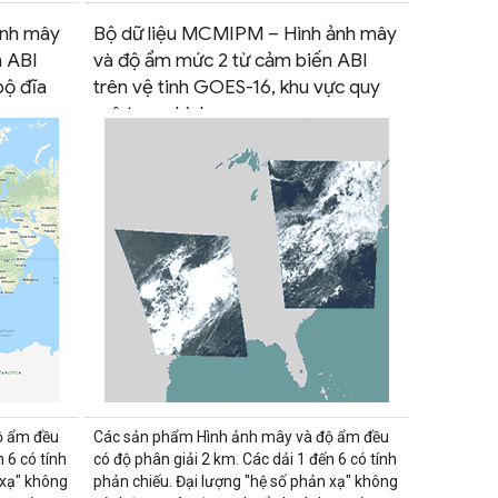
ảnh mây
Bộ dữ liệu MCMIPM – Hình ảnh mây
n ABI
và độ ẩm mức 2 từ cảm biến ABI
bộ đĩa
trên vệ tinh GOES-16, khu vực quy
mô trung bình
ộ ẩm đều
Các sản phẩm Hình ảnh mây và độ ẩm đều
 6 có tính
có độ phân giải 2 km. Các dải 1 đến 6 có tính
 xạ" không
phản chiếu. Đại lượng "hệ số phản xạ" không