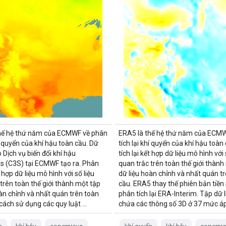
hế hệ thứ năm của ECMWF về phân
ERA5 là thế hệ thứ năm của ECM
hí quyển của khí hậu toàn cầu. Dữ
tích lại khí quyển của khí hậu toàn
o Dịch vụ biến đổi khí hậu
tích lại kết hợp dữ liệu mô hình với 
s (C3S) tại ECMWF tạo ra. Phân
quan trắc trên toàn thế giới thành
t hợp dữ liệu mô hình với số liệu
dữ liệu hoàn chỉnh và nhất quán t
trên toàn thế giới thành một tập
cầu. ERA5 thay thế phiên bản tiền
oàn chỉnh và nhất quán trên toàn
phân tích lại ERA-Interim. Tập dữ l
cách sử dụng các quy luật …
chứa các thông số 3D ở 37 mức áp