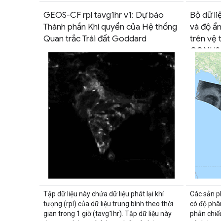
GEOS-CF rpl tavg1hr v1: Dự báo
Bộ dữ l
Thành phần Khí quyển của Hệ thống
và độ ẩ
Quan trắc Trái đất Goddard
trên vệ 
CONUS
Tập dữ liệu này chứa dữ liệu phát lại khí
Các sản 
tượng (rpl) của dữ liệu trung bình theo thời
có độ phân
gian trong 1 giờ (tavg1hr). Tập dữ liệu này
phản chiế