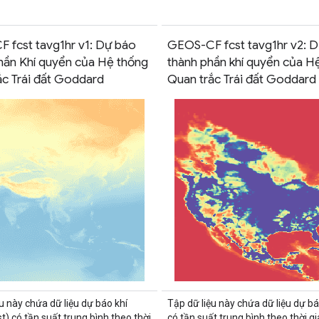
 fcst tavg1hr v1: Dự báo
GEOS-CF fcst tavg1hr v2: 
hần Khí quyển của Hệ thống
thành phần khí quyển của H
ắc Trái đất Goddard
Quan trắc Trái đất Goddard
u này chứa dữ liệu dự báo khí
Tập dữ liệu này chứa dữ liệu dự bá
t) có tần suất trung bình theo thời
có tần suất trung bình theo thời g