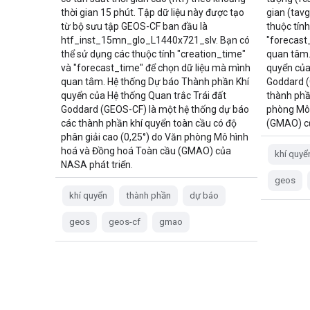
thời gian 15 phút. Tập dữ liệu này được tạo
gian (tav
từ bộ sưu tập GEOS-CF ban đầu là
thuộc tín
htf_inst_15mn_glo_L1440x721_slv. Bạn có
"forecast
thể sử dụng các thuộc tính "creation_time"
quan tâm.
và "forecast_time" để chọn dữ liệu mà mình
quyển của
quan tâm. Hệ thống Dự báo Thành phần Khí
Goddard (
quyển của Hệ thống Quan trắc Trái đất
thành phầ
Goddard (GEOS-CF) là một hệ thống dự báo
phòng Mô 
các thành phần khí quyển toàn cầu có độ
(GMAO) củ
phân giải cao (0,25°) do Văn phòng Mô hình
hoá và Đồng hoá Toàn cầu (GMAO) của
khí quyể
NASA phát triển.
geos
khí quyển
thành phần
dự báo
geos
geos-cf
gmao