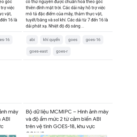
eo góc
có thứ nguyên được chuẩn hoá theo góc
trợ việc
thiên đỉnh mặt trời. Các dải này hỗ trợ việc
c vật,
mô tả đặc điểm của mây, thảm thực vật,
 đến 16 là
tuyết/băng và sol khí. Các dải từ 7 đến 16 là
dải phát xạ. Nhiệt độ độ sáng …
es-16
abi
khí quyển
goes
goes-16
goes-east
goes-r
ảnh mây
Bộ dữ liệu MCMIPC – Hình ảnh mây
n ABI
và độ ẩm mức 2 từ cảm biến ABI
ực
trên vệ tinh GOES-18, khu vực
CONUS