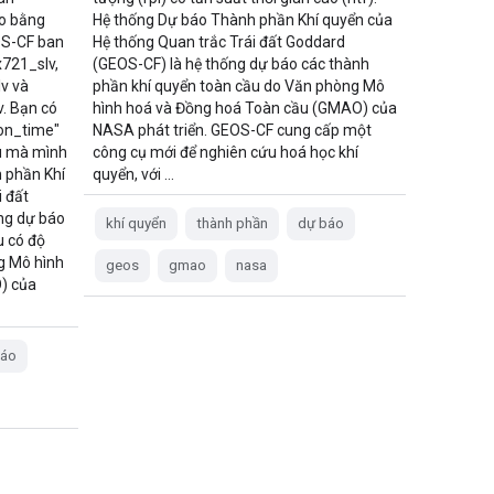
ạo bằng
Hệ thống Dự báo Thành phần Khí quyển của
OS-CF ban
Hệ thống Quan trắc Trái đất Goddard
721_slv,
(GEOS-CF) là hệ thống dự báo các thành
v và
phần khí quyển toàn cầu do Văn phòng Mô
. Bạn có
hình hoá và Đồng hoá Toàn cầu (GMAO) của
ion_time"
NASA phát triển. GEOS-CF cung cấp một
ệu mà mình
công cụ mới để nghiên cứu hoá học khí
 phần Khí
quyển, với …
 đất
ng dự báo
khí quyển
thành phần
dự báo
u có độ
g Mô hình
geos
gmao
nasa
) của
báo