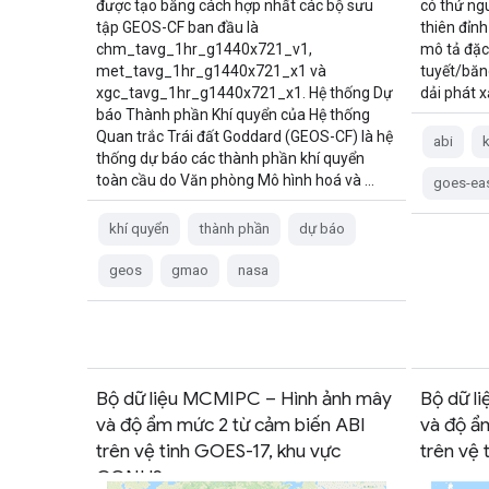
được tạo bằng cách hợp nhất các bộ sưu
có thứ ng
tập GEOS-CF ban đầu là
thiên đỉnh
chm_tavg_1hr_g1440x721_v1,
mô tả đặc
met_tavg_1hr_g1440x721_x1 và
tuyết/băng
xgc_tavg_1hr_g1440x721_x1. Hệ thống Dự
dải phát x
báo Thành phần Khí quyển của Hệ thống
Quan trắc Trái đất Goddard (GEOS-CF) là hệ
abi
thống dự báo các thành phần khí quyển
toàn cầu do Văn phòng Mô hình hoá và …
goes-ea
khí quyển
thành phần
dự báo
geos
gmao
nasa
Bộ dữ liệu MCMIPC – Hình ảnh mây
Bộ dữ l
và độ ẩm mức 2 từ cảm biến ABI
và độ ẩ
trên vệ tinh GOES-17, khu vực
trên vệ 
CONUS