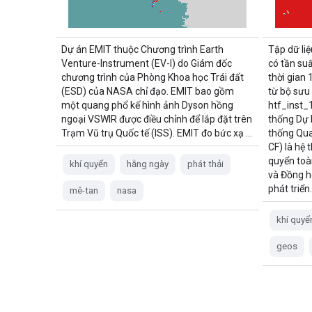
Dự án EMIT thuộc Chương trình Earth
Tập dữ liệ
Venture-Instrument (EV-I) do Giám đốc
có tần suấ
chương trình của Phòng Khoa học Trái đất
thời gian 
(ESD) của NASA chỉ đạo. EMIT bao gồm
từ bộ sưu
một quang phổ kế hình ảnh Dyson hồng
htf_inst
ngoại VSWIR được điều chỉnh để lắp đặt trên
thống Dự 
Trạm Vũ trụ Quốc tế (ISS). EMIT đo bức xạ …
thống Qua
CF) là hệ
quyển toà
khí quyển
hằng ngày
phát thải
và Đồng 
phát triển
mê-tan
nasa
khí quyể
geos