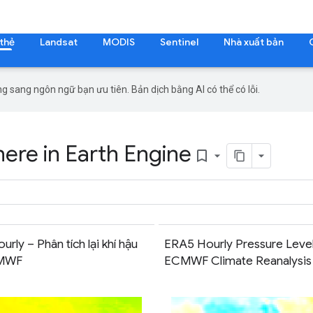
 thẻ
Landsat
MODIS
Sentinel
Nhà xuất bản
g sang ngôn ngữ bạn ưu tiên. Bản dịch bằng AI có thể có lỗi.
re in Earth Engine
bookmark_border
rly – Phân tích lại khí hậu
ERA5 Hourly Pressure Level
CMWF
ECMWF Climate Reanalysis