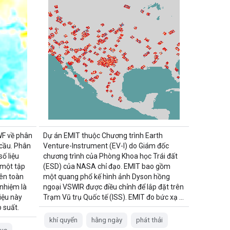
WF về phân
Dự án EMIT thuộc Chương trình Earth
 cầu. Phân
Venture-Instrument (EV-I) do Giám đốc
số liệu
chương trình của Phòng Khoa học Trái đất
 một tập
(ESD) của NASA chỉ đạo. EMIT bao gồm
rên toàn
một quang phổ kế hình ảnh Dyson hồng
 nhiệm là
ngoại VSWIR được điều chỉnh để lắp đặt trên
iệu này
Trạm Vũ trụ Quốc tế (ISS). EMIT đo bức xạ …
 suất.
khí quyển
hằng ngày
phát thải