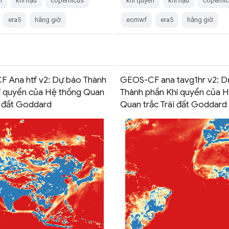
n
khí hậu
copernicus
khí quyển
khí hậu
coperni
era5
hằng giờ
ecmwf
era5
hằng giờ
 Ana htf v2: Dự báo Thành
GEOS-CF ana tavg1hr v2: D
í quyển của Hệ thống Quan
Thành phần Khí quyển của 
i đất Goddard
Quan trắc Trái đất Goddard