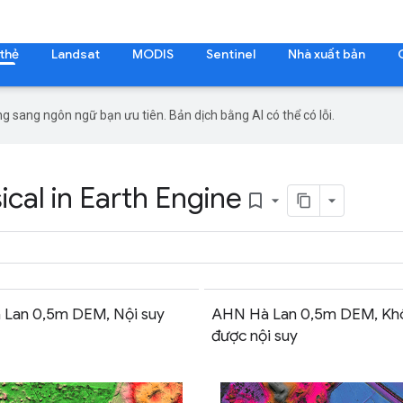
 thẻ
Landsat
MODIS
Sentinel
Nhà xuất bản
g sang ngôn ngữ bạn ưu tiên. Bản dịch bằng AI có thể có lỗi.
cal in Earth Engine
bookmark_border
Lan 0,5m DEM, Nội suy
AHN Hà Lan 0,5m DEM, Kh
được nội suy