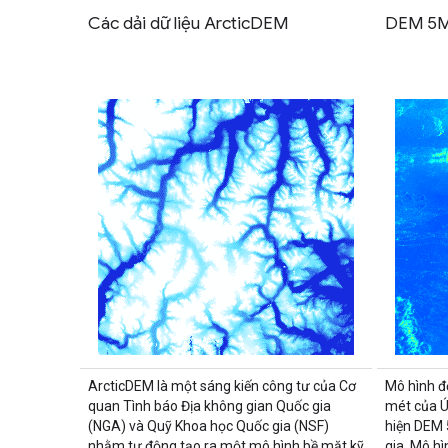
Các dải dữ liệu ArcticDEM
DEM 5M
ArcticDEM là một sáng kiến công tư của Cơ
Mô hình đ
quan Tình báo Địa không gian Quốc gia
mét của Ú
(NGA) và Quỹ Khoa học Quốc gia (NSF)
hiện DEM 
nhằm tự động tạo ra một mô hình bề mặt kỹ
gia. Mô h