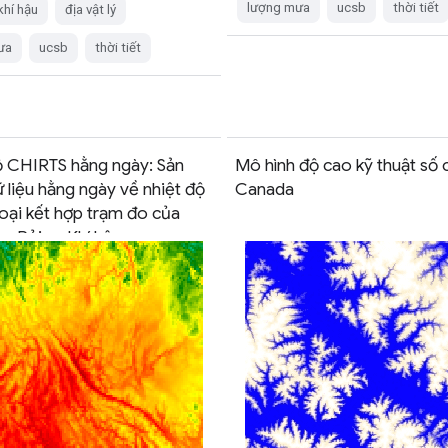
lượng mưa
ucsb
thời tiết
khí hậu
địa vật lý
ưa
ucsb
thời tiết
ộ CHIRTS hằng ngày: Sản
Mô hình độ cao kỹ thuật số 
 liệu hằng ngày về nhiệt độ
Canada
oại kết hợp trạm đo của
m Rủi ro Khí hậu