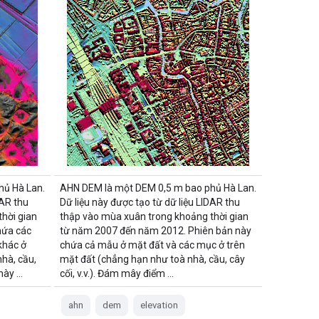
hủ Hà Lan.
AHN DEM là một DEM 0,5 m bao phủ Hà Lan.
DAR thu
Dữ liệu này được tạo từ dữ liệu LIDAR thu
hời gian
thập vào mùa xuân trong khoảng thời gian
hứa các
từ năm 2007 đến năm 2012. Phiên bản này
khác ở
chứa cả mẫu ở mặt đất và các mục ở trên
hà, cầu,
mặt đất (chẳng hạn như toà nhà, cầu, cây
 này …
cối, v.v.). Đám mây điểm …
ahn
dem
elevation