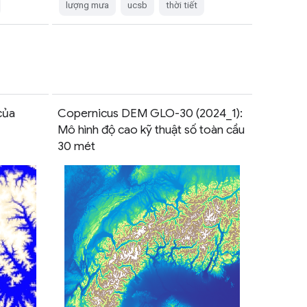
lượng mưa
ucsb
thời tiết
của
Copernicus DEM GLO-30 (2024_1):
Mô hình độ cao kỹ thuật số toàn cầu
30 mét