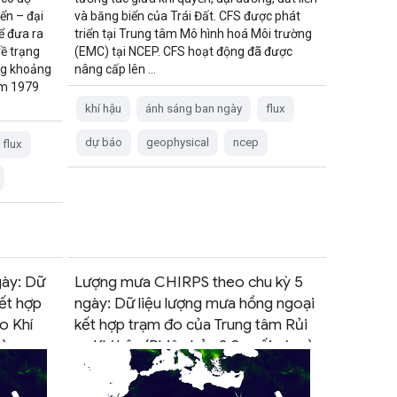
ển – đại
và băng biển của Trái Đất. CFS được phát
ể đưa ra
triển tại Trung tâm Mô hình hoá Môi trường
về trạng
(EMC) tại NCEP. CFS hoạt động đã được
ng khoảng
nâng cấp lên …
ăm 1979
khí hậu
ánh sáng ban ngày
flux
dự báo
geophysical
ncep
flux
ày: Dữ
Lượng mưa CHIRPS theo chu kỳ 5
ết hợp
ngày: Dữ liệu lượng mưa hồng ngoại
o Khí
kết hợp trạm đo của Trung tâm Rủi
)
ro Khí hậu (Phiên bản 2.0 cuối cùng)