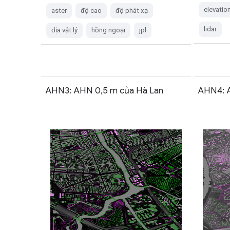
elevatio
aster
độ cao
độ phát xạ
lidar
địa vật lý
hồng ngoại
jpl
AHN3: AHN 0,5 m của Hà Lan
AHN4: A