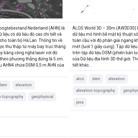
oogtebestand Nederland (AHN) là
ALOS World 3D – 30m (AW3D30) l
 liệu có dữ liệu độ cao chi tiết và
dữ liệu mô hình bề mặt kỹ thuật s
 cho toàn bộ Hà Lan. Thông tin về
toàn cầu với độ phân giải ngang 
ợc thu thập từ máy bay trực thăng
mét (lưới 1 giây cung). Tập dữ liệ
y bằng công nghệ laser với độ
trên tập dữ liệu DSM (phiên bản lư
 theo phương thẳng đứng là 5 cm.
của Dữ liệu địa hình 3D thế giới. Th
ệu AHN4 chứa DSM 0,5 m AHN của
tiết khác…
alos
dem
elevation
dem
elevation
elevation-topography
geophys
n-topography
geophysical
jaxa