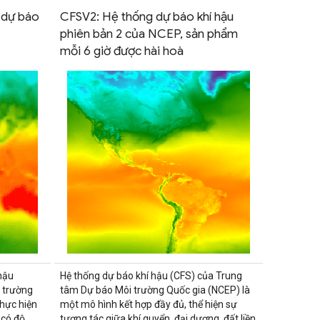
g dự báo
CFSV2: Hệ thống dự báo khí hậu
phiên bản 2 của NCEP, sản phẩm
mỗi 6 giờ được hài hoà
hậu
Hệ thống dự báo khí hậu (CFS) của Trung
 trường
tâm Dự báo Môi trường Quốc gia (NCEP) là
thực hiện
một mô hình kết hợp đầy đủ, thể hiện sự
 có độ
tương tác giữa khí quyển, đại dương, đất liền