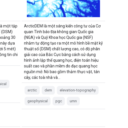
à một tập
ArcticDEM là một sáng kiến công tư của Cơ
ố (DSM)
quan Tình báo Địa không gian Quốc gia
khoảng 30
(NGA) và Quỹ Khoa học Quốc gia (NSF)
u này dựa
nhằm tự động tạo ra một mô hình bề mặt kỹ
ới 5 mét)
thuật số (DSM) chất lượng cao, có độ phân
ông tin chi
giải cao của Bắc Cực bằng cách sử dụng
hình ảnh lập thể quang học, điện toán hiệu
suất cao và phần mềm đo đạc quang học
nguồn mở. Nó bao gồm thảm thực vật, tán
cây, các toà nhà và…
ical
arctic
dem
elevation-topography
geophysical
pgc
umn