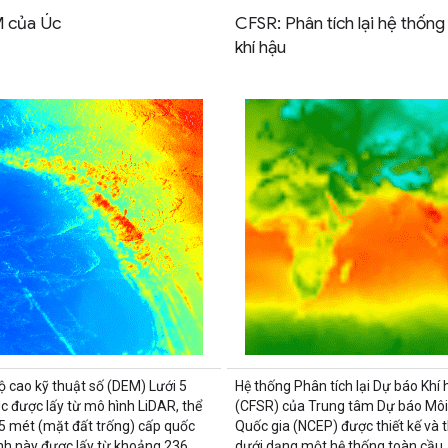
 của Úc
CFSR: Phân tích lại hệ thốn
khí hậu
ộ cao kỹ thuật số (DEM) Lưới 5
Hệ thống Phân tích lại Dự báo Khí 
c được lấy từ mô hình LiDAR, thể
(CFSR) của Trung tâm Dự báo Môi
5 mét (mặt đất trống) cấp quốc
Quốc gia (NCEP) được thiết kế và 
ình này được lấy từ khoảng 236
dưới dạng một hệ thống toàn cầu,