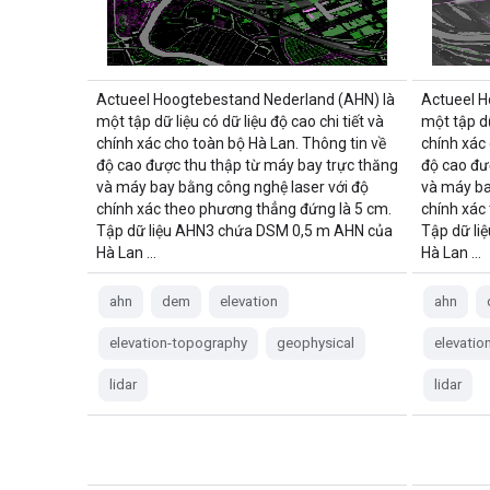
Actueel Hoogtebestand Nederland (AHN) là
Actueel H
một tập dữ liệu có dữ liệu độ cao chi tiết và
một tập dữ
chính xác cho toàn bộ Hà Lan. Thông tin về
chính xác
độ cao được thu thập từ máy bay trực thăng
độ cao đư
và máy bay bằng công nghệ laser với độ
và máy ba
chính xác theo phương thẳng đứng là 5 cm.
chính xác
Tập dữ liệu AHN3 chứa DSM 0,5 m AHN của
Tập dữ li
Hà Lan …
Hà Lan …
ahn
dem
elevation
ahn
elevation-topography
geophysical
elevatio
lidar
lidar