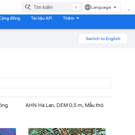
/
Cộng đồng
Tài liệu API
Thêm
ông
AHN Hà Lan, DEM 0,5 m, Mẫu thô