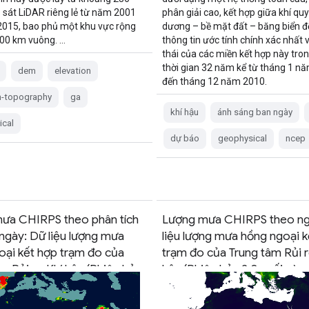
 sát LiDAR riêng lẻ từ năm 2001
phân giải cao, kết hợp giữa khí quy
015, bao phủ một khu vực rộng
dương – bề mặt đất – băng biển đ
00 km vuông. …
thông tin ước tính chính xác nhất 
thái của các miền kết hợp này tro
thời gian 32 năm kể từ tháng 1 n
dem
elevation
đến tháng 12 năm 2010.
n-topography
ga
khí hậu
ánh sáng ban ngày
ical
dự báo
geophysical
ncep
ưa CHIRPS theo phân tích
Lượng mưa CHIRPS theo ng
 ngày: Dữ liệu lượng mưa
liệu lượng mưa hồng ngoại k
oại kết hợp trạm đo của
trạm đo của Trung tâm Rủi r
m Rủi ro Khí hậu (Phiên bản
hậu (Phiên bản 2.0 cuối cùng
 trên ERA5)