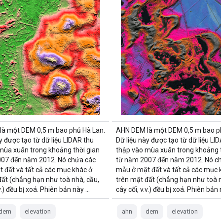
à một DEM 0,5 m bao phủ Hà Lan.
AHN DEM là một DEM 0,5 m bao p
y được tạo từ dữ liệu LIDAR thu
Dữ liệu này được tạo từ dữ liệu LI
mùa xuân trong khoảng thời gian
thập vào mùa xuân trong khoảng t
07 đến năm 2012. Nó chứa các
từ năm 2007 đến năm 2012. Nó c
 đất và tất cả các mục khác ở
mẫu ở mặt đất và tất cả các mục 
đất (chẳng hạn như toà nhà, cầu,
trên mặt đất (chẳng hạn như toà n
.v.) đều bị xoá. Phiên bản này …
cây cối, v.v.) đều bị xoá. Phiên bản
dem
elevation
ahn
dem
elevation