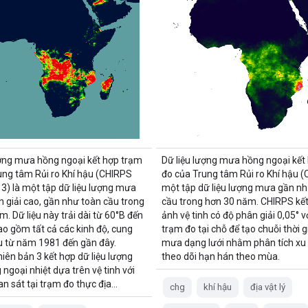
ượng mưa hồng ngoại kết hợp trạm
Dữ liệu lượng mưa hồng ngoại kết
ung tâm Rủi ro Khí hậu (CHIRPS
đo của Trung tâm Rủi ro Khí hậu (
 3) là một tập dữ liệu lượng mưa
một tập dữ liệu lượng mưa gần nh
n giải cao, gần như toàn cầu trong
cầu trong hơn 30 năm. CHIRPS kết
. Dữ liệu này trải dài từ 60°B đến
ảnh vệ tinh có độ phân giải 0,05° vớ
ao gồm tất cả các kinh độ, cung
trạm đo tại chỗ để tạo chuỗi thời 
ệu từ năm 1981 đến gần đây.
mưa dạng lưới nhằm phân tích xu
iên bản 3 kết hợp dữ liệu lượng
theo dõi hạn hán theo mùa.
ngoại nhiệt dựa trên vệ tinh với
an sát tại trạm đo thực địa…
chg
khí hậu
địa vật lý