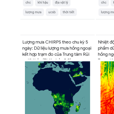
chc
khí hậu
địa vật lý
chc
lượng mưa
ucsb
thời tiết
lượng m
Lượng mưa CHIRPS theo chu kỳ 5
Nhiệt đ
ngày: Dữ liệu lượng mưa hồng ngoại
phẩm dữ
kết hợp trạm đo của Trung tâm Rủi
hồng ng
ro Khí hậu (Phiên bản 3.0)
Trung tâ