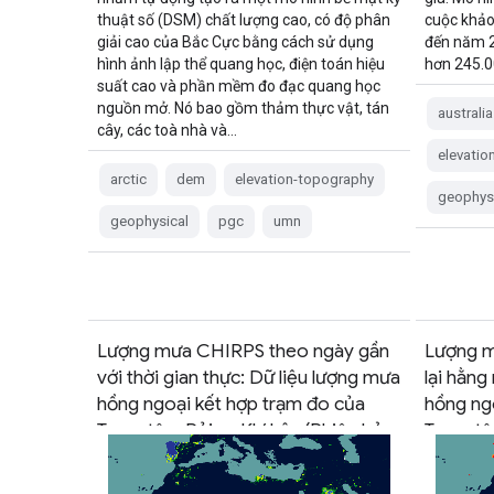
thuật số (DSM) chất lượng cao, có độ phân
cuộc khảo
giải cao của Bắc Cực bằng cách sử dụng
đến năm 2
hình ảnh lập thể quang học, điện toán hiệu
hơn 245.0
suất cao và phần mềm đo đạc quang học
nguồn mở. Nó bao gồm thảm thực vật, tán
australia
cây, các toà nhà và…
elevatio
arctic
dem
elevation-topography
geophys
geophysical
pgc
umn
Lượng mưa CHIRPS theo ngày gần
Lượng m
với thời gian thực: Dữ liệu lượng mưa
lại hằng
hồng ngoại kết hợp trạm đo của
hồng ng
Trung tâm Rủi ro Khí hậu (Phiên bản
Trung tâ
3.0, dựa trên IMERG)
3.0, dựa