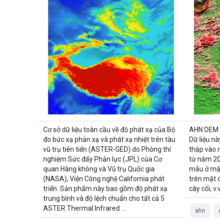
Cơ sở dữ liệu toàn cầu về độ phát xạ của Bộ
AHN DEM l
đo bức xạ phản xạ và phát xạ nhiệt trên tàu
Dữ liệu nà
vũ trụ tiên tiến (ASTER-GED) do Phòng thí
thập vào 
nghiệm Sức đẩy Phản lực (JPL) của Cơ
từ năm 20
quan Hàng không và Vũ trụ Quốc gia
mẫu ở mặt
(NASA), Viện Công nghệ California phát
trên mặt 
triển. Sản phẩm này bao gồm độ phát xạ
cây cối, v
trung bình và độ lệch chuẩn cho tất cả 5
ASTER Thermal Infrared …
ahn