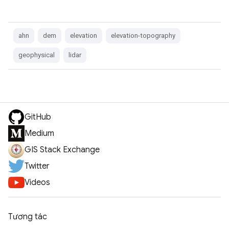
ahn
dem
elevation
elevation-topography
geophysical
lidar
GitHub
Medium
GIS Stack Exchange
Twitter
Videos
Tương tác